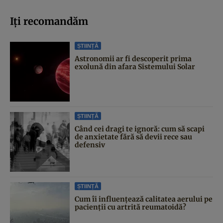
Iți recomandăm
ȘTIINȚĂ
Astronomii ar fi descoperit prima
exolună din afara Sistemului Solar
ȘTIINȚĂ
Când cei dragi te ignoră: cum să scapi
de anxietate fără să devii rece sau
defensiv
ȘTIINȚĂ
Cum îi influențează calitatea aerului pe
pacienții cu artrită reumatoidă?