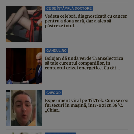
CE SE ÎNTÂMPLĂ DOCTORE
Vedeta celebră, diagnosticată cu cancer
pentru a doua oară, dar a ales să
păstreze totul...
GANDUL.RO
Bolojan dă undă verde Transelectrica
să taie curentul companiilor, în
contextul crizei energetice. Cu cât...
G4FOOD
Experiment viral pe TikTok. Cum se coc
fursecuri în mașină, într-o zi cu 38°C.
„Chiar...