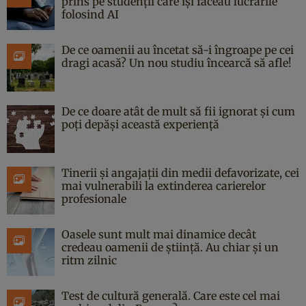
prins pe studenții care își făceau lucrările
folosind AI
De ce oamenii au încetat să-i îngroape pe cei
dragi acasă? Un nou studiu încearcă să afle!
De ce doare atât de mult să fii ignorat și cum
poți depăși această experiență
Tinerii și angajații din medii defavorizate, cei
mai vulnerabili la extinderea carierelor
profesionale
Oasele sunt mult mai dinamice decât
credeau oamenii de știință. Au chiar și un
ritm zilnic
Test de cultură generală. Care este cel mai