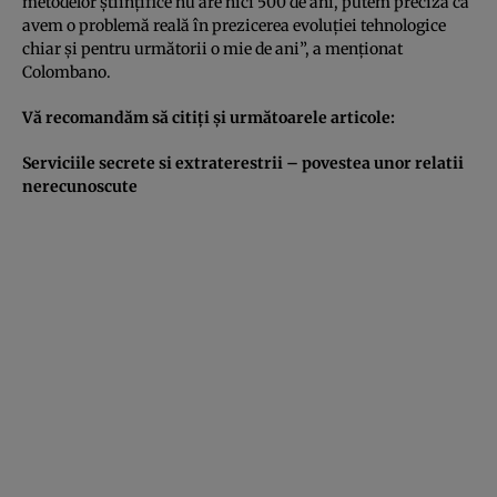
metodelor ştiinţifice nu are nici 500 de ani, putem preciza că
avem o problemă reală în prezicerea evoluţiei tehnologice
chiar şi pentru următorii o mie de ani”, a menţionat
Colombano.
Vă recomandăm să citiţi şi următoarele articole:
Serviciile secrete si extraterestrii – povestea unor relatii
nerecunoscute