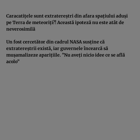
Caracatiţele sunt extratereştri din afara spaţiului aduşi
pe Terra de meteoriţi?! Această ipoteză nu este atât de
neverosimilă
Un fost cercetător din cadrul NASA susţine că
extratereştrii există, iar guvernele încearcă să
muşamalizeze apariţiile. ”Nu aveţi nicio idee ce se află
acolo”