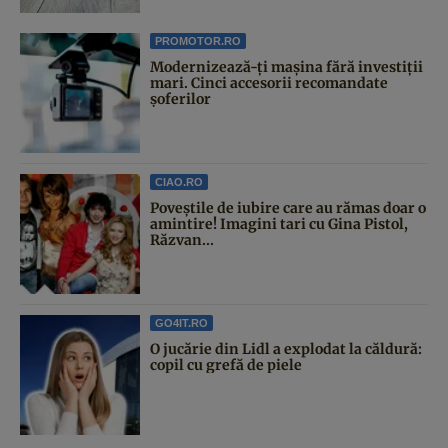
PROMOTOR.RO
Modernizează-ți mașina fără investiții
mari. Cinci accesorii recomandate
șoferilor
CIAO.RO
Poveştile de iubire care au rămas doar o
amintire! Imagini tari cu Gina Pistol,
Răzvan...
GO4IT.RO
O jucărie din Lidl a explodat la căldură:
copil cu grefă de piele