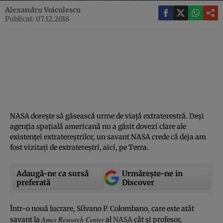
Alexandru Voiculescu
Publicat: 07.12.2018
NASA doreşte să găsească urme de viaţă extraterestră. Deşi
agenţia spaţială americană nu a găsit dovezi clare ale
existenţei extratereştrilor, un savant NASA crede că deja am
fost vizitaţi de extratereştri, aici, pe Terra.
Adaugă-ne ca sursă
Urmărește-ne in
preferată
Discover
Într-o nouă lucrare, Silvano P. Colombano, care este atât
Ames Research Center
savant la
al
NASA
cât şi profesor,