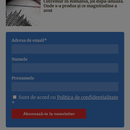
Cutremur în România, joi după-amiază.
Unde s-a produs și ce magnitudine a
avut
Adresa de email*
Numele
Prenumele
Sunt de acord cu
Politica de confidentialitate
*