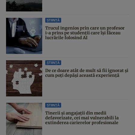
ȘTIINȚĂ
Trucul ingenios prin care un profesor
i-a prins pe studenții care își făceau
lucrările folosind AI
ȘTIINȚĂ
De ce doare atât de mult să fii ignorat și
cum poți depăși această experiență
ȘTIINȚĂ
Tinerii și angajații din medii
defavorizate, cei mai vulnerabili la
extinderea carierelor profesionale