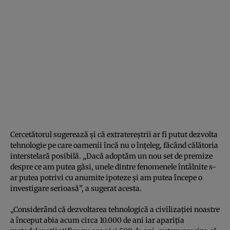
Cercetătorul sugerează şi că extratereştrii ar fi putut dezvolta
tehnologie pe care oamenii încă nu o înţeleg, făcând călătoria
interstelară posibilă. „Dacă adoptăm un nou set de premize
despre ce am putea găsi, unele dintre fenomenele întâlnite s-
ar putea potrivi cu anumite ipoteze şi am putea începe o
investigare serioasă”, a sugerat acesta.
„Considerând că dezvoltarea tehnologică a civilizaţiei noastre
a început abia acum circa 10.000 de ani iar apariţia