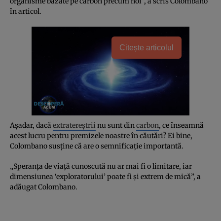
organisme bazate pe carbon precum noi”, a scris Colombano
în articol.
Citește articolul
Aşadar, dacă
extratereştrii
nu sunt din
carbon
, ce înseamnă
acest lucru pentru premizele noastre în căutări? Ei bine,
Colombano susţine că are o semnificaţie importantă.
„Speranţa de viaţă cunoscută nu ar mai fi o limitare, iar
dimensiunea ‘exploratorului’ poate fi şi extrem de mică”, a
adăugat Colombano.