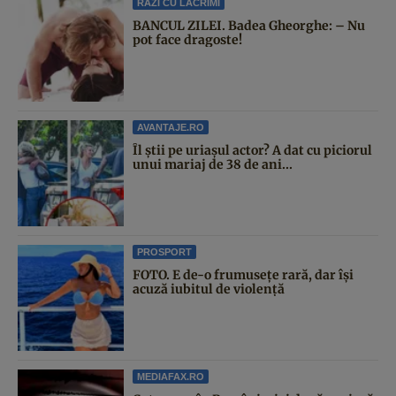
RAZI CU LACRIMI
BANCUL ZILEI. Badea Gheorghe: – Nu
pot face dragoste!
AVANTAJE.RO
Îl știi pe uriașul actor? A dat cu piciorul
unui mariaj de 38 de ani...
PROSPORT
FOTO. E de-o frumusețe rară, dar își
acuză iubitul de violență
MEDIAFAX.RO