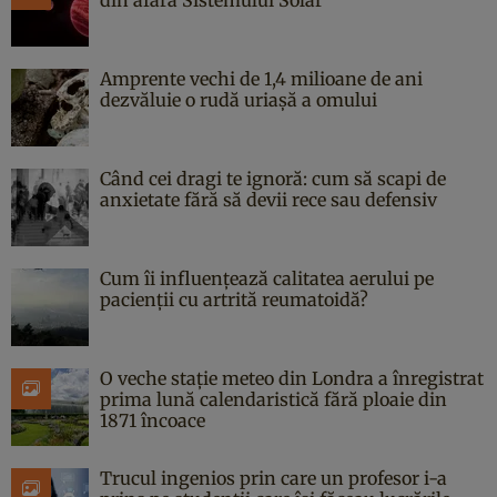
Amprente vechi de 1,4 milioane de ani
dezvăluie o rudă uriașă a omului
Când cei dragi te ignoră: cum să scapi de
anxietate fără să devii rece sau defensiv
Cum îi influențează calitatea aerului pe
pacienții cu artrită reumatoidă?
O veche stație meteo din Londra a înregistrat
prima lună calendaristică fără ploaie din
1871 încoace
Trucul ingenios prin care un profesor i-a