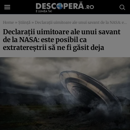
Home
»
Știință
»
Declaraţii uimitoare ale unui savant de la NASA: este posibil ca extratereştrii să ne fi găsit deja
Declaraţii uimitoare ale unui savant
de la NASA: este posibil ca
extratereştrii să ne fi găsit deja