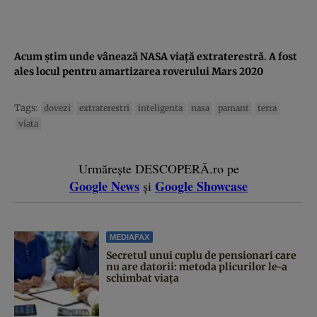
Acum ştim unde vânează NASA viaţă extraterestră. A fost
ales locul pentru amartizarea roverului Mars 2020
Tags:
dovezi
extraterestri
inteligenta
nasa
pamant
terra
viata
Urmărește DESCOPERĂ.ro pe
Google News
Google Showcase
și
MEDIAFAX
Secretul unui cuplu de pensionari care
nu are datorii: metoda plicurilor le-a
schimbat viața