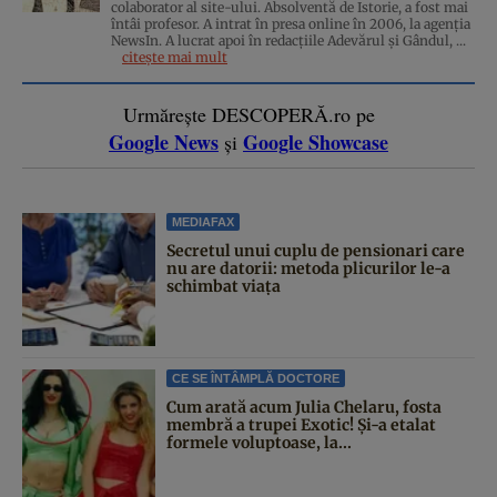
colaborator al site-ului. Absolventă de Istorie, a fost mai
întâi profesor. A intrat în presa online în 2006, la agenţia
NewsIn. A lucrat apoi în redacţiile Adevărul şi Gândul, ...
citește mai mult
Urmărește DESCOPERĂ.ro pe
Google News
Google Showcase
și
MEDIAFAX
Secretul unui cuplu de pensionari care
nu are datorii: metoda plicurilor le-a
schimbat viața
CE SE ÎNTÂMPLĂ DOCTORE
Cum arată acum Julia Chelaru, fosta
membră a trupei Exotic! Și-a etalat
formele voluptoase, la...