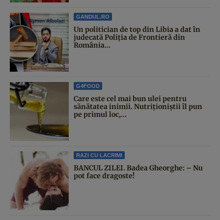
GANDUL.RO
Un politician de top din Libia a dat în
judecată Poliția de Frontieră din
România...
G4FOOD
Care este cel mai bun ulei pentru
sănătatea inimii. Nutriționiștii îl pun
pe primul loc,...
RAZI CU LACRIMI
BANCUL ZILEI. Badea Gheorghe: – Nu
pot face dragoste!