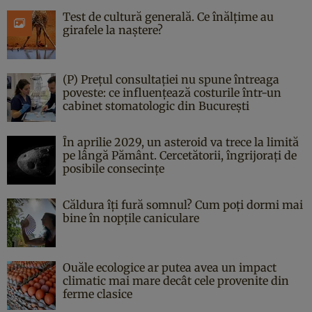
Test de cultură generală. Ce înălțime au
girafele la naștere?
(P) Prețul consultației nu spune întreaga
poveste: ce influențează costurile într-un
cabinet stomatologic din București
În aprilie 2029, un asteroid va trece la limită
pe lângă Pământ. Cercetătorii, îngrijorați de
posibile consecințe
Căldura îți fură somnul? Cum poți dormi mai
bine în nopțile caniculare
Ouăle ecologice ar putea avea un impact
climatic mai mare decât cele provenite din
ferme clasice