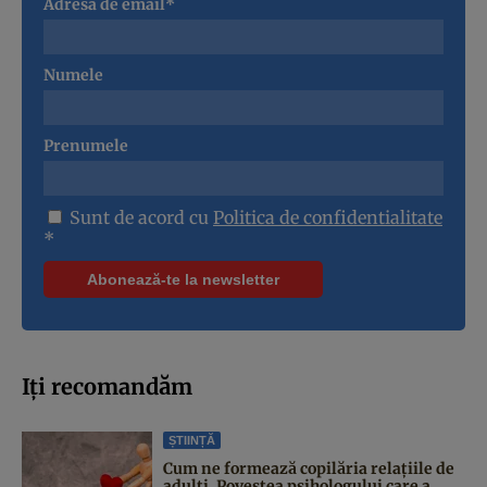
Adresa de email*
Numele
Prenumele
Sunt de acord cu
Politica de confidentialitate
*
Iți recomandăm
ȘTIINȚĂ
Cum ne formează copilăria relațiile de
adulți. Povestea psihologului care a