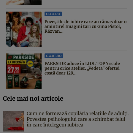
CIAO.RO
Poveştile de iubire care au rămas doar o
amintire! Imagini tari cu Gina Pistol,
Răzvan...
GO4IT.RO
PARKSIDE aduce în LIDL TOP 7 scule
pentru orice atelier. „Vedeta” ofertei
costă doar 129...
Cele mai noi articole
Cum ne formează copilăria relațiile de adulți.
Povestea psihologului care a schimbat felul
în care înțelegem iubirea