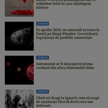
schimbat felul în care înțelegem
iubirea
ȘTIINȚĂ
În aprilie 2029, un asteroid va trece la
limită pe lângă Pământ. Cercetătorii,
îngrijorați de posibile consecințe
ȘTIINȚĂ
Astronomii ar fi descoperit prima
exolună din afara Sistemului Solar
ȘTIINȚĂ
Când cei dragi te ignoră: cum să scapi
de anxietate fără să devii rece sau
defensiv