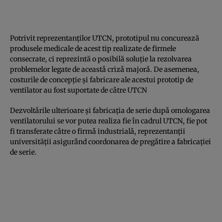
Potrivit reprezentanţilor UTCN, prototipul nu concurează
produsele medicale de acest tip realizate de firmele
consecrate, ci reprezintă o posibilă soluţie la rezolvarea
problemelor legate de aceastǎ crizǎ majorǎ. De asemenea,
costurile de concepţie şi fabricare ale acestui prototip de
ventilator au fost suportate de cǎtre UTCN
Dezvoltǎrile ulterioare şi fabricaţia de serie dupǎ omologarea
ventilatorului se vor putea realiza fie în cadrul UTCN, fie pot
fi transferate cǎtre o firmǎ industrialǎ, reprezentanţii
universităţii asigurând coordonarea de pregǎtire a fabricaţiei
de serie.