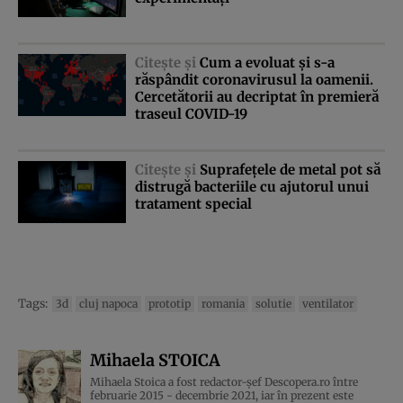
Citeşte şi
Cum a evoluat şi s-a
răspândit coronavirusul la oamenii.
Cercetătorii au decriptat în premieră
traseul COVID-19
Citeşte şi
Suprafeţele de metal pot să
distrugă bacteriile cu ajutorul unui
tratament special
Tags:
3d
cluj napoca
prototip
romania
solutie
ventilator
Mihaela STOICA
Mihaela Stoica a fost redactor-șef Descopera.ro între
februarie 2015 - decembrie 2021, iar în prezent este