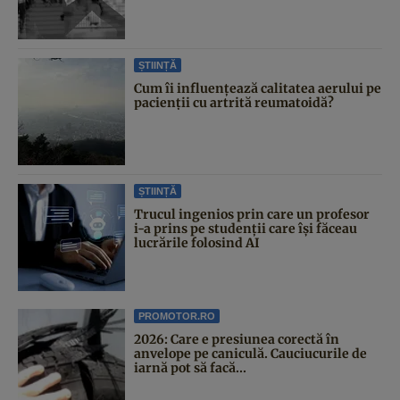
ȘTIINȚĂ
Cum îi influențează calitatea aerului pe
pacienții cu artrită reumatoidă?
ȘTIINȚĂ
Trucul ingenios prin care un profesor
i-a prins pe studenții care își făceau
lucrările folosind AI
PROMOTOR.RO
2026: Care e presiunea corectă în
anvelope pe caniculă. Cauciucurile de
iarnă pot să facă...