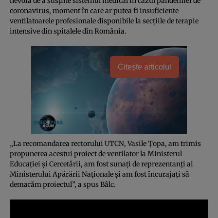
nevoia de a susţine sistemul medical în cazul pandemiei de
coronavirus, moment în care ar putea fi insuficiente
ventilatoarele profesionale disponibile la secţiile de terapie
intensive din spitalele din România.
Citește articolul
„La recomandarea rectorului UTCN, Vasile Ţopa, am trimis
propunerea acestui proiect de ventilator la Ministerul
Educaţiei şi Cercetǎrii, am fost sunaţi de reprezentanţi ai
Ministerului Apărării Naţionale şi am fost încurajaţi sǎ
demarǎm proiectul”, a spus Bâlc.