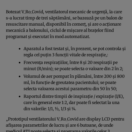
Botezat V_Ro_Covid, ventilatorul mecanic de urgenţǎ, la care
s-a lucrat timp de trei săptămâni, se bazeazǎ pe un balon de
resuscitare manual, disponibil în comerţ, şi are o acţionare
mecanicǎ a balonului, ciclul de mişcare al braţelor fiind
programat şi executat în mod automatizat.
Aparatul a fost testat şi, în prezent, se pot controla şi
regla cel puţin 3 funcţii vitale de respiraţie,:
Frecvenţa respiraţiilor, între 8 şi 20 respiraţii pe
minut (R/min); se poate selecta o valoare din 2 în 2;
Volumul de aer pompat în plǎmâni, între 200 şi 800
ml, în funcţie de greutatea pacientului; se poate
selecta valoarea acestui parametru din 50 în 50;
Raportul dintre timpii de inspiraţie / expiraţie (I/E),
care în general este 1:2, dar poate fi selectat la una
din valorile: 1/1, ½, 1/3 şi ¼.
„Prototipul ventilatorului V_Ro_Covid are display LCD pentru
afişarea parametrilor de lucru şi are 6 butoane, de unde
medicul ATI poate selecta şi programa valorile celor 3