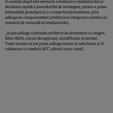
În această etapă este necesarǎ o evaluare a ventilatorului şi
derularea rapidǎ a procedurilor de omologare, pentru a putea
îmbunǎtǎţi prototipul şi a-i creşte funcţionalitatea, prin
adǎugarea componentelor periferice şi integrarea acestora în
sistemul de comandă al ventilatorului.
„Se pot adǎuga sistemele periferice de alimentare cu oxigen,
filtru HEPA, circuit de expiraţie, umidificator al aerului.
Toate acestea se vor putea adăuga numai la solicitarea şi în
colaborare cu medicii ATI”, afirmă sursa citată.