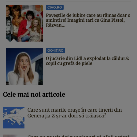
CIAO.RO
Poveştile de iubire care au rămas doar o
amintire! Imagini tari cu Gina Pistol,
Răzvan...
GO4IT.RO
O jucărie din Lidl a explodat la căldură:
copil cu grefă de piele
Cele mai noi articole
Care sunt marile orașe în care tinerii din
Generația Z și-ar dori să trăiască?