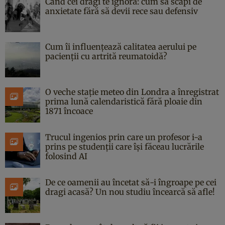
Când cei dragi te ignoră: cum să scapi de
anxietate fără să devii rece sau defensiv
Cum îi influențează calitatea aerului pe
pacienții cu artrită reumatoidă?
O veche stație meteo din Londra a înregistrat
prima lună calendaristică fără ploaie din
1871 încoace
Trucul ingenios prin care un profesor i-a
prins pe studenții care își făceau lucrările
folosind AI
De ce oamenii au încetat să-i îngroape pe cei
dragi acasă? Un nou studiu încearcă să afle!