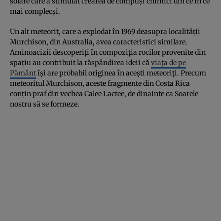
solare care a stimulat crearea de compuși chimici din ce în ce
mai complecși.
Un alt meteorit, care a explodat în 1969 deasupra localității
Murchison, din Australia, avea caracteristici similare.
Aminoacizii descoperiți în compoziția rocilor provenite din
spațiu au contribuit la răspândirea ideii că
viața de pe
Pământ
își are probabil originea în acești meteoriți. Precum
meteoritul Murchison, aceste fragmente din Costa Rica
conțin praf din vechea Calee Lactee, de dinainte ca Soarele
nostru să se formeze.