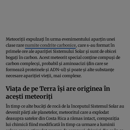
Meteoriții expulzați în urma evenimentului aparțin unei
clase rare
numite condrite carbonice
, care s-au format în
primele ore ale apariției Sistemului Solar și sunt de obicei
bogați în carbon. Acest meteorit special conține compuși de
carbon complecși, probabil și aminoacizi (din care se
formează proteinele ​​și ADN-ul) și poate și alte substanțe
necesare apariției vieții, mai complexe.
Viața de pe Terra își are originea în
acești meteoriți
În timp ce alte bucăți de rocă de la începutul Sistemul Solar au
devenit părți ale planetelor, meteoritul care a explodat
deasupra satelor din Costa Rica a rămas intact, compoziția
lui chimică fiind modificată în timp ca urmare a luminii