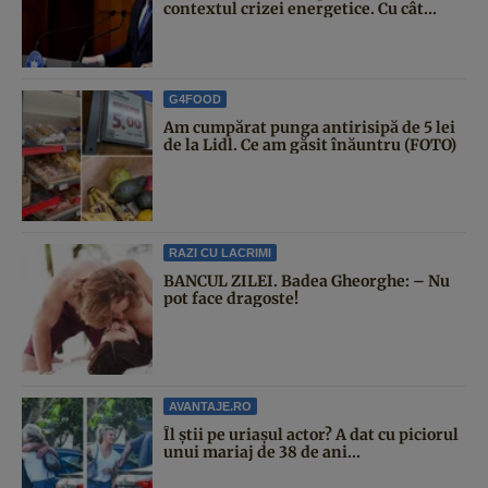
contextul crizei energetice. Cu cât...
G4FOOD
Am cumpărat punga antirisipă de 5 lei
de la Lidl. Ce am găsit înăuntru (FOTO)
RAZI CU LACRIMI
BANCUL ZILEI. Badea Gheorghe: – Nu
pot face dragoste!
AVANTAJE.RO
Îl știi pe uriașul actor? A dat cu piciorul
unui mariaj de 38 de ani...