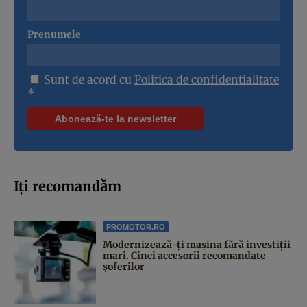
Prenumele
Sunt de acord cu
Politica de confidentialitate
*
Iți recomandăm
PROMOTOR.RO
Modernizează-ți mașina fără investiții
mari. Cinci accesorii recomandate
șoferilor