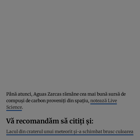
Până atunci, Aguas Zarcas rămâne cea mai bună sursă de
compuși de carbon proveniți din spațiu,
notează Live
Science
.
Vă recomandăm să citiți și:
Lacul din craterul unui meteorit și-a schimbat brusc culoarea