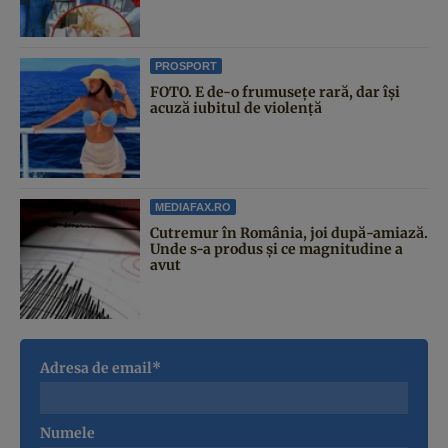
PROSPORT
FOTO. E de-o frumusețe rară, dar își
acuză iubitul de violență
MEDIAFAX.RO
Cutremur în România, joi după-amiază.
Unde s-a produs și ce magnitudine a
avut
Adresa de email*
Numele