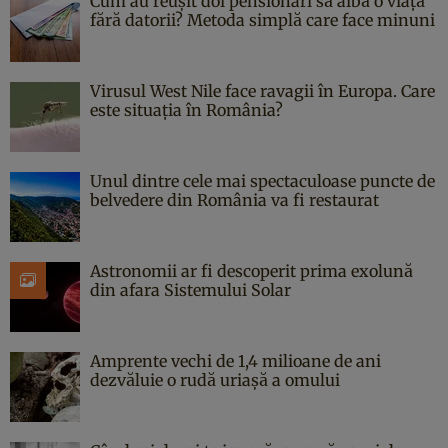
Cum au reușit doi pensionari să aibă o viață
fără datorii? Metoda simplă care face minuni
Virusul West Nile face ravagii în Europa. Care
este situația în România?
Unul dintre cele mai spectaculoase puncte de
belvedere din România va fi restaurat
Astronomii ar fi descoperit prima exolună
din afara Sistemului Solar
Amprente vechi de 1,4 milioane de ani
dezvăluie o rudă uriașă a omului