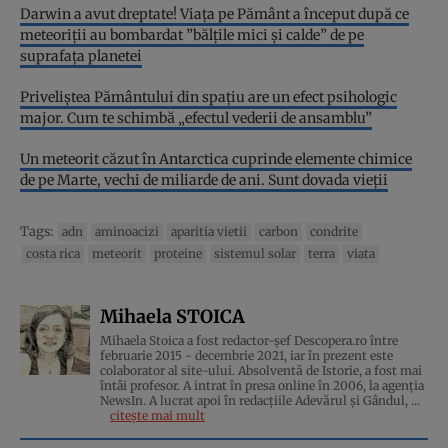
Darwin a avut dreptate! Viaţa pe Pământ a început după ce
meteoriţii au bombardat ”bălţile mici şi calde” de pe
suprafaţa planetei
Priveliștea Pământului din spațiu are un efect psihologic
major. Cum te schimbă „efectul vederii de ansamblu”
Un meteorit căzut în Antarctica cuprinde elemente chimice
de pe Marte, vechi de miliarde de ani. Sunt dovada vieţii
Tags:
adn
aminoacizi
aparitia vietii
carbon
condrite
costa rica
meteorit
proteine
sistemul solar
terra
viata
Mihaela STOICA
Mihaela Stoica a fost redactor-șef Descopera.ro între
februarie 2015 - decembrie 2021, iar în prezent este
colaborator al site-ului. Absolventă de Istorie, a fost mai
întâi profesor. A intrat în presa online în 2006, la agenţia
NewsIn. A lucrat apoi în redacţiile Adevărul şi Gândul, ...
citește mai mult