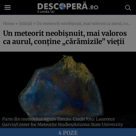
Home
»
Știință
»
Un meteorit neobișnuit, mai valoros ca aurul, conține „cărămizile” vieții
Un meteorit neobișnuit, mai valoros
ca aurul, conține „cărămizile” vieții
Parte din meteoritul Aguas Zarcas. Credit foto: Laurence
Garvie/Center for Meteorite Studies/Arizona State University
4 POZE