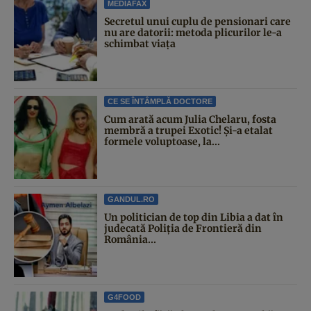
MEDIAFAX
Secretul unui cuplu de pensionari care
nu are datorii: metoda plicurilor le-a
schimbat viața
CE SE ÎNTÂMPLĂ DOCTORE
Cum arată acum Julia Chelaru, fosta
membră a trupei Exotic! Și-a etalat
formele voluptoase, la...
GANDUL.RO
Un politician de top din Libia a dat în
judecată Poliția de Frontieră din
România...
G4FOOD