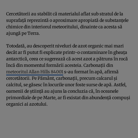
Cercetătorii au stabilit că materialul aflat sub stratul de la
suprafaţă reprezintă o aproximare apropiată de substanţele
chimice din interiorul meteoritului, dinainte ca acesta să
ajungă pe Terra.
Totodată, au descoperit niveluri de azot organic mai mari
decât ar fi putut fi explicate printr-o contaminare în gheaţa
antarctică, ceea ce sugerează că acest azot a pătruns în rocă
încă din momentul formării acesteia. Carbonaţii din
meteoritul Allan Hills 84001
s-au format în apă, afirmă
cercetătorii. Pe Pământ, carbonaţii, precum calcarul şi
calcitul, se găsesc în locurile unor foste surse de apă. Astfel,
oamenii de ştiinţă au ajuns la concluzia că, în oceanele
primordiale de pe Marte, ar fi existat din abundenţă compuşi
organici ai azotului.