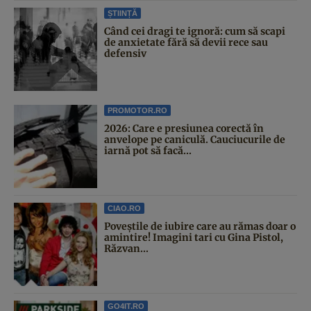
ȘTIINȚĂ
Când cei dragi te ignoră: cum să scapi
de anxietate fără să devii rece sau
defensiv
PROMOTOR.RO
2026: Care e presiunea corectă în
anvelope pe caniculă. Cauciucurile de
iarnă pot să facă...
CIAO.RO
Poveştile de iubire care au rămas doar o
amintire! Imagini tari cu Gina Pistol,
Răzvan...
GO4IT.RO