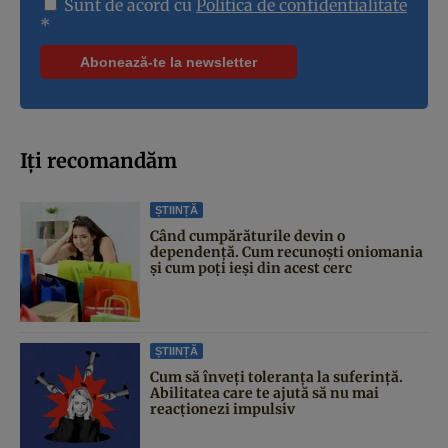
Sunt de acord cu
Politica de confidentialitate
*
Iți recomandăm
ȘTIINȚĂ
Când cumpărăturile devin o
dependență. Cum recunoști oniomania
și cum poți ieși din acest cerc
ȘTIINȚĂ
Cum să înveți toleranța la suferință.
Abilitatea care te ajută să nu mai
reacționezi impulsiv