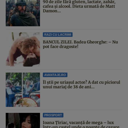
90 de zile fără gluten, lactate, zahăr,
cafea și alcool. Dieta urmată de Matt
Damon...
RAZI CU LACRIMI
BANCUL ZILEI. Badea Gheorghe: – Nu
pot face dragoste!
AVANTAJE.RO
Îl știi pe uriașul actor? A dat cu piciorul
unui mariaj de 38 de ani...
PROSPORT
Ioana Țiriac, vacanță de mega – lux
într-un castel unde o noapte de cazare