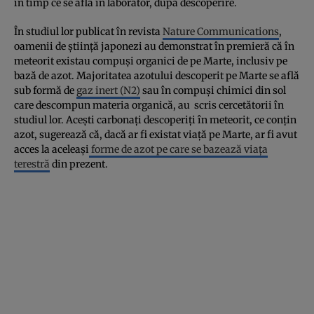
în timp ce se afla în laborator, după descoperire.
În studiul lor publicat în revista
Nature Communications
,
oamenii de ştiinţă japonezi au demonstrat în premieră că în
meteorit existau compuşi organici de pe Marte, inclusiv pe
bază de azot. Majoritatea azotului descoperit pe Marte se află
sub formă de
gaz inert (N2)
sau în compuşi chimici din sol
care descompun materia organică, au scris cercetătorii în
studiul lor. Aceşti carbonaţi descoperiţi în meteorit, ce conţin
azot, sugerează că, dacă ar fi existat viaţă pe Marte, ar fi avut
acces la aceleaşi
forme de azot pe care se bazează viaţa
terestră
din prezent.