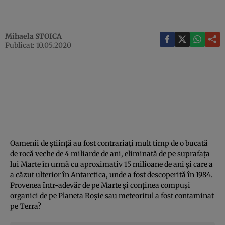
Mihaela STOICA
Publicat: 10.05.2020
Oamenii de ştiinţă au fost contrariaţi mult timp de o bucată
de rocă veche de 4 miliarde de ani, eliminată de pe suprafaţa
lui Marte în urmă cu aproximativ 15 milioane de ani şi care a
a căzut ulterior în Antarctica, unde a fost descoperită în 1984.
Provenea într-adevăr de pe Marte şi conţinea compuşi
organici de pe Planeta Roşie sau meteoritul a fost contaminat
pe Terra?