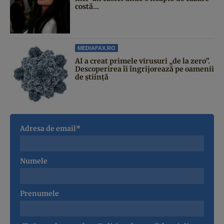
costă...
MEDIAFAX.RO
AI a creat primele virusuri „de la zero”.
Descoperirea îi îngrijorează pe oamenii
de știință
Adresa de email*
Numele
Prenumele