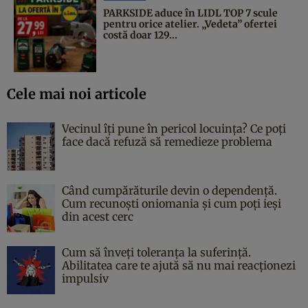
PARKSIDE aduce în LIDL TOP 7 scule
pentru orice atelier. „Vedeta” ofertei
costă doar 129...
Cele mai noi articole
Vecinul îți pune în pericol locuința? Ce poți
face dacă refuză să remedieze problema
Când cumpărăturile devin o dependență.
Cum recunoști oniomania și cum poți ieși
din acest cerc
Cum să înveți toleranța la suferință.
Abilitatea care te ajută să nu mai reacționezi
impulsiv