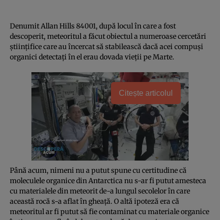
Denumit Allan Hills 84001, după locul în care a fost
descoperit, meteoritul a făcut obiectul a numeroase cercetări
ştiinţifice care au încercat să stabilească dacă acei compuşi
organici detectaţi în el erau dovada vieţii pe Marte.
Citește articolul
Până acum, nimeni nu a putut spune cu certitudine că
moleculele organice din Antarctica nu s-ar fi putut amesteca
cu materialele din meteorit de-a lungul secolelor în care
această rocă s-a aflat în gheaţă. O altă ipoteză era că
meteoritul ar fi putut să fie contaminat cu materiale organice