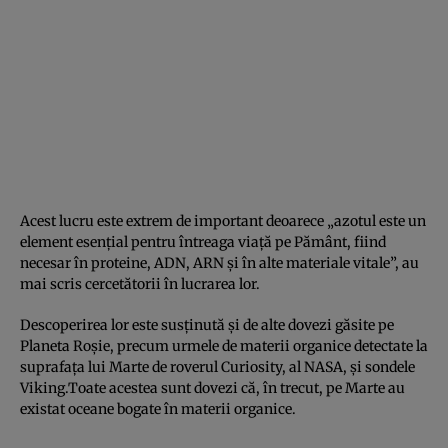
Acest lucru este extrem de important deoarece „azotul este un
element esenţial pentru întreaga viaţă pe Pământ, fiind
necesar în proteine, ADN, ARN şi în alte materiale vitale”, au
mai scris cercetătorii în lucrarea lor.
Descoperirea lor este susţinută şi de alte dovezi găsite pe
Planeta Roşie, precum urmele de materii organice detectate la
suprafaţa lui Marte de roverul Curiosity, al NASA, şi sondele
Viking.Toate acestea sunt dovezi că, în trecut, pe Marte au
existat oceane bogate în materii organice.