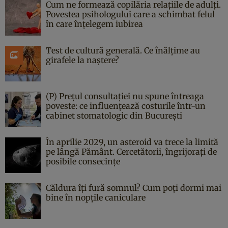
Cum ne formează copilăria relațiile de adulți.
Povestea psihologului care a schimbat felul
în care înțelegem iubirea
Test de cultură generală. Ce înălțime au
girafele la naștere?
(P) Prețul consultației nu spune întreaga
poveste: ce influențează costurile într-un
cabinet stomatologic din București
În aprilie 2029, un asteroid va trece la limită
pe lângă Pământ. Cercetătorii, îngrijorați de
posibile consecințe
Căldura îți fură somnul? Cum poți dormi mai
bine în nopțile caniculare