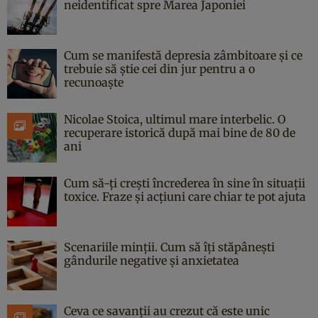
neidentificat spre Marea Japoniei
Cum se manifestă depresia zâmbitoare și ce
trebuie să știe cei din jur pentru a o
recunoaște
Nicolae Stoica, ultimul mare interbelic. O
recuperare istorică după mai bine de 80 de
ani
Cum să-ți crești încrederea în sine în situații
toxice. Fraze și acțiuni care chiar te pot ajuta
Scenariile minții. Cum să îți stăpânești
gândurile negative și anxietatea
Ceva ce savanții au crezut că este unic