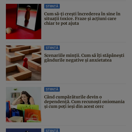
ȘTIINȚĂ
Cum să-ți crești încrederea în sine în
situații toxice. Fraze și acțiuni care
chiar te pot ajuta
ȘTIINȚĂ
Scenariile minții. Cum să îți stăpânești
gândurile negative și anxietatea
ȘTIINȚĂ
Când cumpărăturile devin o
dependență. Cum recunoști oniomania
și cum poți ieși din acest cerc
ȘTIINȚĂ