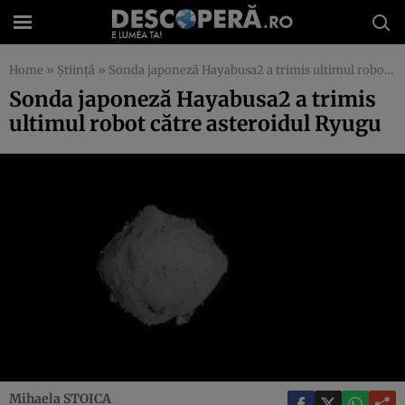
Home
»
Știință
»
Sonda japoneză Hayabusa2 a trimis ultimul robot către asteroidul Ryugu
Sonda japoneză Hayabusa2 a trimis
ultimul robot către asteroidul Ryugu
Mihaela STOICA