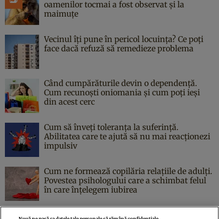
oamenilor tocmai a fost observat și la
maimuțe
Vecinul îți pune în pericol locuința? Ce poți
face dacă refuză să remedieze problema
Când cumpărăturile devin o dependență.
Cum recunoști oniomania și cum poți ieși
din acest cerc
Cum să înveți toleranța la suferință.
Abilitatea care te ajută să nu mai reacționezi
impulsiv
Cum ne formează copilăria relațiile de adulți.
Povestea psihologului care a schimbat felul
în care înțelegem iubirea
Nouă ne pasă ca datele tale personale să rămână confidențiale