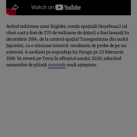
Având mărimea unui frigider, sonda spaţială Hayabusa2 (al
cărei cost a fost de 270 de milioane de dolari) a fost lansată în
decembrie 2014, de la centrul spaţial Tanegashima din sudul
Japoniei, cu o misiune istorică: recoltarea de probe de pe un
asteroid. A asolizat pe suprafaţa lui Ryugu pe 22 februarie
2019. Va reveni pe Terra la sfârşitul anului 2020, aducând
oamenilor de ştiinţă
mostrele
mult aşteptate.