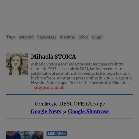
Tags:
asteroid
hayabusa2
misiune
robot
ryugu
Mihaela STOICA
Mihaela Stoica a fost redactor-șef Descopera.ro între
februarie 2015 - decembrie 2021, iar în prezent este
colaborator al site-ului. Absolventă de Istorie, a fost mai
întâi profesor. A intrat în presa online în 2006, la agenţia
NewsIn. A lucrat apoi în redacţiile Adevărul şi Gândul, ...
citește mai mult
Urmărește DESCOPERĂ.ro pe
Google News
Google Showcase
și
MEDIAFAX