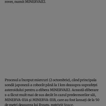
rover, numit MINERVAII2.
Procesul a început miercuri (2 octombrie), când principala
sondă japoneză a coborât până la 1 km deasupra suprafeţei
asteroidului pentru a elibera MINERVAII2. Această eliberare
s-a făcut mult mai de sus decât în cazul predecesorilor săi,
MINERVA-II1A şi MINERVA-II1B, care au fost lansaţi de la 50
de metri deasupra lui Ryugu, potrivit
Space
.