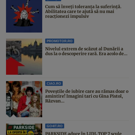
Cum să înveți toleranța la suferință.
Abilitatea care te ajută să nu mai
reacționezi impulsiv
PROMOTOR.RO
Nivelul extrem de scăzut al Dunării a
dus la o descoperire rară. Era acolo de...
CIAO.RO
Poveştile de iubire care au rămas doar o
amintire! Imagini tari cu Gina Pistol,
Răzvan...
GO4IT.RO
PARKSIDE aduce în LIDL TOP 7 scule