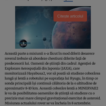
Citește articolul
Această parte a misiunii s-a făcut în mod diferit deoarece
roverul trebuie să abordeze chestiuni diferite faţă de
predecesorii lui. Oamenii de ştiinţă din cadrul Agenţiei de
Explorare Aerospaţială din Japonia (JAXA), care
monitorizază Hayabusa2, vor să poată să studieze coborârea
lungă şi lentă a robotului pe suprafaţa lui Ryugu, în timp ce
sonda principală îşi continuă călătoria de la o altitudine de
aproximativ 8-10 km. Această coborâre lentă a MINERVAII2
le va da posibilitatea oamenilor de ştiinţă să studieze cu o
precizie mai mare câmpul gravitaţional exercitat de asteroid.
Misiunea actualului rover se va încheia în 8 octombrie.