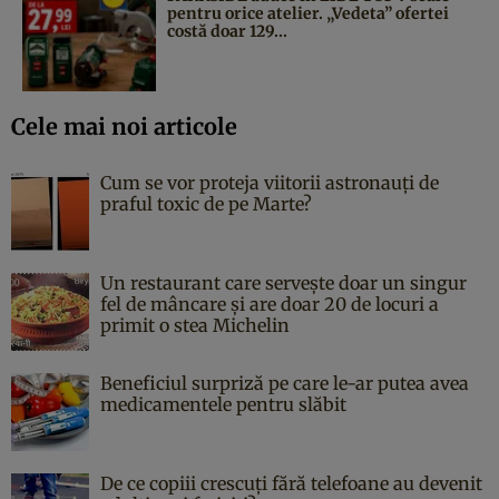
pentru orice atelier. „Vedeta” ofertei
costă doar 129...
Cele mai noi articole
Cum se vor proteja viitorii astronauți de
praful toxic de pe Marte?
Un restaurant care servește doar un singur
fel de mâncare și are doar 20 de locuri a
primit o stea Michelin
Beneficiul surpriză pe care le-ar putea avea
medicamentele pentru slăbit
De ce copiii crescuți fără telefoane au devenit