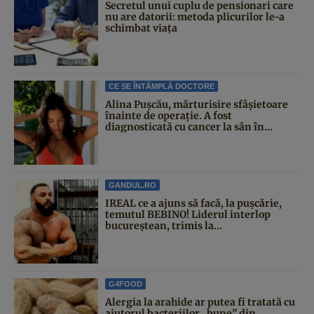
Secretul unui cuplu de pensionari care
nu are datorii: metoda plicurilor le-a
schimbat viața
CE SE ÎNTÂMPLĂ DOCTORE
Alina Pușcău, mărturisire sfâșietoare
înainte de operație. A fost
diagnosticată cu cancer la sân în...
GANDUL.RO
IREAL ce a ajuns să facă, la pușcărie,
temutul BEBINO! Liderul interlop
bucureștean, trimis la...
G4FOOD
Alergia la arahide ar putea fi tratată cu
ajutorul bacteriilor „bune” din