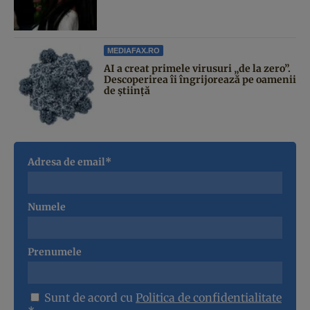
MEDIAFAX.RO
AI a creat primele virusuri „de la zero”.
Descoperirea îi îngrijorează pe oamenii
de știință
Adresa de email*
Numele
Prenumele
Sunt de acord cu
Politica de confidentialitate