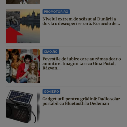
PROMOTOR.RO
Nivelul extrem de scăzut al Dunării a
dus la o descoperire rară. Era acolo de...
CIAO.RO
Poveştile de iubire care au rămas doar o
amintire! Imagini tari cu Gina Pistol,
Răzvan...
GO4IT.RO
Gadget util pentru grădină: Radio solar
portabil cu Bluetooth la Dedeman