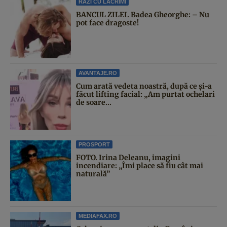
RAZI CU LACRIMI
BANCUL ZILEI. Badea Gheorghe: – Nu
pot face dragoste!
AVANTAJE.RO
Cum arată vedeta noastră, după ce și-a
făcut lifting facial: „Am purtat ochelari
de soare...
PROSPORT
FOTO. Irina Deleanu, imagini
incendiare: „Îmi place să fiu cât mai
naturală”
MEDIAFAX.RO