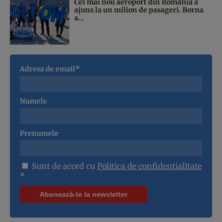
Cel mai nou aeroport din România a
ajuns la un milion de pasageri. Borna
a...
Adresa de email*
Numele
Prenumele
Sunt de acord cu
Politica de confidentialitate
*