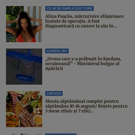
CE SE ÎNTÂMPLĂ DOCTORE
Alina Pușcău, mărturisire sfâșietoare
înainte de operație. A fost
diagnosticată cu cancer la sân în...
GANDUL.RO
„Drona care s-a prăbușit în Kardam,
ucraineană!” - Ministerul bulgar al
Apărării
G4FOOD
Meniu săptămânal complet pentru
săptămâna 10-16 august/ Rețete pentru
3 mese zilnic și 7 zile/...