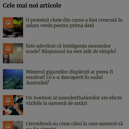
Cele mai noi articole
O proteină cheie din carne a fost crescută în
salata verde pentru prima dată
Este adevărat că inteligența oamenilor
scade? Răspunsul nu este atât de simplu!
Misterul giganților dispăruți ar putea fi
rezolvat! Ce s-a descoperit în sudul
Australiei?
Un hormon al neanderthalienilor are efecte
vizibile la oamenii de astăzi
Cercetătorii au creat câini la care oamenii să
nu fie alergici