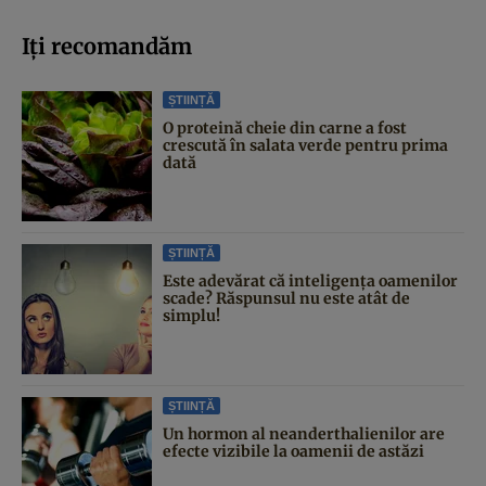
Iți recomandăm
ȘTIINȚĂ
O proteină cheie din carne a fost
crescută în salata verde pentru prima
dată
ȘTIINȚĂ
Este adevărat că inteligența oamenilor
scade? Răspunsul nu este atât de
simplu!
ȘTIINȚĂ
Un hormon al neanderthalienilor are
efecte vizibile la oamenii de astăzi