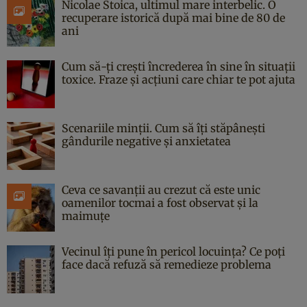
Nicolae Stoica, ultimul mare interbelic. O
recuperare istorică după mai bine de 80 de
ani
Cum să-ți crești încrederea în sine în situații
toxice. Fraze și acțiuni care chiar te pot ajuta
Scenariile minții. Cum să îți stăpânești
gândurile negative și anxietatea
Ceva ce savanții au crezut că este unic
oamenilor tocmai a fost observat și la
maimuțe
Vecinul îți pune în pericol locuința? Ce poți
face dacă refuză să remedieze problema