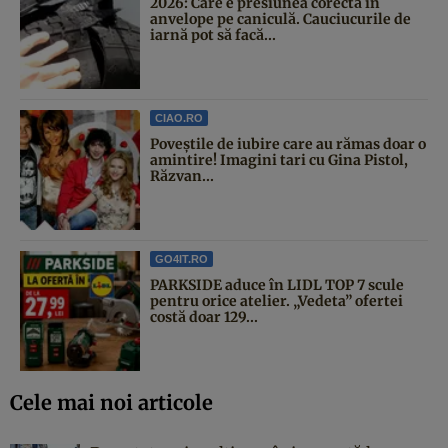
2026: Care e presiunea corectă în
anvelope pe caniculă. Cauciucurile de
iarnă pot să facă...
CIAO.RO
Poveştile de iubire care au rămas doar o
amintire! Imagini tari cu Gina Pistol,
Răzvan...
GO4IT.RO
PARKSIDE aduce în LIDL TOP 7 scule
pentru orice atelier. „Vedeta” ofertei
costă doar 129...
Cele mai noi articole