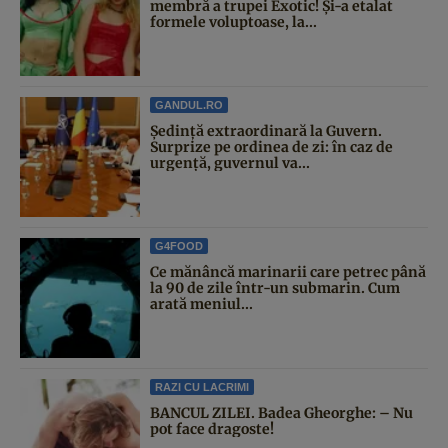
membră a trupei Exotic! Și-a etalat
formele voluptoase, la...
GANDUL.RO
Şedinţă extraordinară la Guvern.
Surprize pe ordinea de zi: în caz de
urgență, guvernul va...
G4FOOD
Ce mănâncă marinarii care petrec până
la 90 de zile într-un submarin. Cum
arată meniul...
RAZI CU LACRIMI
BANCUL ZILEI. Badea Gheorghe: – Nu
pot face dragoste!