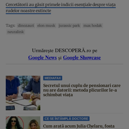
Cercetătorii au găsit primele indicii esenţiale despre viaţa
rudelor noastre extincte
Tags:
dinozauri
elon musk
jurassic park
max hodak
neuralink
Urmărește DESCOPERĂ.ro pe
Google News
Google Showcase
și
MEDIAFAX
Secretul unui cuplu de pensionari care
nu are datorii: metoda plicurilor le-a
schimbat viața
CE SE ÎNTÂMPLĂ DOCTORE
Cum arată acum Julia Chelaru, fosta