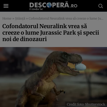
Home
»
Știință
»
Cofondatorul Neuralink vrea să creeze o lume Jurassic Park și specii noi de dinozauri
Cofondatorul Neuralink vrea să
creeze o lume Jurassic Park și specii
noi de dinozauri
Credit foto: Shutterstock