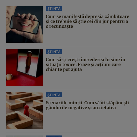
ȘTIINȚĂ
Cum se manifestă depresia zâmbitoare
și ce trebuie să știe cei din jur pentru a
o recunoaște
ȘTIINȚĂ
Cum să-ți crești încrederea în sine în
situații toxice. Fraze și acțiuni care
chiar te pot ajuta
ȘTIINȚĂ
Scenariile minții. Cum să îți stăpânești
gândurile negative și anxietatea