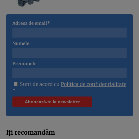
Adresa de email*
Numele
Prenumele
Sunt de acord cu
Politica de confidentialitate
*
Iți recomandăm