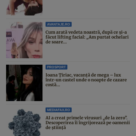
AVANTAJE.RO
Cum arată vedeta noastră, după ce și-a
făcut lifting facial: „Am purtat ochelari
de soare...
PROSPORT
Ioana Țiriac, vacanță de mega – lux
într-un castel unde o noapte de cazare
costă...
MEDIAFAX.RO
AI a creat primele virusuri „de la zero”.
Descoperirea îi îngrijorează pe oamenii
de știință