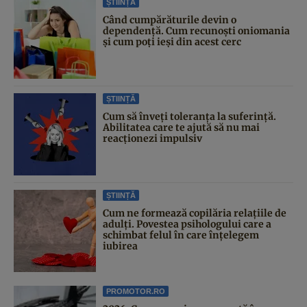
ȘTIINȚĂ
Când cumpărăturile devin o
dependență. Cum recunoști oniomania
și cum poți ieși din acest cerc
ȘTIINȚĂ
Cum să înveți toleranța la suferință.
Abilitatea care te ajută să nu mai
reacționezi impulsiv
ȘTIINȚĂ
Cum ne formează copilăria relațiile de
adulți. Povestea psihologului care a
schimbat felul în care înțelegem
iubirea
PROMOTOR.RO