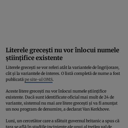
Literele greceşti nu vor înlocui numele
ştiinţifice existente
Literele greceşti se vor referi atât la variantele de îngrijorare,
cât şi la variantele de interes. O listă completă de nume a fost
publicată
pe site-ul OMS
.
Aceste litere greceşti nu vor înlocui numele ştiinţifice
existente. Dacă sunt identificate oficial mai mult de 24 de
variante, sistemul nu mai are litere greceşti şi va fi anunţat
un nou program de denumire, a declarat Van Kerkhove.
Luni, un cercetător care a sfătuit guvernul britanic a spus că
ţara se află în stadiile incipiente ale unui al treilea val de