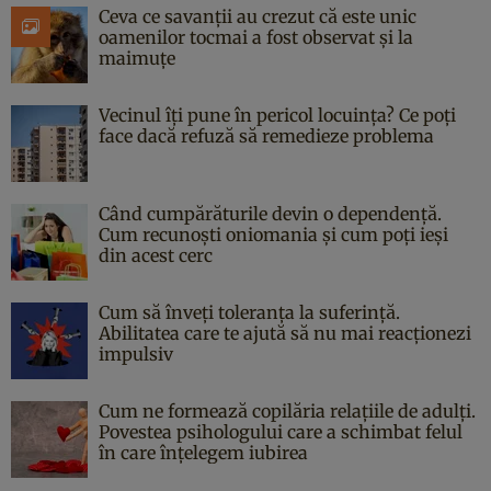
Ceva ce savanții au crezut că este unic
oamenilor tocmai a fost observat și la
maimuțe
Vecinul îți pune în pericol locuința? Ce poți
face dacă refuză să remedieze problema
Când cumpărăturile devin o dependență.
Cum recunoști oniomania și cum poți ieși
din acest cerc
Cum să înveți toleranța la suferință.
Abilitatea care te ajută să nu mai reacționezi
impulsiv
Cum ne formează copilăria relațiile de adulți.
Povestea psihologului care a schimbat felul
în care înțelegem iubirea