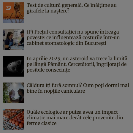
Test de cultură generală. Ce înălțime au
girafele la naștere?
(P) Prețul consultației nu spune întreaga
poveste: ce influențează costurile într-un
cabinet stomatologic din București
În aprilie 2029, un asteroid va trece la limită
pe lângă Pământ. Cercetătorii, îngrijorați de
posibile consecințe
Căldura îți fură somnul? Cum poți dormi mai
bine în nopțile caniculare
Ouăle ecologice ar putea avea un impact
climatic mai mare decât cele provenite din
ferme clasice