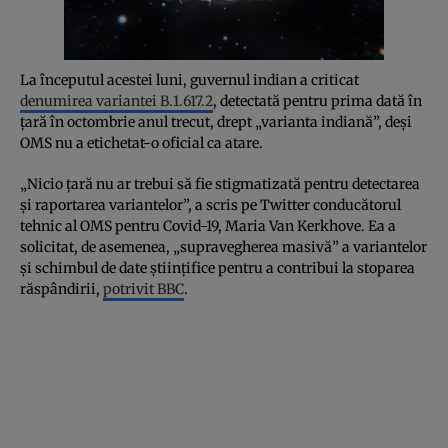
00:00
/
03:32
La începutul acestei luni, guvernul indian a criticat
denumirea variantei B.1.617.2
, detectată pentru prima dată în
ţară în octombrie anul trecut, drept „varianta indiană”, deşi
OMS nu a etichetat-o ​​oficial ca atare.
„Nicio ţară nu ar trebui să fie stigmatizată pentru detectarea
şi raportarea variantelor”, a scris pe Twitter conducătorul
tehnic al OMS pentru Covid-19, Maria Van Kerkhove. Ea a
solicitat, de asemenea, „supravegherea masivă” a variantelor
şi schimbul de date ştiinţifice pentru a contribui la stoparea
răspândirii,
potrivit BBC
.