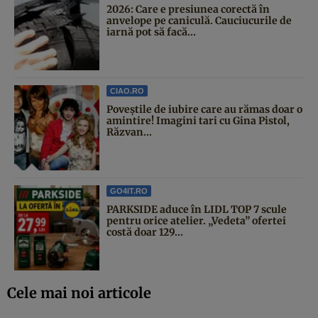
2026: Care e presiunea corectă în
anvelope pe caniculă. Cauciucurile de
iarnă pot să facă...
CIAO.RO
Poveştile de iubire care au rămas doar o
amintire! Imagini tari cu Gina Pistol,
Răzvan...
GO4IT.RO
PARKSIDE aduce în LIDL TOP 7 scule
pentru orice atelier. „Vedeta” ofertei
costă doar 129...
Cele mai noi articole