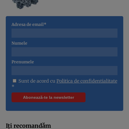
Adresa de email*
Numele
Prenumele
Sunt de acord cu
Politica de confidentialitate
*
Iți recomandăm