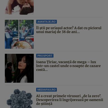
AVANTAJE.RO
Îl știi pe uriașul actor? A dat cu piciorul
unui mariaj de 38 de ani...
PROSPORT
Ioana Țiriac, vacanță de mega – lux
într-un castel unde o noapte de cazare
costă...
MEDIAFAX.RO
AI a creat primele virusuri „de la zero”.
Descoperirea îi îngrijorează pe oamenii
de știință