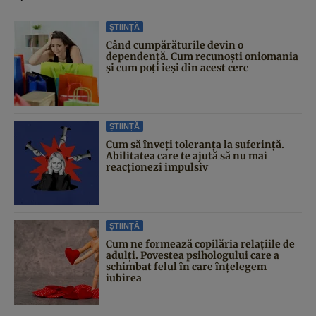
ȘTIINȚĂ
Când cumpărăturile devin o
dependență. Cum recunoști oniomania
și cum poți ieși din acest cerc
ȘTIINȚĂ
Cum să înveți toleranța la suferință.
Abilitatea care te ajută să nu mai
reacționezi impulsiv
ȘTIINȚĂ
Cum ne formează copilăria relațiile de
adulți. Povestea psihologului care a
schimbat felul în care înțelegem
iubirea