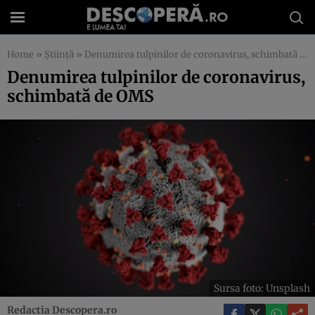
Home
»
Știință
»
Denumirea tulpinilor de coronavirus, schimbată de OMS
Denumirea tulpinilor de coronavirus,
schimbată de OMS
Sursa foto: Unsplash
Redactia Descopera.ro