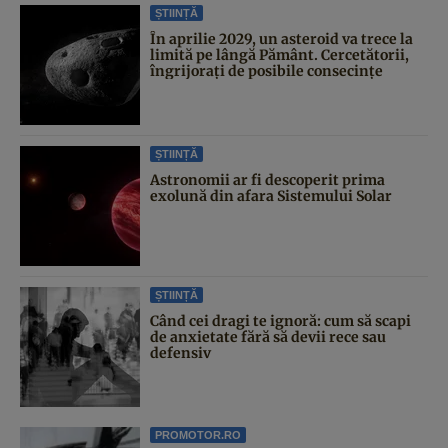
ȘTIINȚĂ
În aprilie 2029, un asteroid va trece la
limită pe lângă Pământ. Cercetătorii,
îngrijorați de posibile consecințe
ȘTIINȚĂ
Astronomii ar fi descoperit prima
exolună din afara Sistemului Solar
ȘTIINȚĂ
Când cei dragi te ignoră: cum să scapi
de anxietate fără să devii rece sau
defensiv
PROMOTOR.RO