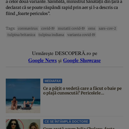
a celor două variante. Sâmbătă, ministrul Sănătăţii din ţară a
declarat că se poate răspândi rapid prin aer şi l-a descris ca
fiind „foarte periculos”.
Tags:
coronavirus
covid-19
mutatii covid-19
oms
sars-cov-2
tulpina britanica
tulpina indiana
varianta covid-19
Urmărește DESCOPERĂ.ro pe
Google News
Google Showcase
și
MEDIAFAX
Ce a pățit o vedetă care a făcut o baie pe
o plajă cunoscută? Pericolele...
CE SE ÎNTÂMPLĂ DOCTORE
Cum arată acum Julia Chelaru, fosta