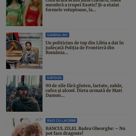
membră a trupei Exotic! Și-a etalat
formele voluptoase, la...
GANDUL.RO
Un politician de top din Libia a dat în
judecată Poliția de Frontieră din
România...
G4FOOD
90 de zile fără gluten, lactate, zahăr,
cafea și alcool. Dieta urmată de Matt
Damon...
RAZI CU LACRIMI
BANCUL ZILEI. Badea Gheorghe: – Nu
pot face dragoste!