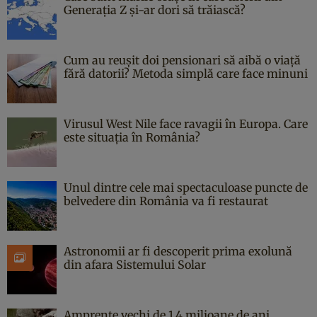
Generația Z și-ar dori să trăiască?
Cum au reușit doi pensionari să aibă o viață
fără datorii? Metoda simplă care face minuni
Virusul West Nile face ravagii în Europa. Care
este situația în România?
Unul dintre cele mai spectaculoase puncte de
belvedere din România va fi restaurat
Astronomii ar fi descoperit prima exolună
din afara Sistemului Solar
Amprente vechi de 1,4 milioane de ani