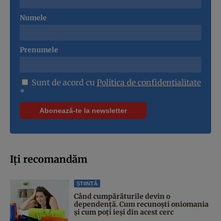
Numele
Prenumele
Sunt de acord cu
Politica de confidentialitate
*
Iți recomandăm
ȘTIINȚĂ
Când cumpărăturile devin o
dependență. Cum recunoști oniomania
și cum poți ieși din acest cerc