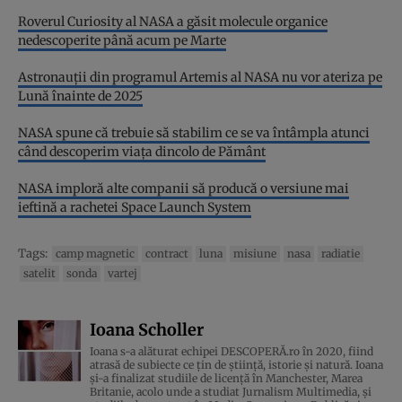
Roverul Curiosity al NASA a găsit molecule organice
nedescoperite până acum pe Marte
Astronauții din programul Artemis al NASA nu vor ateriza pe
Lună înainte de 2025
NASA spune că trebuie să stabilim ce se va întâmpla atunci
când descoperim viața dincolo de Pământ
NASA imploră alte companii să producă o versiune mai
ieftină a rachetei Space Launch System
Tags:
camp magnetic
contract
luna
misiune
nasa
radiatie
satelit
sonda
vartej
Ioana Scholler
Ioana s-a alăturat echipei DESCOPERĂ.ro în 2020, fiind
atrasă de subiecte ce țin de știință, istorie și natură. Ioana
și-a finalizat studiile de licență în Manchester, Marea
Britanie, acolo unde a studiat Jurnalism Multimedia, și