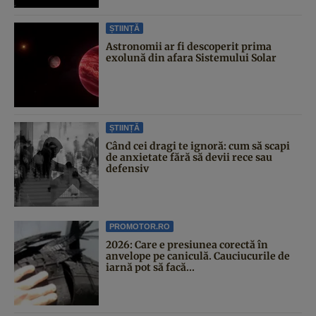
ȘTIINȚĂ
Astronomii ar fi descoperit prima
exolună din afara Sistemului Solar
ȘTIINȚĂ
Când cei dragi te ignoră: cum să scapi
de anxietate fără să devii rece sau
defensiv
PROMOTOR.RO
2026: Care e presiunea corectă în
anvelope pe caniculă. Cauciucurile de
iarnă pot să facă...