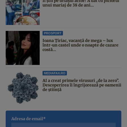
Îl știi pe uriașul actor? A dat cu piciorul
unui mariaj de 38 de ani...
PROSPORT
Ioana Țiriac, vacanță de mega – lux
într-un castel unde o noapte de cazare
costă...
MEDIAFAX.RO
AI a creat primele virusuri „de la zero”.
Descoperirea îi îngrijorează pe oamenii
de știință
Adresa de email*