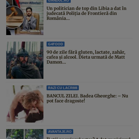
GANDUL.RO
Un politician de top din Libia a dat în
judecată Poliția de Frontieră din
România...
G4FOOD
90 de zile fără gluten, lactate, zahăr,
cafea și alcool. Dieta urmată de Matt
Damon...
RAZI CU LACRIMI
BANCUL ZILEI. Badea Gheorghe: – Nu
pot face dragoste!
AVANTAJE.RO