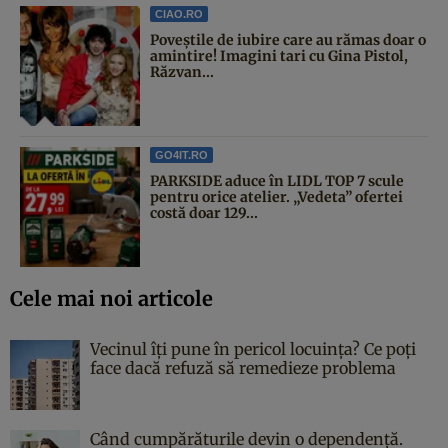
CIAO.RO
Poveştile de iubire care au rămas doar o
amintire! Imagini tari cu Gina Pistol,
Răzvan...
GO4IT.RO
PARKSIDE aduce în LIDL TOP 7 scule
pentru orice atelier. „Vedeta” ofertei
costă doar 129...
Cele mai noi articole
Vecinul îți pune în pericol locuința? Ce poți
face dacă refuză să remedieze problema
Când cumpărăturile devin o dependență.