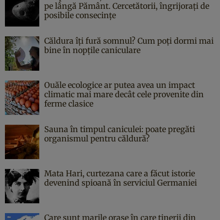
pe lângă Pământ. Cercetătorii, îngrijorați de
posibile consecințe
Căldura îți fură somnul? Cum poți dormi mai
bine în nopțile caniculare
Ouăle ecologice ar putea avea un impact
climatic mai mare decât cele provenite din
ferme clasice
Sauna în timpul caniculei: poate pregăti
organismul pentru căldură?
Mata Hari, curtezana care a făcut istorie
devenind spioană în serviciul Germaniei
Care sunt marile orașe în care tinerii din