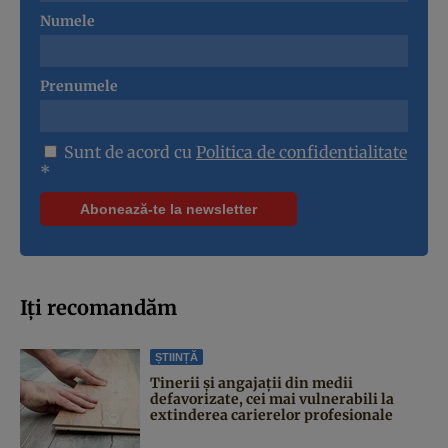
Numele
Prenumele
Sunt de acord cu
Politica de confidentialitate
*
Iți recomandăm
ȘTIINȚĂ
Tinerii și angajații din medii
defavorizate, cei mai vulnerabili la
extinderea carierelor profesionale