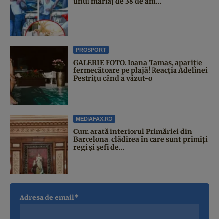
unui mariaj de 38 de ani...
PROSPORT
GALERIE FOTO. Ioana Tamaş, apariție
fermecătoare pe plajă! Reacția Adelinei
Pestrițu când a văzut-o
MEDIAFAX.RO
Cum arată interiorul Primăriei din
Barcelona, clădirea în care sunt primiți
regi și șefi de...
Adresa de email*