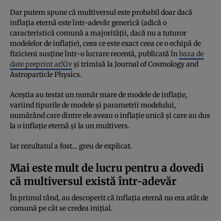
Dar putem spune că multiversul este probabil doar dacă
inflația eternă este într-adevăr generică (adică o
caracteristică comună a majorității, dacă nu a tuturor
modelelor de inflație), ceea ce este exact ceea ce o echipă de
fizicieni susține într-o lucrare recentă, publicată în
baza de
date preprint arXiv
și trimisă la Journal of Cosmology and
Astroparticle Physics.
Aceștia au testat un număr mare de modele de inflație,
variind tipurile de modele și parametrii modelului,
numărând care dintre ele aveau o inflație unică și care au dus
la o inflație eternă și la un multivers.
Iar rezultatul a fost… greu de explicat.
Mai este mult de lucru pentru a dovedi
că multiversul există într-adevăr
În primul rând, au descoperit că inflația eternă nu era atât de
comună pe cât se credea inițial.