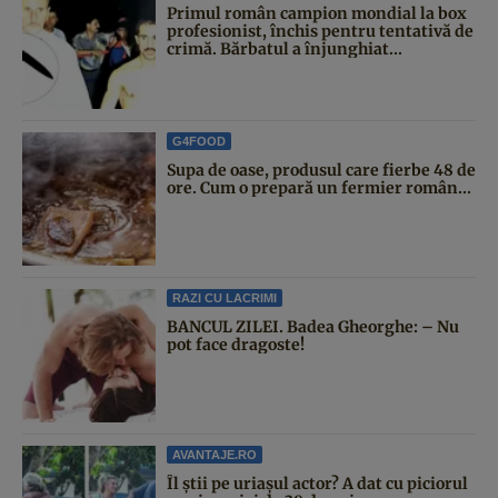
Primul român campion mondial la box
profesionist, închis pentru tentativă de
crimă. Bărbatul a înjunghiat...
G4FOOD
Supa de oase, produsul care fierbe 48 de
ore. Cum o prepară un fermier român...
RAZI CU LACRIMI
BANCUL ZILEI. Badea Gheorghe: – Nu
pot face dragoste!
AVANTAJE.RO
Îl știi pe uriașul actor? A dat cu piciorul