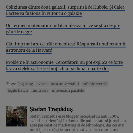
Coliziunea dintre două galaxii, surprinsă de Hubble. Și Calea
Lactee va fuziona în viitor cu o galaxie
Un termen matematic ciudat anulează tot ce se știa despre
găurile negre
Cât timp mai are de trăit omenirea? Răspunsul unui renumit
astronom de la Harvard
Probleme în astronomie. Cercetătorii nu pot explica ce forțe
fac ca stelele să fie fierbinți chiar și după moartea lor
Tags:
big bang
expansiunea universului
inflație eternă
legile fizicii
multivers
universuri paralele
Ștefan Trepăduș
Ștefan Trepăduș este blogger începând cu anul 2009,
având experiență și în domeniile publicitate și jurnalism.
Este pasionat de marketing și de tehnologie, dar cel mai
mult îi place să știe lucruri, motiv pentru care a fost