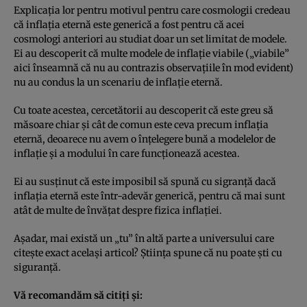
Explicația lor pentru motivul pentru care cosmologii credeau
că inflația eternă este generică a fost pentru că acei
cosmologi anteriori au studiat doar un set limitat de modele.
Ei au descoperit că multe modele de inflație viabile („viabile”
aici înseamnă că nu au contrazis observațiile în mod evident)
nu au condus la un scenariu de inflație eternă.
Cu toate acestea, cercetătorii au descoperit că este greu să
măsoare chiar și cât de comun este ceva precum inflația
eternă, deoarece nu avem o înțelegere bună a modelelor de
inflație și a modului în care funcționează acestea.
Ei au susținut că este imposibil să spună cu sigranță dacă
inflația eternă este într-adevăr generică, pentru că mai sunt
atât de multe de învățat despre fizica inflației.
Așadar, mai există un „tu” în altă parte a universului care
citește exact același articol? Știința spune că nu poate ști cu
siguranță.
Vă recomandăm să citiți și: