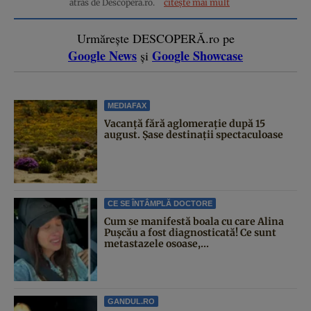
atras de Descopera.ro.
citește mai mult
Urmărește DESCOPERĂ.ro pe
Google News
Google Showcase
și
MEDIAFAX
Vacanță fără aglomerație după 15
august. Șase destinații spectaculoase
CE SE ÎNTÂMPLĂ DOCTORE
Cum se manifestă boala cu care Alina
Pușcău a fost diagnosticată! Ce sunt
metastazele osoase,...
GANDUL.RO