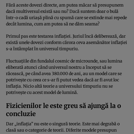
Fără aceste dovezi directe, am putea măcar să presupunem
dacă multiversul există sau nu? Dacă suntem doar o bulă
într-o cadă uriașă plină cu spumă care se extinde mai repede
decât lumina, cum am putea să ne dăm seama?
Primul pas este testarea inflației. Juriul încă deliberează, dar
există unele dovezi conform cărora ceva asemănător inflației
s-a întâmplat în universul timpuriu.
Fluctuațiile din fundalul cosmic de microunde, sau lumina
eliberată atunci când universul nostru a început să se
răcească, pe când avea 380.000 de ani, au un model care se
potrivește cu ceea ce s-ar fi putut vedea dacă ar fi avut loc
inflația. Nicio altă teorie a universului timpuriu nu se
potrivește cu acest model de lumină.
Fizicienilor le este greu să ajungă la o
concluzie
Dar „inflația” nu este o singură teorie. Este mai degrabă o
clasă sau o categorie de teorii. Diferite modele presupun