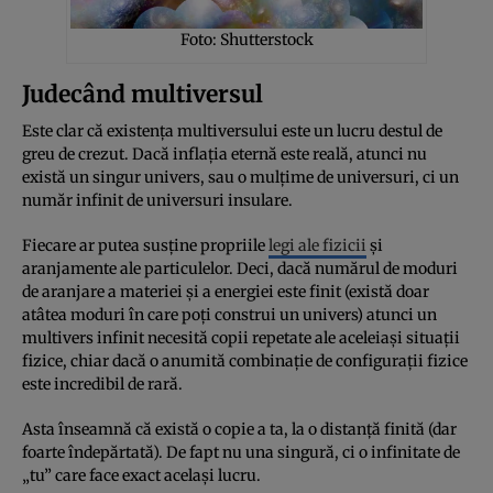
Foto: Shutterstock
Judecând multiversul
Este clar că existența multiversului este un lucru destul de
greu de crezut. Dacă inflația eternă este reală, atunci nu
există un singur univers, sau o mulțime de universuri, ci un
număr infinit de universuri insulare.
Fiecare ar putea susține propriile
legi ale fizicii
și
aranjamente ale particulelor. Deci, dacă numărul de moduri
de aranjare a materiei și a energiei este finit (există doar
atâtea moduri în care poți construi un univers) atunci un
multivers infinit necesită copii repetate ale aceleiași situații
fizice, chiar dacă o anumită combinație de configurații fizice
este incredibil de rară.
Asta înseamnă că există o copie a ta, la o distanță finită (dar
foarte îndepărtată). De fapt nu una singură, ci o infinitate de
„tu” care face exact același lucru.