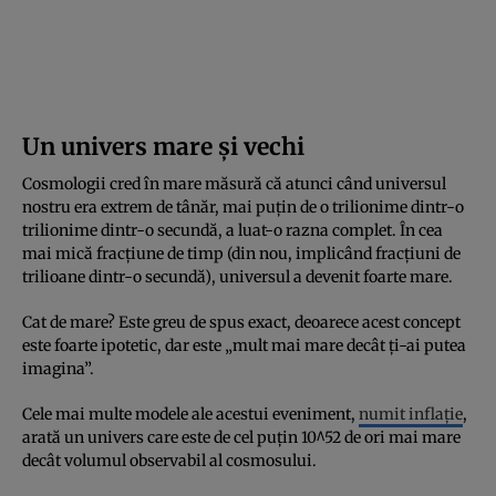
Un univers mare și vechi
Cosmologii cred în mare măsură că atunci când universul
nostru era extrem de tânăr, mai puțin de o trilionime dintr-o
trilionime dintr-o secundă, a luat-o razna complet. În cea
mai mică fracțiune de timp (din nou, implicând fracțiuni de
trilioane dintr-o secundă), universul a devenit foarte mare.
Cat de mare? Este greu de spus exact, deoarece acest concept
este foarte ipotetic, dar este „mult mai mare decât ți-ai putea
imagina”.
Cele mai multe modele ale acestui eveniment,
numit inflație
,
arată un univers care este de cel puțin 10^52 de ori mai mare
decât volumul observabil al cosmosului.