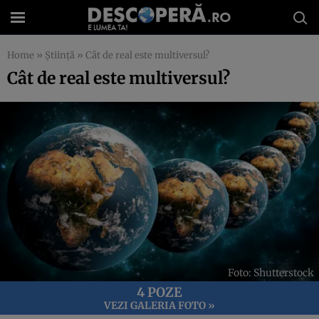
Home
»
Știință
»
Cât de real este multiversul?
Cât de real este multiversul?
Foto: Shutterstock
4 POZE
VEZI GALERIA FOTO »