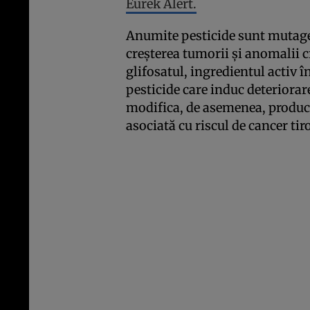
Eurek Alert.
Anumite pesticide sunt mutagen
creșterea tumorii și anomalii 
glifosatul, ingredientul activ în
pesticide care induc deteriorar
modifica, de asemenea, producț
asociată cu riscul de cancer tir