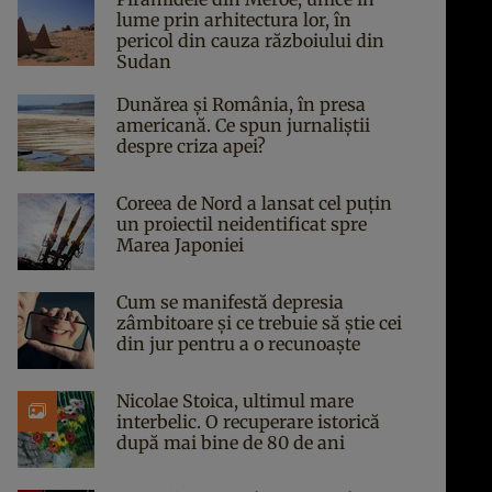
lume prin arhitectura lor, în
pericol din cauza războiului din
Sudan
Dunărea și România, în presa
americană. Ce spun jurnaliștii
despre criza apei?
Coreea de Nord a lansat cel puțin
un proiectil neidentificat spre
Marea Japoniei
Cum se manifestă depresia
zâmbitoare și ce trebuie să știe cei
din jur pentru a o recunoaște
Nicolae Stoica, ultimul mare
interbelic. O recuperare istorică
după mai bine de 80 de ani