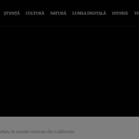
ȘTIINȚĂ
CULTURĂ
NATURĂ
LUMEA DIGITALĂ
ISTORIE
V
idian, în zonele centrale din California