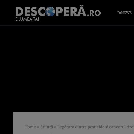
D:NEWS
Home
»
Știință
»
Legătura dintre pesticide și cancerul tiro