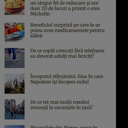
un singur fel de mâncare și are
doar 20 de locuri a primit o stea
Michelin
Beneficiul surpriză pe care le-ar
putea avea medicamentele pentru
slăbit
De ce copiii crescuți fără telefoane
au devenit adulți mai fericiți?
Începutul sfârşitului: Ziua în care
Napoleon îşi începea exilul
De ce tot mai mulți români
renunță la vacanțele în țară?
Piramidele din Meroe, unice în