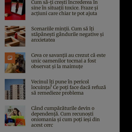
Cum să-ți crești încrederea în
sine în situații toxice. Fraze și
acțiuni care chiar te pot ajuta
Scenariile minții. Cum să îți
stăpânești gândurile negative și
anxietatea
Ceva ce savanții au crezut că este
unic oamenilor tocmai a fost
observat și la maimuțe
Vecinul îți pune în pericol
locuința? Ce poți face dacă refuză
să remedieze problema
Când cumpărăturile devin o
dependență. Cum recunoști
oniomania și cum poți ieși din
acest cerc