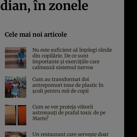
idian, în zonele
Cele mai noi articole
Nu este suficient să înțelegi rănile
din copilărie. De ce sunt
importante și exercițiile care
calmează sistemul nervos
Cum au transformat doi
antreprenori tone de plastic în
școli pentru mii de copii
Cum se vor proteja viitorii
astronauți de praful toxic de pe
Marte?
Un restaurant care servește doar