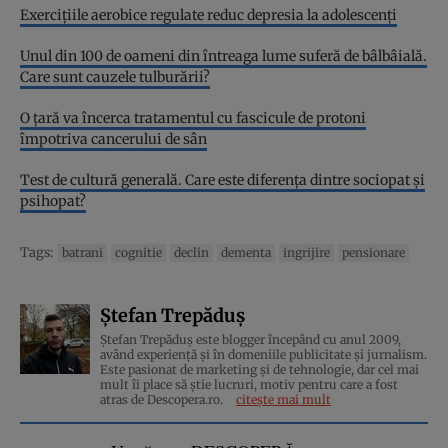
Exercițiile aerobice regulate reduc depresia la adolescenți
Unul din 100 de oameni din întreaga lume suferă de bâlbâială.
Care sunt cauzele tulburării?
O țară va încerca tratamentul cu fascicule de protoni
împotriva cancerului de sân
Test de cultură generală. Care este diferența dintre sociopat și
psihopat?
Tags:
batrani
cognitie
declin
dementa
ingrijire
pensionare
Ștefan Trepăduș
Ștefan Trepăduș este blogger începând cu anul 2009,
având experiență și în domeniile publicitate și jurnalism.
Este pasionat de marketing și de tehnologie, dar cel mai
mult îi place să știe lucruri, motiv pentru care a fost
atras de Descopera.ro.
citește mai mult