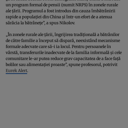
un program formal de pensii (numit NRPS) în zonele rurale
ale țării. Programul a fost introdus din cauza îmbătrânirii
rapide a populației din China și într-un efort de a atenua
sărăcia la bătrânețe”, a spus Nikolov.
„În zonele rurale ale țării, îngrijirea tradițională a bătrânilor
de către familie a început să dispară, neexistând mecanisme
formale adecvate care să-i ia locul. Pentru persoanele în
vârstă, transferurile inadecvate de la familia informală și cele
comunitare le-ar putea reduce grav capacitatea de a face față
bolilor sau alimentației proaste”, spune profesorul, potrivit
Eurek Alert
.