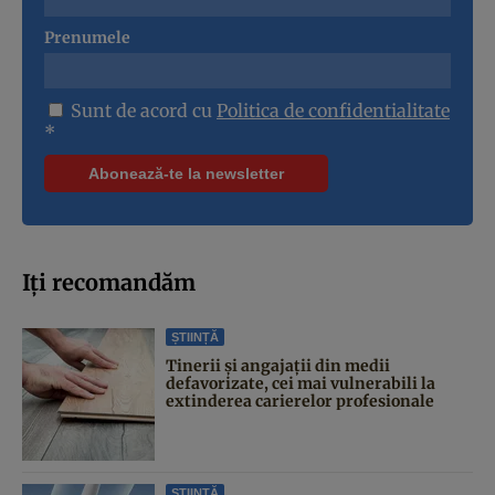
Prenumele
Sunt de acord cu
Politica de confidentialitate
*
Iți recomandăm
ȘTIINȚĂ
Tinerii și angajații din medii
defavorizate, cei mai vulnerabili la
extinderea carierelor profesionale
ȘTIINȚĂ