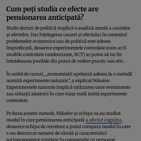
Cum poți studia ce efecte are
pensionarea anticipată?
Multe decizii de politică implică o analiză atentă a cauzelor
și efectelor. Dar înțelegerea cauzei și efectului în contextul
problemelor economice sau de politică este adesea
împiedicată, deoarece experimentele controlate (cum ar fi
studiile controlate randomizate, RCT) ar putea să nu fie
întotdeauna posibile din punct de vedere practic sau etic.
În astfel de cazuri, „economiștii apelează adesea la o metodă
numită experimente naturale”, a explicat Nikolov.
Experimentele naturale implică utilizarea unor evenimente
sau situații aleatorii în care viața reală imită experimente
controlate.
Pe baza acestei metode, Nikolov și echipa sa au studiat
modul în care pensionarea anticipată
a afectat cogniția
,
deoarece echipa de cercetare a putut compara modul în care
s-au descurcat oameni de vârstă și caracteristici
socioeconomice similare în comparație cu persoane