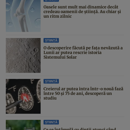
Oasele sunt mult mai dinamice decât
credeau oamenii de știință. Au chiar și
un ritm zilnic
ȘTIINȚĂ
O descoperire făcută pe fața nevăzută a
Lunii ar putea rescrie istoria
Sistemului Solar
ȘTIINȚĂ
Creierul ar putea intra într-o nouă fază
între 50 și 75 de ani, descoperă un
studiu
ȘTIINȚĂ
Ce se întâmplă cu dinții atunci când