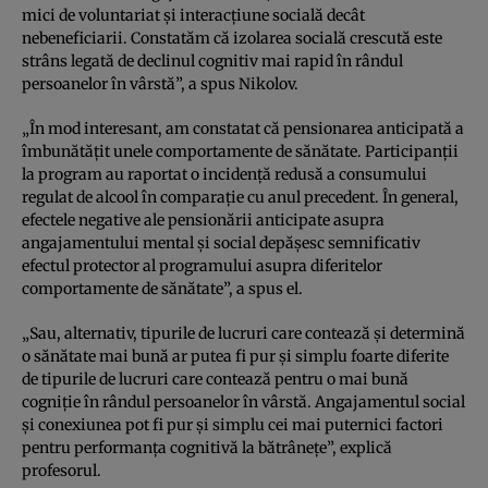
mici de voluntariat și interacțiune socială decât
nebeneficiarii. Constatăm că izolarea socială crescută este
strâns legată de declinul cognitiv mai rapid în rândul
persoanelor în vârstă”, a spus Nikolov.
„În mod interesant, am constatat că pensionarea anticipată a
îmbunătățit unele comportamente de sănătate. Participanții
la program au raportat o incidență redusă a consumului
regulat de alcool în comparație cu anul precedent. În general,
efectele negative ale pensionării anticipate asupra
angajamentului mental și social depășesc semnificativ
efectul protector al programului asupra diferitelor
comportamente de sănătate”, a spus el.
„Sau, alternativ, tipurile de lucruri care contează și determină
o sănătate mai bună ar putea fi pur și simplu foarte diferite
de tipurile de lucruri care contează pentru o mai bună
cogniție în rândul persoanelor în vârstă. Angajamentul social
și conexiunea pot fi pur și simplu cei mai puternici factori
pentru performanța cognitivă la bătrânețe”, explică
profesorul.