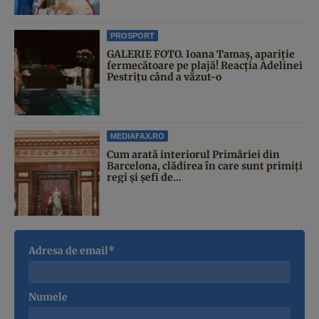
PROSPORT
GALERIE FOTO. Ioana Tamaş, apariție
fermecătoare pe plajă! Reacția Adelinei
Pestrițu când a văzut-o
MEDIAFAX.RO
Cum arată interiorul Primăriei din
Barcelona, clădirea în care sunt primiți
regi și șefi de...
Adresa de email*
Numele