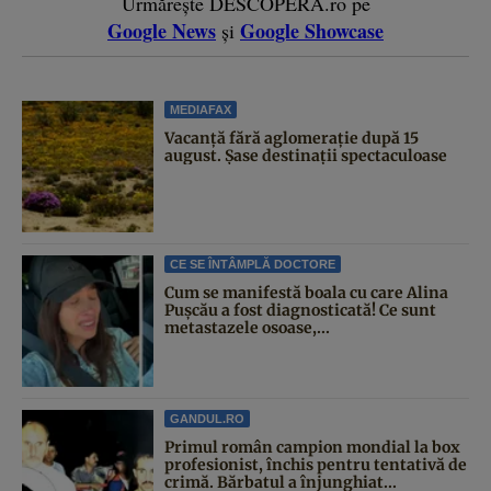
Urmărește DESCOPERĂ.ro pe
Google News
Google Showcase
și
MEDIAFAX
Vacanță fără aglomerație după 15
august. Șase destinații spectaculoase
CE SE ÎNTÂMPLĂ DOCTORE
Cum se manifestă boala cu care Alina
Pușcău a fost diagnosticată! Ce sunt
metastazele osoase,...
GANDUL.RO
Primul român campion mondial la box
profesionist, închis pentru tentativă de
crimă. Bărbatul a înjunghiat...