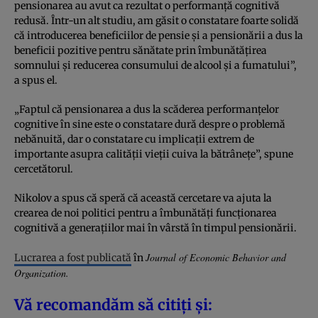
pensionarea au avut ca rezultat o performanță cognitivă
redusă. Într-un alt studiu, am găsit o constatare foarte solidă
că introducerea beneficiilor de pensie și a pensionării a dus la
beneficii pozitive pentru sănătate prin îmbunătățirea
somnului și reducerea consumului de alcool și a fumatului”,
a spus el.
„Faptul că pensionarea a dus la scăderea performanțelor
cognitive în sine este o constatare dură despre o problemă
nebănuită, dar o constatare cu implicații extrem de
importante asupra calității vieții cuiva la bătrânețe”, spune
cercetătorul.
Nikolov a spus că speră că această cercetare va ajuta la
crearea de noi politici pentru a îmbunătăți funcționarea
cognitivă a generațiilor mai în vârstă în timpul pensionării.
Journal of Economic Behavior and
Lucrarea a fost publicată
în
Organization.
Vă recomandăm să citiți și: