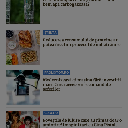
bem apă carbogazoasă?
ȘTIINȚĂ
Reducerea consumului de proteine ar
putea încetini procesul de îmbătrânire
PROMOTOR.RO
Modernizează-ți mașina fără investiții
mari. Cinci accesorii recomandate
șoferilor
CIAO.RO
Poveştile de iubire care au rămas doar o
amintire! Imagini tari cu Gina Pistol,