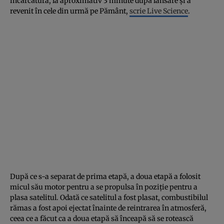
încărcătura, la aproximativ 3 minute după lansare și a
revenit în cele din urmă pe Pământ,
scrie Live Science
.
După ce s-a separat de prima etapă, a doua etapă a folosit
micul său motor pentru a se propulsa în poziție pentru a
plasa satelitul. Odată ce satelitul a fost plasat, combustibilul
rămas a fost apoi ejectat înainte de reintrarea în atmosferă,
ceea ce a făcut ca a doua etapă să înceapă să se rotească