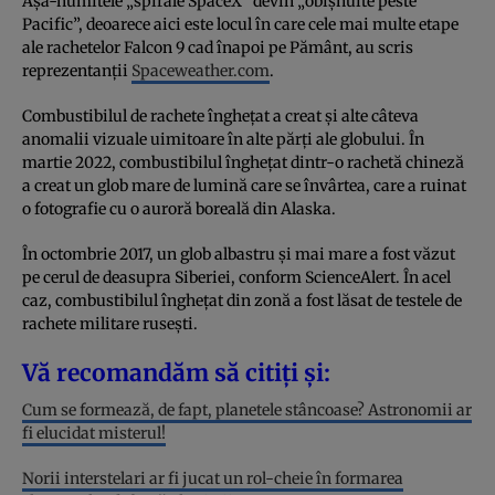
Așa-numitele „spirale SpaceX” devin „obișnuite peste
Pacific”, deoarece aici este locul în care cele mai multe etape
ale rachetelor Falcon 9 cad înapoi pe Pământ, au scris
reprezentanții
Spaceweather.com
.
Combustibilul de rachete înghețat a creat și alte câteva
anomalii vizuale uimitoare în alte părți ale globului. În
martie 2022, combustibilul înghețat dintr-o rachetă chineză
a creat un glob mare de lumină care se învârtea, care a ruinat
o fotografie cu o auroră boreală din Alaska.
În octombrie 2017, un glob albastru și mai mare a fost văzut
pe cerul de deasupra Siberiei, conform ScienceAlert. În acel
caz, combustibilul înghețat din zonă a fost lăsat de testele de
rachete militare rusești.
Vă recomandăm să citiți și:
Cum se formează, de fapt, planetele stâncoase? Astronomii ar
fi elucidat misterul!
Norii interstelari ar fi jucat un rol-cheie în formarea