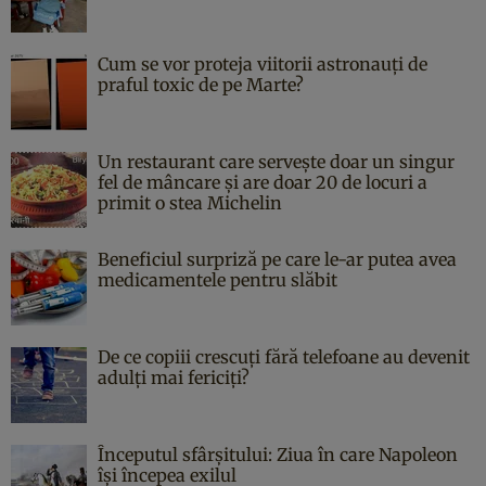
Cum se vor proteja viitorii astronauți de
praful toxic de pe Marte?
Un restaurant care servește doar un singur
fel de mâncare și are doar 20 de locuri a
primit o stea Michelin
Beneficiul surpriză pe care le-ar putea avea
medicamentele pentru slăbit
De ce copiii crescuți fără telefoane au devenit
adulți mai fericiți?
Începutul sfârşitului: Ziua în care Napoleon
îşi începea exilul