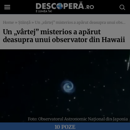
Home
»
Știință
»
Un „vârtej” misterios a apărut deasupra unui observator din Hawaii
Un „vârtej” misterios a apărut
deasupra unui observator din Hawaii
Foto: Observatorul Astronomic Național din Japonia
10 POZE