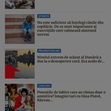
ȘTIINȚĂ
Nu este suficient să înțelegi rănile din
copilărie. De ce sunt importante și
exercițiile care calmează sistemul
nervos
PROMOTOR.RO
Nivelul extrem de scăzut al Dunării a
dus la o descoperire rară. Era acolo de...
CIAO.RO
Poveştile de iubire care au rămas doar o
amintire! Imagini tari cu Gina Pistol,
Răzvan...