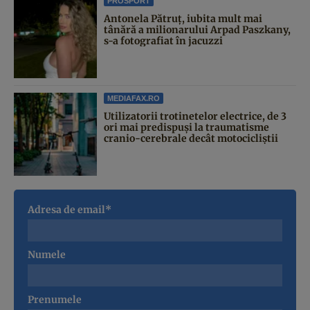
PROSPORT
Antonela Pătruț, iubita mult mai
tânără a milionarului Arpad Paszkany,
s-a fotografiat în jacuzzi
MEDIAFAX.RO
Utilizatorii trotinetelor electrice, de 3
ori mai predispuși la traumatisme
cranio-cerebrale decât motocicliștii
Adresa de email*
Numele
Prenumele