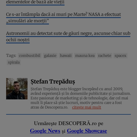
elementelor de bază ale vieții
Ce s-ar întâmpla dacă ai muri pe Marte? NASA a efectuat
„simulări ale morții”
Astronomii au detectat sute de găuri negre, ascunse chiar sub
ochii noștri
Tags:
combustibil
galaxie
hawaii
mauna kea
rachete
spacex
spirala
Ștefan Trepăduș
Ștefan Trepăduș este blogger începând cu anul 2009,
având experiență și în domeniile publicitate și jurnalism.
Este pasionat de marketing și de tehnologie, dar cel mai
mult îi place să știe lucruri, motiv pentru care a fost
atras de Descopera.ro.
citește mai mult
Urmărește DESCOPERĂ.ro pe
Google News
Google Showcase
și