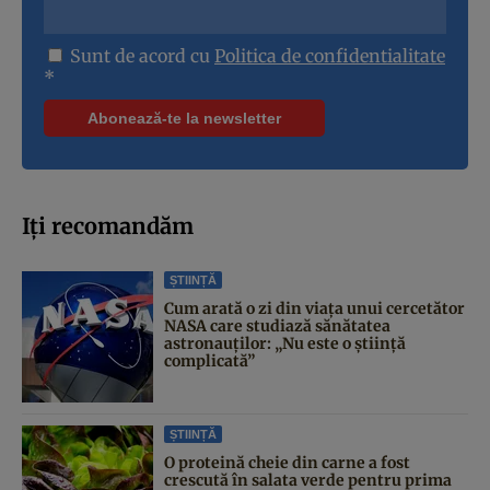
Sunt de acord cu
Politica de confidentialitate
*
Iți recomandăm
ȘTIINȚĂ
Cum arată o zi din viața unui cercetător
NASA care studiază sănătatea
astronauților: „Nu este o știință
complicată”
ȘTIINȚĂ
O proteină cheie din carne a fost
crescută în salata verde pentru prima