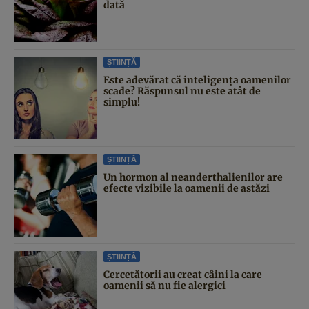
dată
ȘTIINȚĂ
Este adevărat că inteligența oamenilor
scade? Răspunsul nu este atât de
simplu!
ȘTIINȚĂ
Un hormon al neanderthalienilor are
efecte vizibile la oamenii de astăzi
ȘTIINȚĂ
Cercetătorii au creat câini la care
oamenii să nu fie alergici