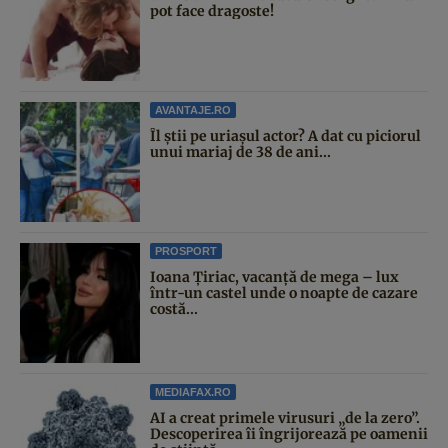
pot face dragoste!
AVANTAJE.RO
Îl știi pe uriașul actor? A dat cu piciorul
unui mariaj de 38 de ani...
PROSPORT
Ioana Țiriac, vacanță de mega – lux
într-un castel unde o noapte de cazare
costă...
MEDIAFAX.RO
AI a creat primele virusuri „de la zero”.
Descoperirea îi îngrijorează pe oamenii