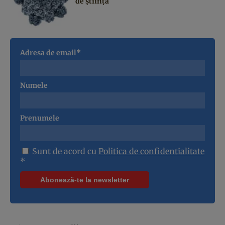
de știință
Adresa de email*
Numele
Prenumele
Sunt de acord cu
Politica de confidentialitate
*