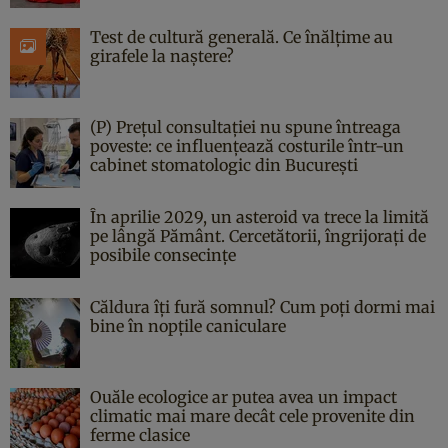
Test de cultură generală. Ce înălțime au
girafele la naștere?
(P) Prețul consultației nu spune întreaga
poveste: ce influențează costurile într-un
cabinet stomatologic din București
În aprilie 2029, un asteroid va trece la limită
pe lângă Pământ. Cercetătorii, îngrijorați de
posibile consecințe
Căldura îți fură somnul? Cum poți dormi mai
bine în nopțile caniculare
Ouăle ecologice ar putea avea un impact
climatic mai mare decât cele provenite din
ferme clasice