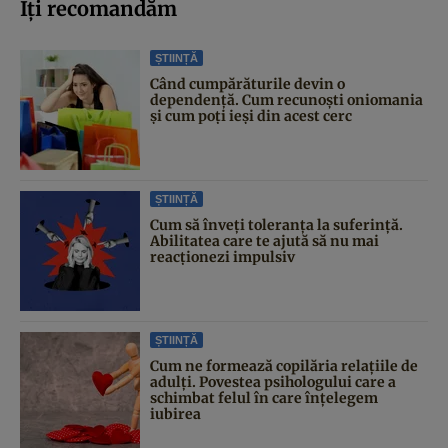
Iți recomandăm
ȘTIINȚĂ
Când cumpărăturile devin o
dependență. Cum recunoști oniomania
și cum poți ieși din acest cerc
ȘTIINȚĂ
Cum să înveți toleranța la suferință.
Abilitatea care te ajută să nu mai
reacționezi impulsiv
ȘTIINȚĂ
Cum ne formează copilăria relațiile de
adulți. Povestea psihologului care a
schimbat felul în care înțelegem
iubirea