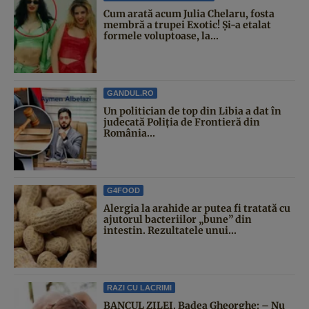
Cum arată acum Julia Chelaru, fosta
membră a trupei Exotic! Și-a etalat
formele voluptoase, la...
GANDUL.RO
Un politician de top din Libia a dat în
judecată Poliția de Frontieră din
România...
G4FOOD
Alergia la arahide ar putea fi tratată cu
ajutorul bacteriilor „bune” din
intestin. Rezultatele unui...
RAZI CU LACRIMI
BANCUL ZILEI. Badea Gheorghe: – Nu