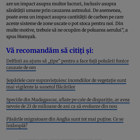
are un impact asupra multor lucruri, inclusiv asupra
sănătății umane prin cauzarea astmului. De asemenea,
poate avea un impact asupra cantității de carbon pe care
aceste sisteme de zone uscate o pot stoca pentru noi. Din
multe motive, trebuie să ne ocupăm de poluarea aerului”, a
spus Homyak.
Vă recomandăm să citiți și:
Delfinii au ajuns să „țipe” pentru a face față poluării fonice
cauzate de om
Șopârlele care supraviețuiesc incendiilor de vegetație sunt
mai vigilente la sunetul flăcărilor
Speciile din Madagascar, aflate pe cale de dispariție, ar avea
nevoie de 23 de milioane de ani ca să evolueze din nou
Păsările migratoare din Anglia sunt tot mai puține. Ce se
întâmplă?