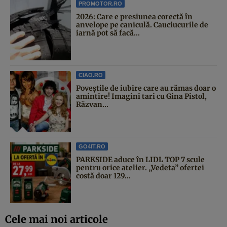
PROMOTOR.RO
2026: Care e presiunea corectă în
anvelope pe caniculă. Cauciucurile de
iarnă pot să facă...
CIAO.RO
Poveştile de iubire care au rămas doar o
amintire! Imagini tari cu Gina Pistol,
Răzvan...
GO4IT.RO
PARKSIDE aduce în LIDL TOP 7 scule
pentru orice atelier. „Vedeta” ofertei
costă doar 129...
Cele mai noi articole