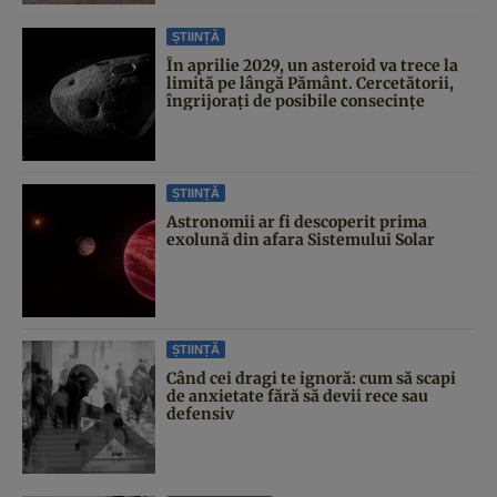
ȘTIINȚĂ
În aprilie 2029, un asteroid va trece la
limită pe lângă Pământ. Cercetătorii,
îngrijorați de posibile consecințe
ȘTIINȚĂ
Astronomii ar fi descoperit prima
exolună din afara Sistemului Solar
ȘTIINȚĂ
Când cei dragi te ignoră: cum să scapi
de anxietate fără să devii rece sau
defensiv