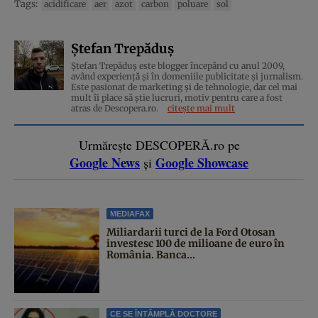
Tags:
acidificare
aer
azot
carbon
poluare
sol
Ștefan Trepăduș
Ștefan Trepăduș este blogger începând cu anul 2009,
având experiență și în domeniile publicitate și jurnalism.
Este pasionat de marketing și de tehnologie, dar cel mai
mult îi place să știe lucruri, motiv pentru care a fost
atras de Descopera.ro.
citește mai mult
Urmărește DESCOPERĂ.ro pe
Google News
Google Showcase
și
MEDIAFAX
Miliardarii turci de la Ford Otosan
investesc 100 de milioane de euro în
România. Banca...
CE SE ÎNTÂMPLĂ DOCTORE