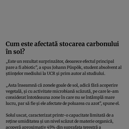
Cum este afectată stocarea carbonului
în sol?
„Este un rezultat surprinzător, deoarece efectul principal
pare a fi abiotic”, a spus Johann Püspök, student absolvent al
științelor mediului la UCR și prim autor al studiului.
„Asta înseamnă că zonele goale de sol, adică fără acoperire
vegetală, și cu activitate microbiană scăzută, pe care le-am
considerat întotdeauna zone în care nu se întâmplă mare
lucru, par să fie și ele afectate de poluarea cu azot”, spune el.
Solul uscat, caracterizat printr-o capacitate limitată de a
reține umiditatea și un nivel scăzut de materie organică,
acoperă aproximativ 45% din suprafața terestră a