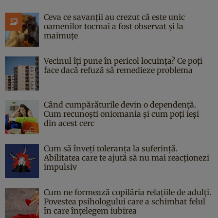
Ceva ce savanții au crezut că este unic
oamenilor tocmai a fost observat și la
maimuțe
Vecinul îți pune în pericol locuința? Ce poți
face dacă refuză să remedieze problema
Când cumpărăturile devin o dependență.
Cum recunoști oniomania și cum poți ieși
din acest cerc
Cum să înveți toleranța la suferință.
Abilitatea care te ajută să nu mai reacționezi
impulsiv
Cum ne formează copilăria relațiile de adulți.
Povestea psihologului care a schimbat felul
în care înțelegem iubirea