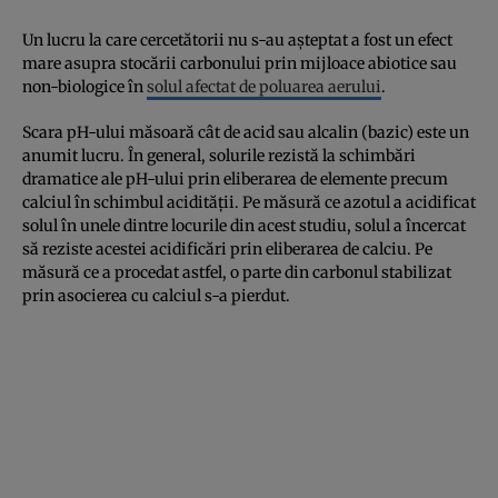
Un lucru la care cercetătorii nu s-au așteptat a fost un efect
mare asupra stocării carbonului prin mijloace abiotice sau
non-biologice în
solul afectat de poluarea aerului
.
Scara pH-ului măsoară cât de acid sau alcalin (bazic) este un
anumit lucru. În general, solurile rezistă la schimbări
dramatice ale pH-ului prin eliberarea de elemente precum
calciul în schimbul acidității. Pe măsură ce azotul a acidificat
solul în unele dintre locurile din acest studiu, solul a încercat
să reziste acestei acidificări prin eliberarea de calciu. Pe
măsură ce a procedat astfel, o parte din carbonul stabilizat
prin asocierea cu calciul s-a pierdut.