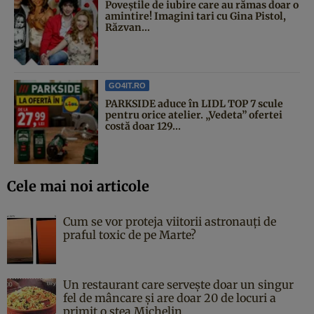
Poveştile de iubire care au rămas doar o
amintire! Imagini tari cu Gina Pistol,
Răzvan...
GO4IT.RO
PARKSIDE aduce în LIDL TOP 7 scule
pentru orice atelier. „Vedeta” ofertei
costă doar 129...
Cele mai noi articole
Cum se vor proteja viitorii astronauți de
praful toxic de pe Marte?
Un restaurant care servește doar un singur
fel de mâncare și are doar 20 de locuri a
primit o stea Michelin