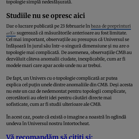
topologie simplă nedesfășurată.
Studiile nu se opresc aici
Dar o lucrare publicată pe 23 februarie în
baza de preprinturi
arXiv
sugerează că măsurătorile anterioare au fost limitate.
Cel mai important, observațiile au presupus că Universul se
înfășoară în jurul său într-o singură dimensiune și nu are o
topologie mai complicată. De asemenea, observațiile CMB au
dezvăluit câteva anomalii ciudate, inexplicabile, cum ar fi
modele mari care apar acolo unde nu ar trebui.
De fapt, un Univers cu o topologie complicată ar putea
explica cel puțin unele dintre anomaliile din CMB. Deși acesta
nu este un caz de nedemontat pentru topologii complicate,
cercetătorii au oferit idei pentru căutări directe mai
sofisticate, cum ar fi studii ulterioare ale CMB.
În acest caz, poate că există o imagine a noastră în oglindă
undeva în Universul nostru întortocheat.
Vă recomandăm să citiți și: