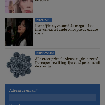
de soare...
PROSPORT
Ioana Țiriac, vacanță de mega – lux
într-un castel unde o noapte de cazare
costă...
MEDIAFAX.RO
AI a creat primele virusuri „de la zero”.
Descoperirea îi îngrijorează pe oamenii
de știință
Adresa de email*