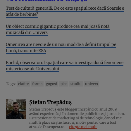
Test de cultură generală. De ce este spațiul rece dacă Soarele e
atât de fierbinte?
Un obiect cosmic gigantic produce cea mai joasă notă
muzicală din Univers
Omenirea are nevoie de un nou mod de a defini timpul pe
Lună, transmite ESA
Euclid, observatorul spațial care va investiga două fenomene
misterioase ale Universului
Tags:
clatite
forma
gogosi
plat
studiu
univers
Ștefan Trepăduș
Ștefan Trepăduș este blogger începând cu anul 2009,
având experiență și în domeniile publicitate și jurnalism.
Este pasionat de marketing și de tehnologie, dar cel mai
mult îi place să știe lucruri, motiv pentru care a fost
atras de Descopera.ro.
citește mai mult