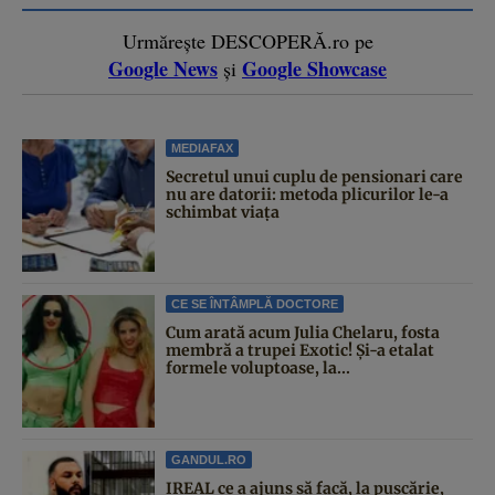
Urmărește DESCOPERĂ.ro pe
Google News
Google Showcase
și
MEDIAFAX
Secretul unui cuplu de pensionari care
nu are datorii: metoda plicurilor le-a
schimbat viața
CE SE ÎNTÂMPLĂ DOCTORE
Cum arată acum Julia Chelaru, fosta
membră a trupei Exotic! Și-a etalat
formele voluptoase, la...
GANDUL.RO
IREAL ce a ajuns să facă, la pușcărie,