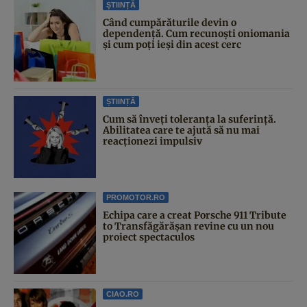
ȘTIINȚĂ
Când cumpărăturile devin o
dependență. Cum recunoști oniomania
și cum poți ieși din acest cerc
ȘTIINȚĂ
Cum să înveți toleranța la suferință.
Abilitatea care te ajută să nu mai
reacționezi impulsiv
PROMOTOR.RO
Echipa care a creat Porsche 911 Tribute
to Transfăgărășan revine cu un nou
proiect spectaculos
CIAO.RO