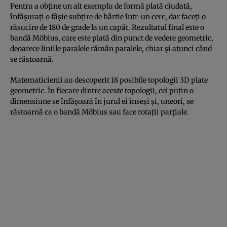
Pentru a obține un alt exemplu de formă plată ciudată,
înfășurați o fâșie subțire de hârtie într-un cerc, dar faceți o
răsucire de 180 de grade la un capăt. Rezultatul final este o
bandă Möbius, care este plată din punct de vedere geometric,
deoarece liniile paralele rămân paralele, chiar și atunci când
se răstoarnă.
Matematicienii au descoperit 18 posibile topologii 3D plate
geometric. În fiecare dintre aceste topologii, cel puțin o
dimensiune se înfășoară în jurul ei înseși și, uneori, se
răstoarnă ca o bandă Möbius sau face rotații parțiale.