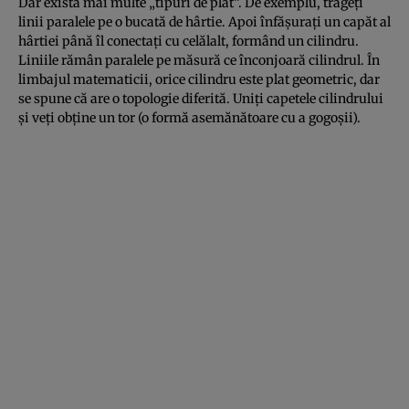
Dar există mai multe „tipuri de plat”. De exemplu, trageți
linii paralele pe o bucată de hârtie. Apoi înfășurați un capăt al
hârtiei până îl conectați cu celălalt, formând un cilindru.
Liniile rămân paralele pe măsură ce înconjoară cilindrul. În
limbajul matematicii, orice cilindru este plat geometric, dar
se spune că are o topologie diferită. Uniți capetele cilindrului
și veți obține un tor (o formă asemănătoare cu a gogoșii).