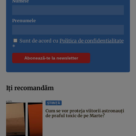
Numele
Prenumele
Sunt de acord cu
Politica de confidentialitate
*
Iți recomandăm
ȘTIINȚĂ
Cum se vor proteja viitorii astronauți
de praful toxic de pe Marte?