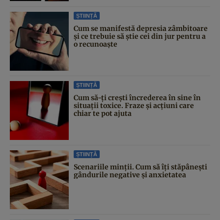
ȘTIINȚĂ
Cum se manifestă depresia zâmbitoare
și ce trebuie să știe cei din jur pentru a
o recunoaște
ȘTIINȚĂ
Cum să-ți crești încrederea în sine în
situații toxice. Fraze și acțiuni care
chiar te pot ajuta
ȘTIINȚĂ
Scenariile minții. Cum să îți stăpânești
gândurile negative și anxietatea