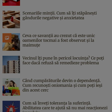
Scenariile minții. Cum să îți stăpânești
gândurile negative și anxietatea
Ceva ce savanții au crezut că este unic
oamenilor tocmai a fost observat și la
maimuțe
Vecinul îți pune în pericol locuința? Ce poți
face dacă refuză să remedieze problema
Când cumpărăturile devin o dependență.
Cum recunoști oniomania și cum poți ieși
din acest cerc
Cum să înveți toleranța la suferință.
Abilitatea care te ajută să nu mai reacționezi