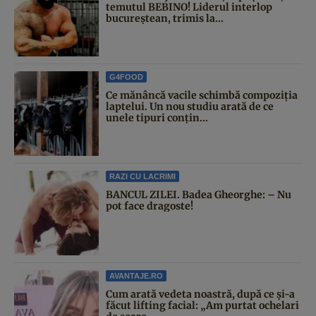
temutul BEBINO! Liderul interlop
bucureștean, trimis la...
G4FOOD
Ce mănâncă vacile schimbă compoziția
laptelui. Un nou studiu arată de ce
unele tipuri conțin...
RAZI CU LACRIMI
BANCUL ZILEI. Badea Gheorghe: – Nu
pot face dragoste!
AVANTAJE.RO
Cum arată vedeta noastră, după ce și-a
făcut lifting facial: „Am purtat ochelari