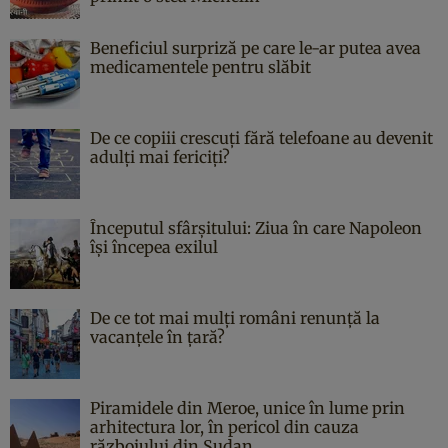
Beneficiul surpriză pe care le-ar putea avea
medicamentele pentru slăbit
De ce copiii crescuți fără telefoane au devenit
adulți mai fericiți?
Începutul sfârşitului: Ziua în care Napoleon
îşi începea exilul
De ce tot mai mulți români renunță la
vacanțele în țară?
Piramidele din Meroe, unice în lume prin
arhitectura lor, în pericol din cauza
războiului din Sudan