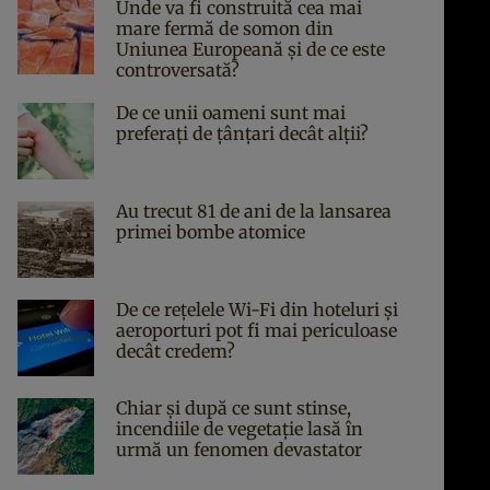
Unde va fi construită cea mai
mare fermă de somon din
Uniunea Europeană și de ce este
controversată?
De ce unii oameni sunt mai
preferați de țânțari decât alții?
Au trecut 81 de ani de la lansarea
primei bombe atomice
De ce rețelele Wi-Fi din hoteluri și
aeroporturi pot fi mai periculoase
decât credem?
Chiar și după ce sunt stinse,
incendiile de vegetație lasă în
urmă un fenomen devastator