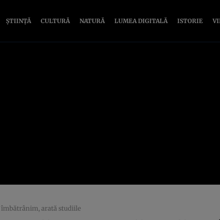
ȘTIINȚĂ
CULTURĂ
NATURĂ
LUMEA DIGITALĂ
ISTORIE
V
 îmbătrânim, arată studiile