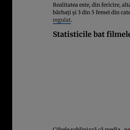
Realitatea este, din fericire, alt
bărbați și 3 din 5 femei din ca
regulat
.
Statisticile bat filme
Cifrele subliniază că media „pe