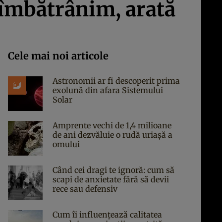
 îmbătrânim, arată
Cele mai noi articole
Astronomii ar fi descoperit prima
exolună din afara Sistemului
Solar
Amprente vechi de 1,4 milioane
de ani dezvăluie o rudă uriașă a
omului
Când cei dragi te ignoră: cum să
scapi de anxietate fără să devii
rece sau defensiv
Cum îi influențează calitatea