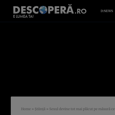
D:NEWS
Home
»
Știință
»
Sexul devine tot mai plăcut pe măsură ce