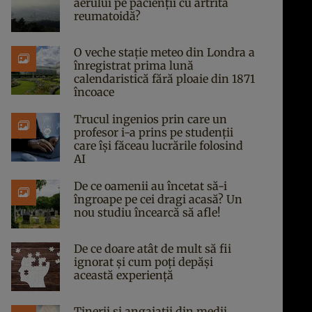
aerului pe pacienții cu artrită
reumatoidă?
O veche stație meteo din Londra a
înregistrat prima lună
calendaristică fără ploaie din 1871
încoace
Trucul ingenios prin care un
profesor i-a prins pe studenții
care își făceau lucrările folosind
AI
De ce oamenii au încetat să-i
îngroape pe cei dragi acasă? Un
nou studiu încearcă să afle!
De ce doare atât de mult să fii
ignorat și cum poți depăși
această experiență
Tinerii și angajații din medii