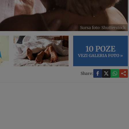
Sursa foto: Shutterstock
10 POZE
VEZI GALERIA FOTO »
Share: