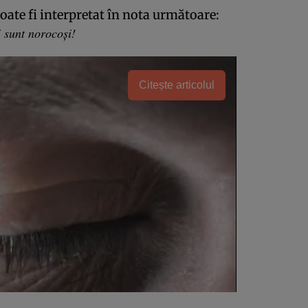
ate fi interpretat în nota următoare:
i sunt norocoși!
Citește articolul