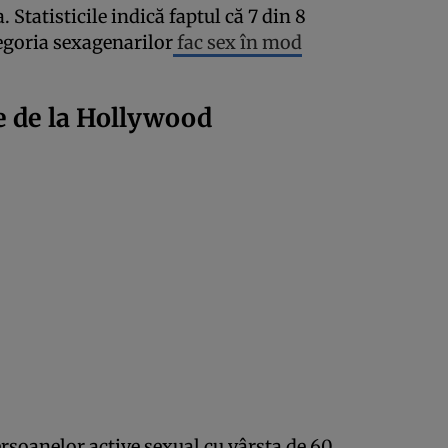
a. Statisticile indică faptul că 7 din 8
tegoria sexagenarilor
fac sex în mod
le de la Hollywood
rsoanelor active sexual cu vârsta de 60