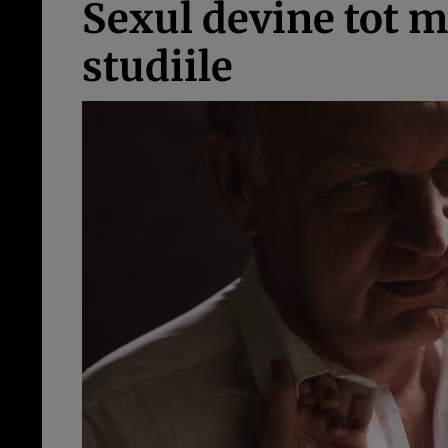
Sexul devine tot m
studiile