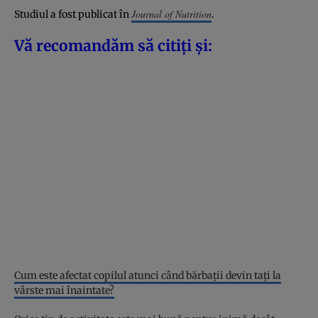
Journal of Nutrition
Studiul a fost publicat în
.
Vă recomandăm să citiți și:
Cum este afectat copilul atunci când bărbații devin tați la
vârste mai înaintate?