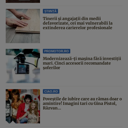
ȘTIINȚĂ
Tinerii și angajații din medii
defavorizate, cei mai vulnerabili la
extinderea carierelor profesionale
PROMOTOR.RO
Modernizează-ți mașina fără investiții
mari. Cinci accesorii recomandate
șoferilor
CIAO.RO
Poveştile de iubire care au rămas doar o
amintire! Imagini tari cu Gina Pistol,
Răzvan...