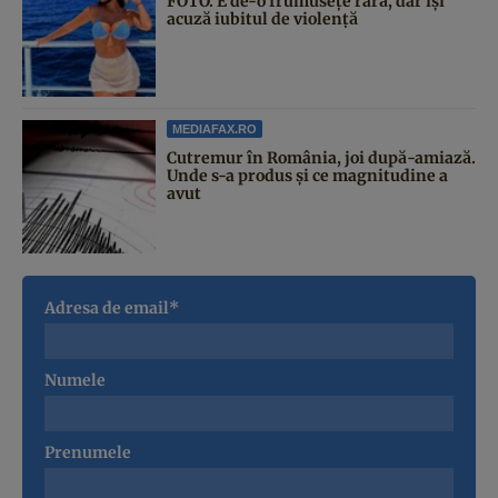
FOTO. E de-o frumusețe rară, dar își
acuză iubitul de violență
MEDIAFAX.RO
Cutremur în România, joi după-amiază.
Unde s-a produs și ce magnitudine a
avut
Adresa de email*
Numele
Prenumele