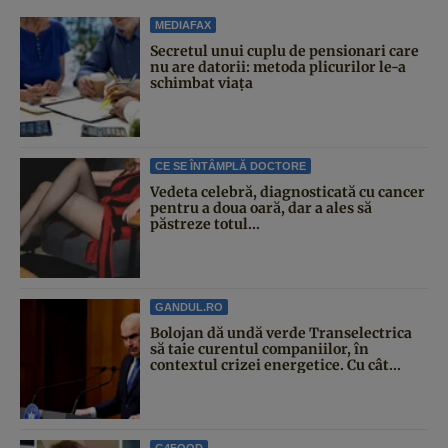
MEDIAFAX
Secretul unui cuplu de pensionari care
nu are datorii: metoda plicurilor le-a
schimbat viața
CE SE ÎNTÂMPLĂ DOCTORE
Vedeta celebră, diagnosticată cu cancer
pentru a doua oară, dar a ales să
păstreze totul...
GANDUL.RO
Bolojan dă undă verde Transelectrica
să taie curentul companiilor, în
contextul crizei energetice. Cu cât...
G4FOOD