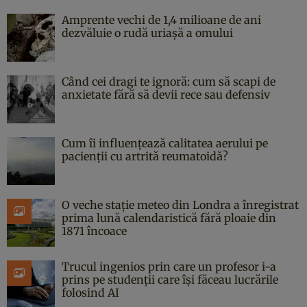
Amprente vechi de 1,4 milioane de ani
dezvăluie o rudă uriașă a omului
Când cei dragi te ignoră: cum să scapi de
anxietate fără să devii rece sau defensiv
Cum îi influențează calitatea aerului pe
pacienții cu artrită reumatoidă?
O veche stație meteo din Londra a înregistrat
prima lună calendaristică fără ploaie din
1871 încoace
Trucul ingenios prin care un profesor i-a
prins pe studenții care își făceau lucrările
folosind AI