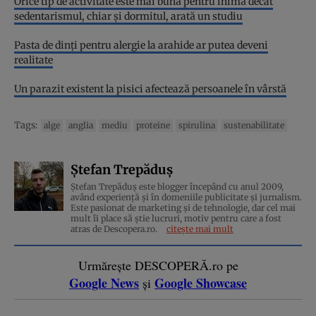
Orice tip de activitate este mai bună pentru inimă decât
sedentarismul, chiar și dormitul, arată un studiu
Pasta de dinți pentru alergie la arahide ar putea deveni
realitate
Un parazit existent la pisici afectează persoanele în vârstă
Tags:
alge
anglia
mediu
proteine
spirulina
sustenabilitate
Ștefan Trepăduș
Ștefan Trepăduș este blogger începând cu anul 2009,
având experiență și în domeniile publicitate și jurnalism.
Este pasionat de marketing și de tehnologie, dar cel mai
mult îi place să știe lucruri, motiv pentru care a fost
atras de Descopera.ro.
citește mai mult
Urmărește DESCOPERĂ.ro pe
Google News
Google Showcase
și