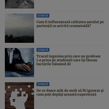
ȘTIINȚĂ
Cum îi influențează calitatea aerului pe
pacienții cu artrită reumatoidă?
ȘTIINȚĂ
Trucul ingenios prin care un profesor
i-a prins pe studenții care își făceau
lucrările folosind AI
ȘTIINȚĂ
De ce doare atât de mult să fii ignorat și
cum poți depăși această experiență