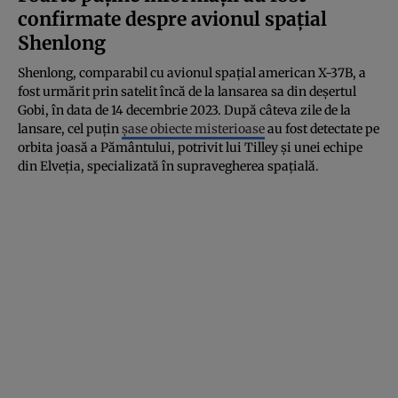
confirmate despre avionul spațial
Shenlong
Shenlong, comparabil cu avionul spațial american X-37B, a
fost urmărit prin satelit încă de la lansarea sa din deșertul
Gobi, în data de 14 decembrie 2023. După câteva zile de la
lansare, cel puțin
șase obiecte misterioase
au fost detectate pe
orbita joasă a Pământului, potrivit lui Tilley și unei echipe
din Elveția, specializată în supravegherea spațială.