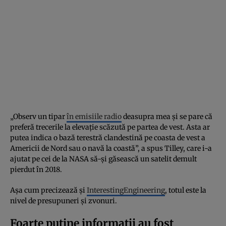
„Observ un tipar
în emisiile radio
deasupra mea și se pare că
preferă trecerile la elevație scăzută pe partea de vest. Asta ar
putea indica o bază terestră clandestină pe coasta de vest a
Americii de Nord sau o navă la coastă”, a spus Tilley, care i-a
ajutat pe cei de la NASA să-și găsească un satelit demult
pierdut în 2018.
Așa cum precizează și
InterestingEngineering
, totul este la
nivel de presupuneri și zvonuri.
Foarte puține informații au fost