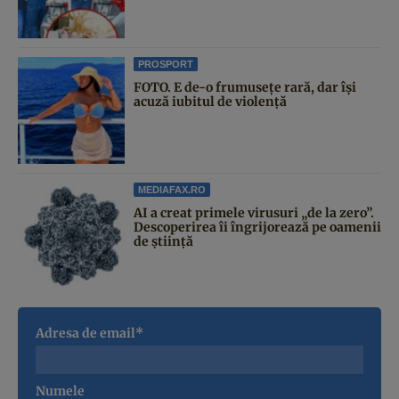
PROSPORT
FOTO. E de-o frumusețe rară, dar își
acuză iubitul de violență
MEDIAFAX.RO
AI a creat primele virusuri „de la zero”.
Descoperirea îi îngrijorează pe oamenii
de știință
Adresa de email*
Numele