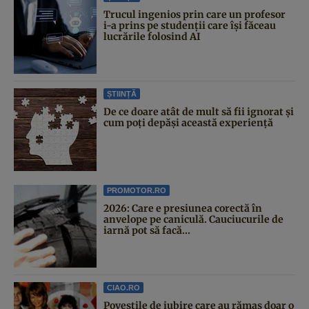
Trucul ingenios prin care un profesor
i-a prins pe studenții care își făceau
lucrările folosind AI
ȘTIINȚĂ
De ce doare atât de mult să fii ignorat și
cum poți depăși această experiență
PROMOTOR.RO
2026: Care e presiunea corectă în
anvelope pe caniculă. Cauciucurile de
iarnă pot să facă...
CIAO.RO
Poveştile de iubire care au rămas doar o