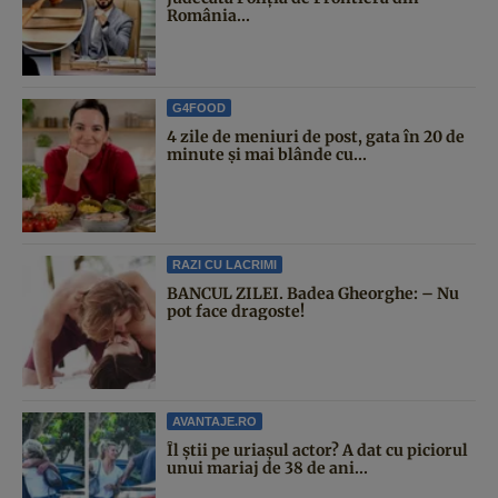
România...
G4FOOD
4 zile de meniuri de post, gata în 20 de
minute și mai blânde cu...
RAZI CU LACRIMI
BANCUL ZILEI. Badea Gheorghe: – Nu
pot face dragoste!
AVANTAJE.RO
Îl știi pe uriașul actor? A dat cu piciorul
unui mariaj de 38 de ani...