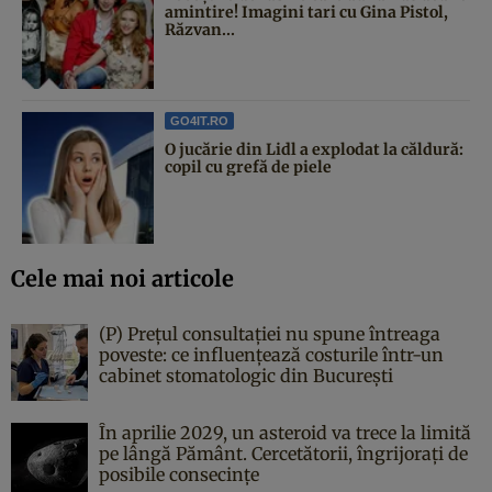
amintire! Imagini tari cu Gina Pistol,
Răzvan...
GO4IT.RO
O jucărie din Lidl a explodat la căldură:
copil cu grefă de piele
Cele mai noi articole
(P) Prețul consultației nu spune întreaga
poveste: ce influențează costurile într-un
cabinet stomatologic din București
În aprilie 2029, un asteroid va trece la limită
pe lângă Pământ. Cercetătorii, îngrijorați de
posibile consecințe