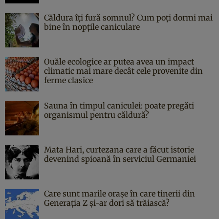
Căldura îți fură somnul? Cum poți dormi mai
bine în nopțile caniculare
Ouăle ecologice ar putea avea un impact
climatic mai mare decât cele provenite din
ferme clasice
Sauna în timpul caniculei: poate pregăti
organismul pentru căldură?
Mata Hari, curtezana care a făcut istorie
devenind spioană în serviciul Germaniei
Care sunt marile orașe în care tinerii din
Generația Z și-ar dori să trăiască?