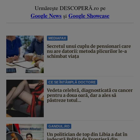
Urmărește DESCOPERĂ.ro pe
Google News
Google Showcase
și
MEDIAFAX
Secretul unui cuplu de pensionari care
nu are datorii: metoda plicurilor le-a
schimbat viața
CE SE ÎNTÂMPLĂ DOCTORE
Vedeta celebră, diagnosticată cu cancer
pentru a doua oară, dar a ales să
păstreze totul...
GANDUL.RO
Un politician de top din Libia a dat în
judecată Poliția de Frontieră din