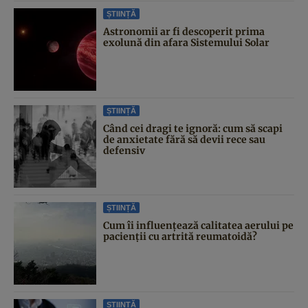
ȘTIINȚĂ
Astronomii ar fi descoperit prima
exolună din afara Sistemului Solar
ȘTIINȚĂ
Când cei dragi te ignoră: cum să scapi
de anxietate fără să devii rece sau
defensiv
ȘTIINȚĂ
Cum îi influențează calitatea aerului pe
pacienții cu artrită reumatoidă?
ȘTIINȚĂ