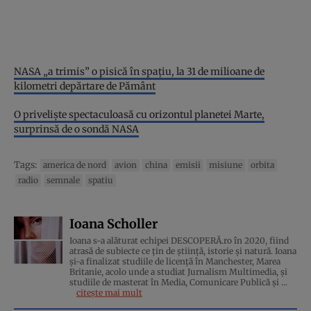
NASA „a trimis” o pisică în spațiu, la 31 de milioane de
kilometri depărtare de Pământ
O priveliște spectaculoasă cu orizontul planetei Marte,
surprinsă de o sondă NASA
Tags:
america de nord
avion
china
emisii
misiune
orbita
radio
semnale
spatiu
Ioana Scholler
Ioana s-a alăturat echipei DESCOPERĂ.ro în 2020, fiind
atrasă de subiecte ce țin de știință, istorie și natură. Ioana
și-a finalizat studiile de licență în Manchester, Marea
Britanie, acolo unde a studiat Jurnalism Multimedia, și
studiile de masterat în Media, Comunicare Publică și ...
citește mai mult