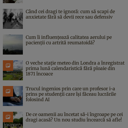
Când cei dragi te ignoră: cum să scapi de
anxietate fără să devii rece sau defensiv
Cum îi influențează calitatea aerului pe
pacienții cu artrită reumatoidă?
O veche stație meteo din Londra a înregistrat
prima lună calendaristică fără ploaie din
1871 încoace
Trucul ingenios prin care un profesor i-a
prins pe studenții care își făceau lucrările
folosind AI
De ce oamenii au încetat să-i îngroape pe cei
dragi acasă? Un nou studiu încearcă să afle!