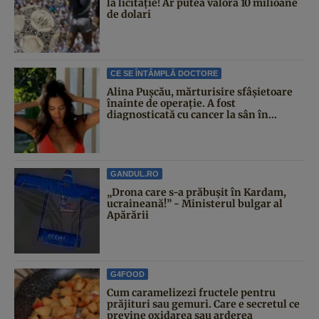
la licitație! Ar putea valora 10 milioane
de dolari
CE SE ÎNTÂMPLĂ DOCTORE
Alina Pușcău, mărturisire sfâșietoare
înainte de operație. A fost
diagnosticată cu cancer la sân în...
GANDUL.RO
„Drona care s-a prăbușit în Kardam,
ucraineană!” - Ministerul bulgar al
Apărării
G4FOOD
Cum caramelizezi fructele pentru
prăjituri sau gemuri. Care e secretul ce
previne oxidarea sau arderea