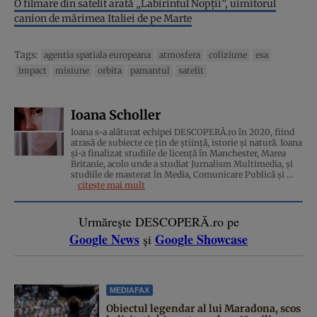
O filmare din satelit arată „Labirintul Nopții”, uimitorul
canion de mărimea Italiei de pe Marte
Tags:
agentia spatiala europeana
atmosfera
coliziune
esa
impact
misiune
orbita
pamantul
satelit
Ioana Scholler
Ioana s-a alăturat echipei DESCOPERĂ.ro în 2020, fiind
atrasă de subiecte ce țin de știință, istorie și natură. Ioana
și-a finalizat studiile de licență în Manchester, Marea
Britanie, acolo unde a studiat Jurnalism Multimedia, și
studiile de masterat în Media, Comunicare Publică și ...
citește mai mult
Urmărește DESCOPERĂ.ro pe
Google News
Google Showcase
și
MEDIAFAX
Obiectul legendar al lui Maradona, scos