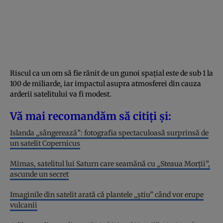
Riscul ca un om să fie rănit de un gunoi spațial este de sub 1 la
100 de miliarde, iar impactul asupra atmosferei din cauza
arderii satelitului va fi modest.
Vă mai recomandăm să citiți și:
Islanda „sângerează”: fotografia spectaculoasă surprinsă de
un satelit Copernicus
Mimas, satelitul lui Saturn care seamănă cu „Steaua Morții”,
ascunde un secret
Imaginile din satelit arată că plantele „știu” când vor erupe
vulcanii