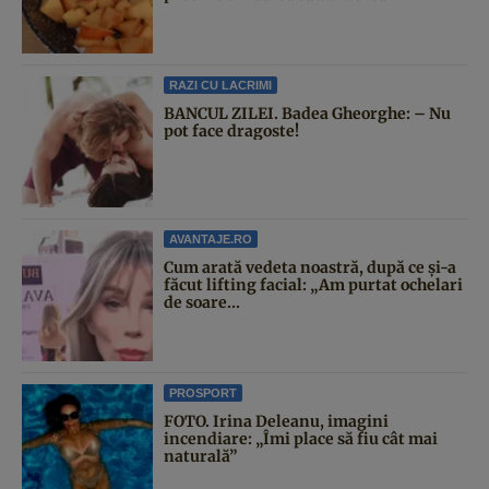
RAZI CU LACRIMI
BANCUL ZILEI. Badea Gheorghe: – Nu
pot face dragoste!
AVANTAJE.RO
Cum arată vedeta noastră, după ce și-a
făcut lifting facial: „Am purtat ochelari
de soare...
PROSPORT
FOTO. Irina Deleanu, imagini
incendiare: „Îmi place să fiu cât mai
naturală”