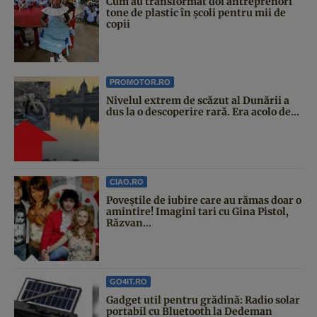
Cum au transformat doi antreprenori
tone de plastic în școli pentru mii de
copii
PROMOTOR.RO
Nivelul extrem de scăzut al Dunării a
dus la o descoperire rară. Era acolo de...
CIAO.RO
Poveştile de iubire care au rămas doar o
amintire! Imagini tari cu Gina Pistol,
Răzvan...
GO4IT.RO
Gadget util pentru grădină: Radio solar
portabil cu Bluetooth la Dedeman