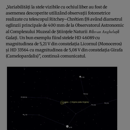
„Variabilități la stele vizibile cu ochiul liber au fost de
asemenea descoperite utilizând observații fotometrice
realizate cu telescopul Ritchey–Chrétien f/8 având diametrul
oglinzii principale de 400 mm de la Observatorul Astronomic
Răsvan Angheluță
al Complexului Muzeal de Științele Naturii
Galați. Un bun exemplu fiind stelele HD 46089 cu
magnitudinea de 5,21 V din constelația Licornul (Monoceros)
și HD 33564 cu magnitudinea de 5,08 V din constelația Girafa
(Camelopardalis)”, continuă comunicatul.