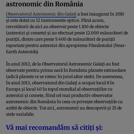
astronomic din România
Observatorul Astronomic din Galați
a fost inaugurat în 2010
și este dotat cu 12 instrumente optice. Până acum,
cercetătorii de aici au observat peste 1.100 de obiecte
(asteroizi și comete) și au efectuat peste 12.000 măsurători de
poziții, dintre care peste 5.400 de măsurători de poziții
raportate pentru asteroizi din apropierea Pământului (Near-
Earth Asteroids).
În anul 2012, de la Observatorul Astronomic Galați au fost
observate pentru prima oară în România planete extrasolare
(adică planete ce se rotesc în jurul altor stele). De asemenea,
în anul 2013, observatorul din Galați a ocupat locul 8 în
Europa și locul 40 în topul mondial al observațiilor cu
asteroizi și comete, fiind cel mai productiv observator
astronomic din România în ceea ce privește observațiile cu
astfel de obiecte. Tot aici, astronomii au descoperit și 25 de
stele variabile.
Vă mai recomandăm să citiți și: