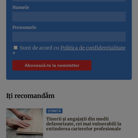
Numele
Prenumele
Sunt de acord cu
Politica de confidentialitate
*
Iți recomandăm
ȘTIINȚĂ
Tinerii și angajații din medii
defavorizate, cei mai vulnerabili la
extinderea carierelor profesionale