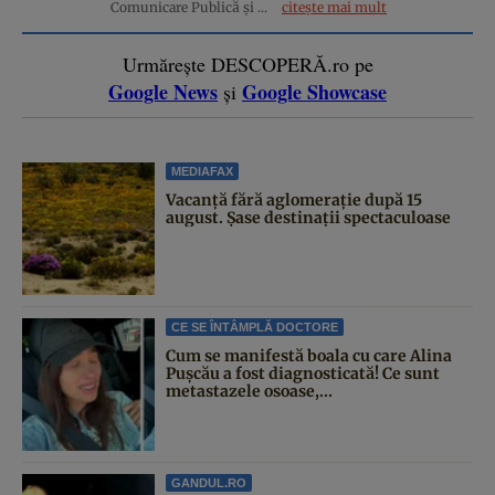
Comunicare Publică și ...
citește mai mult
Urmărește DESCOPERĂ.ro pe
Google News
Google Showcase
și
MEDIAFAX
Vacanță fără aglomerație după 15
august. Șase destinații spectaculoase
CE SE ÎNTÂMPLĂ DOCTORE
Cum se manifestă boala cu care Alina
Pușcău a fost diagnosticată! Ce sunt
metastazele osoase,...
GANDUL.RO