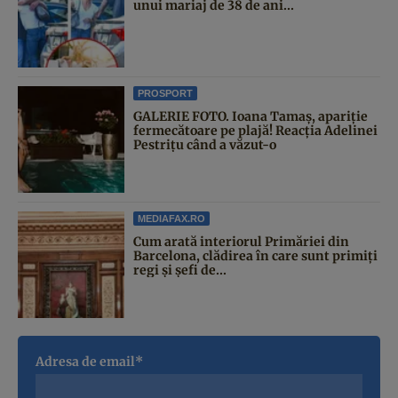
unui mariaj de 38 de ani...
PROSPORT
GALERIE FOTO. Ioana Tamaş, apariție
fermecătoare pe plajă! Reacția Adelinei
Pestrițu când a văzut-o
MEDIAFAX.RO
Cum arată interiorul Primăriei din
Barcelona, clădirea în care sunt primiți
regi și șefi de...
Adresa de email*