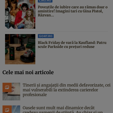
CIAO.RO
Poveştile de iubire care au rămas doar o
amintire! Imagini tari cu Gina Pistol,
Răzvan...
GO4IT.RO
Black Friday de vară la Kaufland: Patru
scule Parkside cu prețuri reduse
Cele mai noi articole
Tinerii și angajații din medii defavorizate, cei
mai vulnerabili la extinderea carierelor
profesionale
Oasele sunt mult mai dinamice decât
credeau oamenii de știință. Au chiar și un