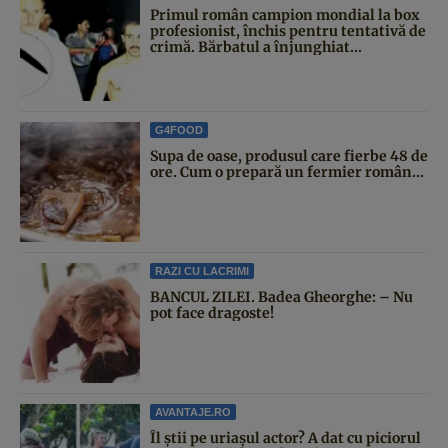
Primul român campion mondial la box
profesionist, închis pentru tentativă de
crimă. Bărbatul a înjunghiat...
G4FOOD
Supa de oase, produsul care fierbe 48 de
ore. Cum o prepară un fermier român...
RAZI CU LACRIMI
BANCUL ZILEI. Badea Gheorghe: – Nu
pot face dragoste!
AVANTAJE.RO
Îl știi pe uriașul actor? A dat cu piciorul