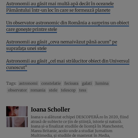
Astronomii au găsit mai multă apă decât în oceanele
Pământului într-un loc în care se formează planete
Un observator astronomic din România a surprins un obiect
care gonește printre stele
Astronomii au găsit „ceva nemaivăzut până acum” pe
suprafața unei stele
Astronomii au găsit „cel mai strălucitor obiect din Universul
cunoscut”
Tags:
astronomi
constelatie
fecioara
galati
lumina
observator
romania
stele
telescop
tess
Ioana Scholler
Ioana s-a alăturat echipei DESCOPERĂ.ro în 2020, fiind
atrasă de subiecte ce țin de știință, istorie și natură.
Ioana și-a finalizat studiile de licență în Manchester,
Marea Britanie, acolo unde a studiat Jurnalism
Multimedia, și studiile de masterat în Media,