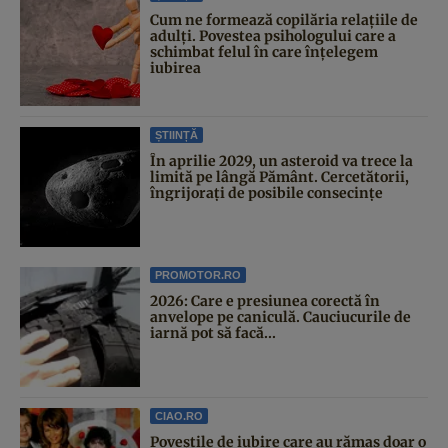
Cum ne formează copilăria relațiile de
adulți. Povestea psihologului care a
schimbat felul în care înțelegem
iubirea
ȘTIINȚĂ
În aprilie 2029, un asteroid va trece la
limită pe lângă Pământ. Cercetătorii,
îngrijorați de posibile consecințe
PROMOTOR.RO
2026: Care e presiunea corectă în
anvelope pe caniculă. Cauciucurile de
iarnă pot să facă...
CIAO.RO
Poveştile de iubire care au rămas doar o