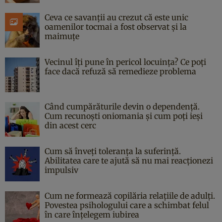
Ceva ce savanții au crezut că este unic
oamenilor tocmai a fost observat și la
maimuțe
Vecinul îți pune în pericol locuința? Ce poți
face dacă refuză să remedieze problema
Când cumpărăturile devin o dependență.
Cum recunoști oniomania și cum poți ieși
din acest cerc
Cum să înveți toleranța la suferință.
Abilitatea care te ajută să nu mai reacționezi
impulsiv
Cum ne formează copilăria relațiile de adulți.
Povestea psihologului care a schimbat felul
în care înțelegem iubirea