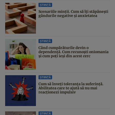
ȘTIINȚĂ
Scenariile minții. Cum să îți stăpânești
gândurile negative și anxietatea
ȘTIINȚĂ
Când cumpărăturile devin o
dependență. Cum recunoști oniomania
și cum poți ieși din acest cerc
ȘTIINȚĂ
Cum să înveți toleranța la suferință.
Abilitatea care te ajută să nu mai
reacționezi impulsiv
ȘTIINȚĂ