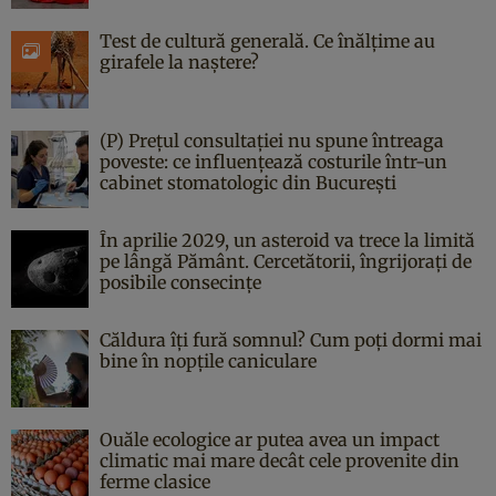
Test de cultură generală. Ce înălțime au
girafele la naștere?
(P) Prețul consultației nu spune întreaga
poveste: ce influențează costurile într-un
cabinet stomatologic din București
În aprilie 2029, un asteroid va trece la limită
pe lângă Pământ. Cercetătorii, îngrijorați de
posibile consecințe
Căldura îți fură somnul? Cum poți dormi mai
bine în nopțile caniculare
Ouăle ecologice ar putea avea un impact
climatic mai mare decât cele provenite din
ferme clasice