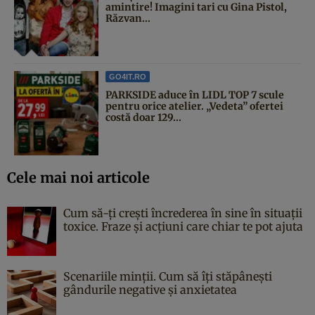
amintire! Imagini tari cu Gina Pistol,
Răzvan...
GO4IT.RO
PARKSIDE aduce în LIDL TOP 7 scule
pentru orice atelier. „Vedeta” ofertei
costă doar 129...
Cele mai noi articole
Cum să-ți crești încrederea în sine în situații
toxice. Fraze și acțiuni care chiar te pot ajuta
Scenariile minții. Cum să îți stăpânești
gândurile negative și anxietatea