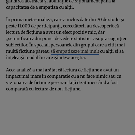
gândirea abstractă și abilitățile de raționament până la
capacitatea de a empatiza cu alții.
În prima meta-analiză, care a inclus date din 70 de studii și
peste 11.000 de participanți, cercetătorii au descoperit că
lectura de ficțiune a avut un efect pozitiv mic, dar
„semnificativ din punct de vedere statistic” asupra cogniției
subiecților. În special, persoanele din grupul care a citit mai
multă ficțiune păreau
să empatizeze mai mult
cu alții și să
înțeleagă modul în care gândesc aceștia.
Acea analiză a mai arătat că lectura de ficțiune a avut un
impact mai mare în comparație cu a nu face nimic sau cu
vizionarea de ficțiune pe ecran față de atunci când a fost
comparată cu lectura de non-ficțiune.