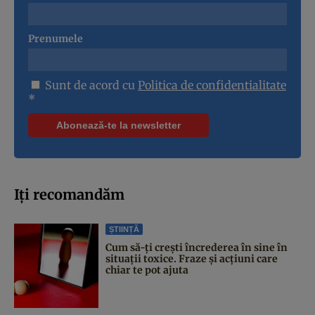
Prenumele
Sunt de acord cu
Politica de confidentialitate
*
Iți recomandăm
ȘTIINȚĂ
Cum să-ți crești încrederea în sine în
situații toxice. Fraze și acțiuni care
chiar te pot ajuta