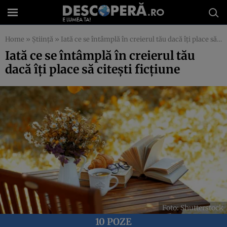
Home
»
Știință
»
Iată ce se întâmplă în creierul tău dacă îți place să citești ficțiune
Iată ce se întâmplă în creierul tău
dacă îți place să citești ficțiune
Foto: Shutterstock
10 POZE