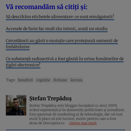
Vă recomandăm să citiți și:
Să descifrăm etichetele alimentare: ce sunt emulgatorii?
Accesele de furie fac mult rău inimii, arată un studiu
Cercetătorii au găsit o mutație care protejează oamenii de
îmbătrânire
Ce substanță radioactivă a fost găsită în urina fumătorilor de
țigări electronice?
Tags:
beneficii
cognitie
fictiune
lectura
Ștefan Trepăduș
Ștefan Trepăduș este blogger începând cu anul 2009,
având experiență și în domeniile publicitate și jurnalism.
Este pasionat de marketing și de tehnologie, dar cel mai
mult îi place să știe lucruri, motiv pentru care a fost
atras de Descopera.ro.
citește mai mult