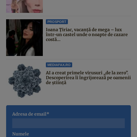
PROSPORT
Ioana Țiriac, vacanță de mega – lux
într-un castel unde o noapte de cazare
costă...
MEDIAFAX.RO
AI a creat primele virusuri „de la zero”.
Descoperirea îi îngrijorează pe oamenii
de știință
Adresa de email*
Numele