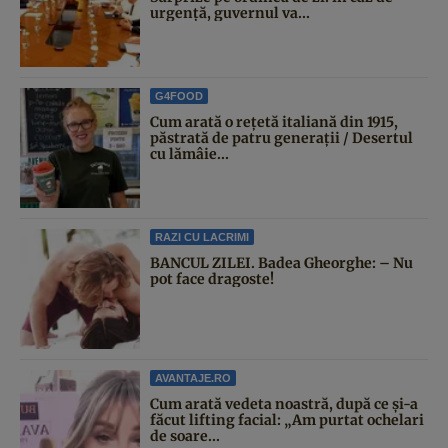
urgență, guvernul va...
G4FOOD
Cum arată o rețetă italiană din 1915,
păstrată de patru generații / Desertul
cu lămâie...
RAZI CU LACRIMI
BANCUL ZILEI. Badea Gheorghe: – Nu
pot face dragoste!
AVANTAJE.RO
Cum arată vedeta noastră, după ce și-a
făcut lifting facial: „Am purtat ochelari
de soare...