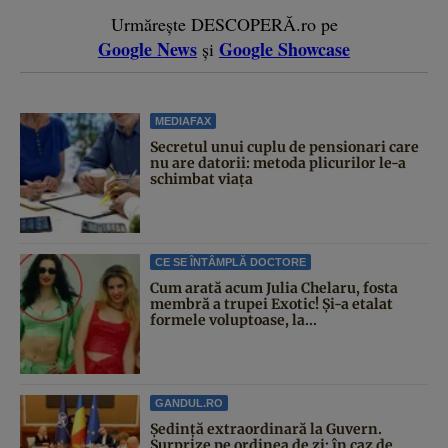
Urmărește DESCOPERĂ.ro pe
Google News
Google Showcase
și
MEDIAFAX
Secretul unui cuplu de pensionari care
nu are datorii: metoda plicurilor le-a
schimbat viața
CE SE ÎNTÂMPLĂ DOCTORE
Cum arată acum Julia Chelaru, fosta
membră a trupei Exotic! Și-a etalat
formele voluptoase, la...
GANDUL.RO
Şedinţă extraordinară la Guvern.
Surprize pe ordinea de zi: în caz de