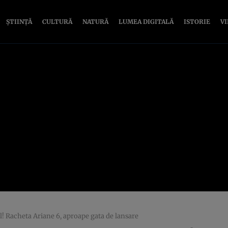
ȘTIINȚĂ
CULTURĂ
NATURĂ
LUMEA DIGITALĂ
ISTORIE
V
al! Racheta Ariane 6, aproape gata de lansare