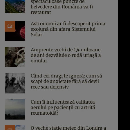
spectaculoase puncte de
belvedere din România va fi
restaurat
Astronomii ar fi descoperit prima
exolună din afara Sistemului
Solar
Amprente vechi de 1,4 milioane
de ani dezvăluie o rudă uriașă a
omului
Când cei dragi te ignoră: cum să
scapi de anxietate fără să devii
rece sau defensiv
Cum îi influențează calitatea
aerului pe pacienții cu artrită
reumatoidă?
O veche stație meteo din Londra a