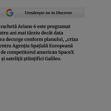
Urmărește-ne in Discover
rachetă Ariane 6 este programat
patru ani mai târziu decât data
l va decurge conform planului, „criza
 pentru Agenția Spațială Europeană
mp de competitorul american SpaceX
i sateliții științifici Galileo.