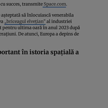
 cu succes, transmite
Space.com
.
 așteptată să înlocuiască venerabila
va
„briceagul elvețian”
al industriei
at pentru ultima oară în anul 2023 după
perațiuni. De atunci, Europa a depins de
tant în istoria spațială a