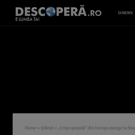
D:NEWS
Home
»
Știință
»
„Criza spațială” din Europa ajunge la fin