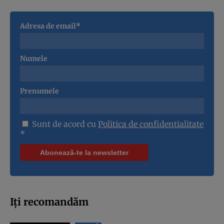
Adresa de email*
Numele
Prenumele
Sunt de acord cu
Politica de confidentialitate
*
Iți recomandăm