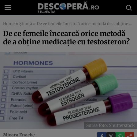
Home
»
Știință
»
De ce femeile încearcă orice metodă de a obține medicație cu testosteron?
De ce femeile încearcă orice metodă
de a obține medicație cu testosteron?
Sursa foto: Shutterstock
Mioara Enache