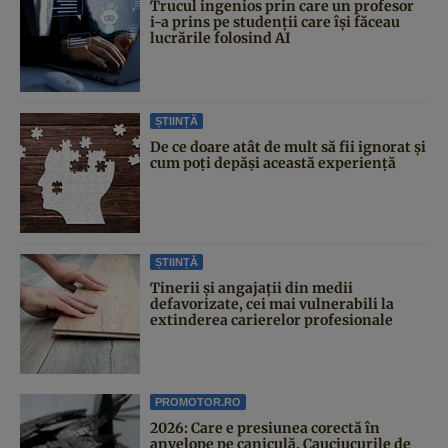
Trucul ingenios prin care un profesor
i-a prins pe studenții care își făceau
lucrările folosind AI
ȘTIINȚĂ
De ce doare atât de mult să fii ignorat și
cum poți depăși această experiență
ȘTIINȚĂ
Tinerii și angajații din medii
defavorizate, cei mai vulnerabili la
extinderea carierelor profesionale
PROMOTOR.RO
2026: Care e presiunea corectă în
anvelope pe caniculă. Cauciucurile de