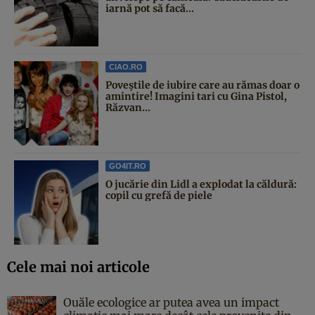
iarnă pot să facă...
CIAO.RO
Poveştile de iubire care au rămas doar o
amintire! Imagini tari cu Gina Pistol,
Răzvan...
GO4IT.RO
O jucărie din Lidl a explodat la căldură:
copil cu grefă de piele
Cele mai noi articole
Ouăle ecologice ar putea avea un impact