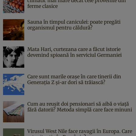
climatic mai mare decât cele provenite din
ferme clasice
Sauna în timpul caniculei: poate pregăti
organismul pentru căldură?
Mata Hari, curtezana care a făcut istorie
devenind spioană în serviciul Germaniei
Care sunt marile orașe în care tinerii din
Generația Z și-ar dori să trăiască?
Cum au reușit doi pensionari să aibă o viață
fără datorii? Metoda simplă care face minuni
Virusul West Nile face ravagii în Europa. Care