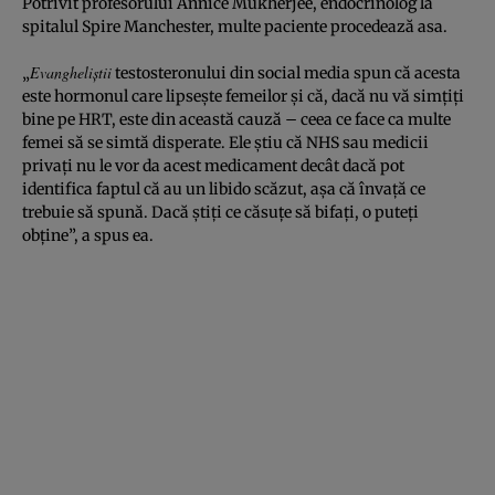
Potrivit profesorului Annice Mukherjee, endocrinolog la
spitalul Spire Manchester, multe paciente procedează asa.
Evangheli
știi
„
testosteronului din social media spun că acesta
este hormonul care lipsește femeilor și că, dacă nu vă simțiți
bine pe HRT, este din această cauză – ceea ce face ca multe
femei să se simtă disperate. Ele știu că NHS sau medicii
privați nu le vor da acest medicament decât dacă pot
identifica faptul că au un libido scăzut, așa că învață ce
trebuie să spună. Dacă știți ce căsuțe să bifați, o puteți
obține”, a spus ea.