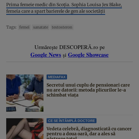
Prima femeie medic din Scoția. Sophia Louisa Jex Blake,
femeia care a spart barierele de gen ale societății
Tags:
femei
sanatate
testosteron
Urmărește DESCOPERĂ.ro pe
Google News
Google Showcase
și
MEDIAFAX
Secretul unui cuplu de pensionari care
nu are datorii: metoda plicurilor le-a
schimbat viața
CE SE ÎNTÂMPLĂ DOCTORE
Vedeta celebră, diagnosticată cu cancer
pentru a doua oară, dar a ales să
păstreze totul...