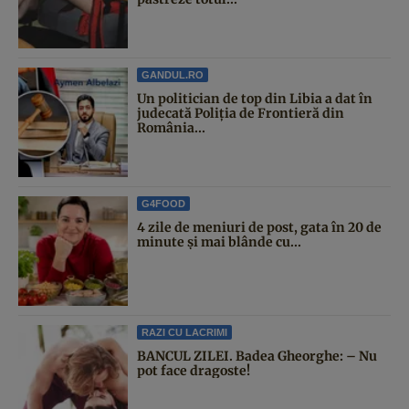
GANDUL.RO
Un politician de top din Libia a dat în
judecată Poliția de Frontieră din
România...
G4FOOD
4 zile de meniuri de post, gata în 20 de
minute și mai blânde cu...
RAZI CU LACRIMI
BANCUL ZILEI. Badea Gheorghe: – Nu
pot face dragoste!