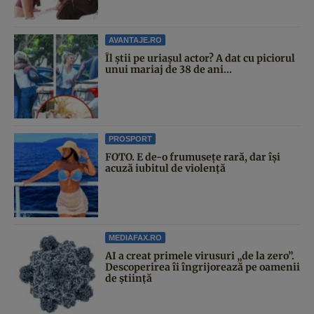
AVANTAJE.RO
Îl știi pe uriașul actor? A dat cu piciorul
unui mariaj de 38 de ani...
PROSPORT
FOTO. E de-o frumusețe rară, dar își
acuză iubitul de violență
MEDIAFAX.RO
AI a creat primele virusuri „de la zero”.
Descoperirea îi îngrijorează pe oamenii
de știință