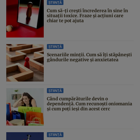
ȘTIINȚĂ
Cum să-ți crești încrederea în sine în
situații toxice. Fraze și acțiuni care
chiar te pot ajuta
ȘTIINȚĂ
Scenariile minții. Cum să îți stăpânești
gândurile negative și anxietatea
ȘTIINȚĂ
Când cumpărăturile devin o
dependență. Cum recunoști oniomania
și cum poți ieși din acest cerc
ȘTIINȚĂ