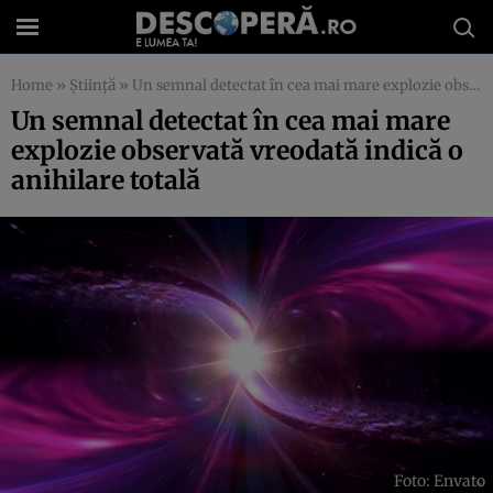
Home
»
Știință
»
Un semnal detectat în cea mai mare explozie observată vreodată indică o anihilare totală
Un semnal detectat în cea mai mare
explozie observată vreodată indică o
anihilare totală
Foto: Envato