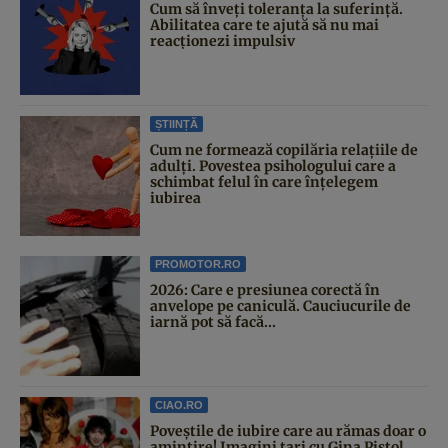
Cum să înveți toleranța la suferință.
Abilitatea care te ajută să nu mai
reacționezi impulsiv
ȘTIINȚĂ
Cum ne formează copilăria relațiile de
adulți. Povestea psihologului care a
schimbat felul în care înțelegem
iubirea
PROMOTOR.RO
2026: Care e presiunea corectă în
anvelope pe caniculă. Cauciucurile de
iarnă pot să facă...
CIAO.RO
Poveştile de iubire care au rămas doar o
amintire! Imagini tari cu Gina Pistol,