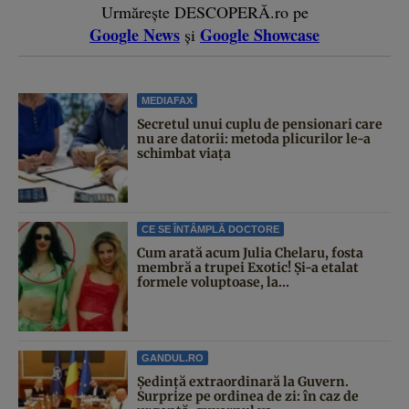
Urmărește DESCOPERĂ.ro pe
Google News
Google Showcase
și
MEDIAFAX
Secretul unui cuplu de pensionari care
nu are datorii: metoda plicurilor le-a
schimbat viața
CE SE ÎNTÂMPLĂ DOCTORE
Cum arată acum Julia Chelaru, fosta
membră a trupei Exotic! Și-a etalat
formele voluptoase, la...
GANDUL.RO
Şedinţă extraordinară la Guvern.
Surprize pe ordinea de zi: în caz de