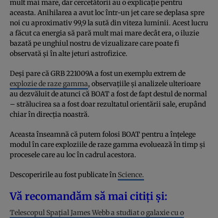
mult mai mare, dar cercetătorii au o explicație pentru
aceasta. Anihilarea a avut loc într-un jet care se deplasa spre
noi cu aproximativ 99,9 la sută din viteza luminii. Acest lucru
a făcut ca energia să pară mult mai mare decât era, o iluzie
bazată pe unghiul nostru de vizualizare care poate fi
observată și în alte jeturi astrofizice.
Deși pare că GRB 221009A a fost un exemplu extrem de
explozie de raze gamma
, observațiile și analizele ulterioare
au dezvăluit de atunci că BOAT a fost de fapt destul de normal
– strălucirea sa a fost doar rezultatul orientării sale, erupând
chiar în direcția noastră.
Aceasta înseamnă că putem folosi BOAT pentru a înțelege
modul în care exploziile de raze gamma evoluează în timp și
procesele care au loc în cadrul acestora.
Descoperirile au fost publicate în
Science.
Vă recomandăm să mai citiți și:
Telescopul Spațial James Webb a studiat o galaxie cu o