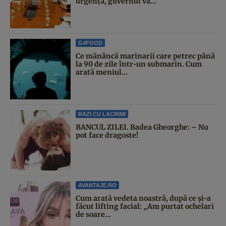
urgență, guvernul va...
G4FOOD
Ce mănâncă marinarii care petrec până
la 90 de zile într-un submarin. Cum
arată meniul...
RAZI CU LACRIMI
BANCUL ZILEI. Badea Gheorghe: – Nu
pot face dragoste!
AVANTAJE.RO
Cum arată vedeta noastră, după ce și-a
făcut lifting facial: „Am purtat ochelari
de soare...