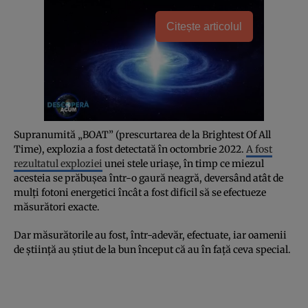
Citește articolul
Supranumită „BOAT” (prescurtarea de la Brightest Of All
Time), explozia a fost detectată în octombrie 2022.
A fost
rezultatul exploziei
unei stele uriașe, în timp ce miezul
acesteia se prăbușea într-o gaură neagră, deversând atât de
mulți fotoni energetici încât a fost dificil să se efectueze
măsurători exacte.
Dar măsurătorile au fost, într-adevăr, efectuate, iar oamenii
de știință au știut de la bun început că au în față ceva special.