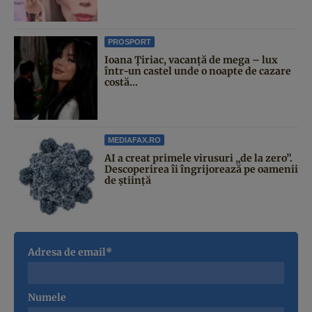
PROSPORT
Ioana Țiriac, vacanță de mega – lux
într-un castel unde o noapte de cazare
costă...
MEDIAFAX.RO
AI a creat primele virusuri „de la zero”.
Descoperirea îi îngrijorează pe oamenii
de știință
Adresa de email*
Numele