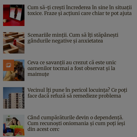
Cum să-ți crești încrederea în sine în situații
toxice. Fraze și acțiuni care chiar te pot ajuta
Scenariile minții. Cum să îți stăpânești
gândurile negative și anxietatea
Ceva ce savanții au crezut că este unic
oamenilor tocmai a fost observat și la
maimuțe
Vecinul îți pune în pericol locuința? Ce poți
face dacă refuză să remedieze problema
Când cumpărăturile devin o dependență.
Cum recunoști oniomania și cum poți ieși
din acest cerc