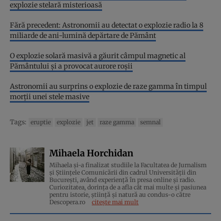
explozie stelară misterioasă
Fără precedent: Astronomii au detectat o explozie radio la 8
miliarde de ani-lumină depărtare de Pământ
O explozie solară masivă a găurit câmpul magnetic al
Pământului și a provocat aurore roșii
Astronomii au surprins o explozie de raze gamma în timpul
morții unei stele masive
Tags:
eruptie
explozie
jet
raze gamma
semnal
Mihaela Horchidan
Mihaela și-a finalizat studiile la Facultatea de Jurnalism
și Științele Comunicării din cadrul Universității din
București, având experiență în presa online și radio.
Curiozitatea, dorința de a afla cât mai multe și pasiunea
pentru istorie, ştiinţă şi natură au condus-o către
Descopera.ro
citește mai mult