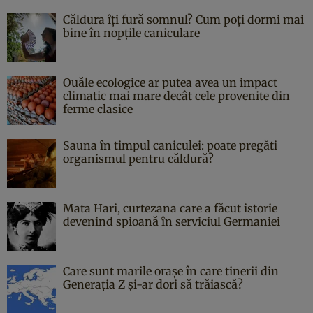
Căldura îți fură somnul? Cum poți dormi mai
bine în nopțile caniculare
Ouăle ecologice ar putea avea un impact
climatic mai mare decât cele provenite din
ferme clasice
Sauna în timpul caniculei: poate pregăti
organismul pentru căldură?
Mata Hari, curtezana care a făcut istorie
devenind spioană în serviciul Germaniei
Care sunt marile orașe în care tinerii din
Generația Z și-ar dori să trăiască?