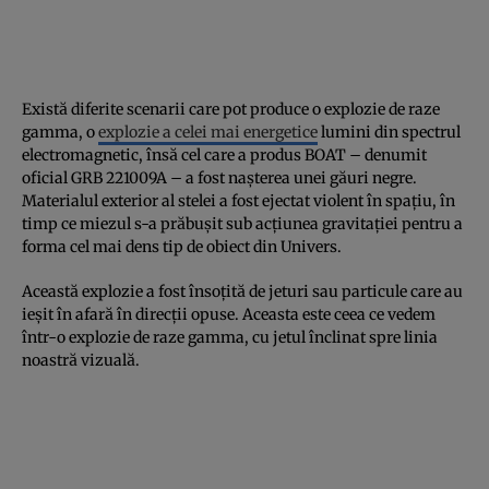
Există diferite scenarii care pot produce o explozie de raze
gamma, o
explozie a celei mai energetice
lumini din spectrul
electromagnetic, însă cel care a produs BOAT – denumit
oficial GRB 221009A – a fost nașterea unei găuri negre.
Materialul exterior al stelei a fost ejectat violent în spațiu, în
timp ce miezul s-a prăbușit sub acțiunea gravitației pentru a
forma cel mai dens tip de obiect din Univers.
Această explozie a fost însoțită de jeturi sau particule care au
ieșit în afară în direcții opuse. Aceasta este ceea ce vedem
într-o explozie de raze gamma, cu jetul înclinat spre linia
noastră vizuală.