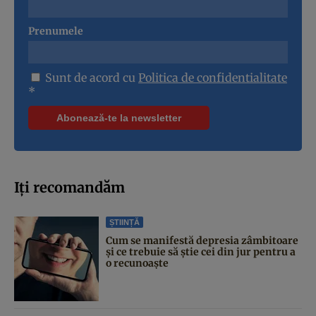
Prenumele
Sunt de acord cu
Politica de confidentialitate
*
Iți recomandăm
ȘTIINȚĂ
Cum se manifestă depresia zâmbitoare
și ce trebuie să știe cei din jur pentru a
o recunoaște