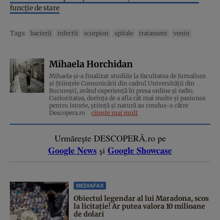
funcție de stare
Tags:
bacterii
infectii
scorpion
spitale
tratament
venin
Mihaela Horchidan
Mihaela și-a finalizat studiile la Facultatea de Jurnalism
și Științele Comunicării din cadrul Universității din
București, având experiență în presa online și radio.
Curiozitatea, dorința de a afla cât mai multe și pasiunea
pentru istorie, ştiinţă şi natură au condus-o către
Descopera.ro
citește mai mult
Urmărește DESCOPERĂ.ro pe
Google News
Google Showcase
și
MEDIAFAX
Obiectul legendar al lui Maradona, scos
la licitație! Ar putea valora 10 milioane
de dolari