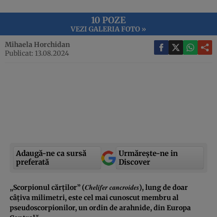
10 POZE
VEZI GALERIA FOTO »
Mihaela Horchidan
Publicat: 13.08.2024
Adaugă-ne ca sursă
Urmărește-ne in
preferată
Discover
Chelifer cancroides
„Scorpionul cărților” (
), lung de doar
câțiva milimetri, este cel mai cunoscut membru al
pseudoscorpionilor, un ordin de arahnide, din Europa