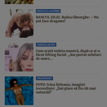
RAZI CU LACRIMI
BANCUL ZILEI. Badea Gheorghe: – Nu
pot face dragoste!
AVANTAJE.RO
Cum arată vedeta noastră, după ce și-a
făcut lifting facial: „Am purtat ochelari
de soare...
PROSPORT
FOTO. Irina Deleanu, imagini
incendiare: „Îmi place să fiu cât mai
naturală”