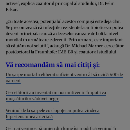
active”, explică coautorul principal al studiului, Dr. Pelin
Erkoc.
„Cu toate acestea, potențialul acestor compuși este deja clar.
Se preconizează că infecțiile rezistente la antibiotice ar putea
deveni principala cauză a deceselor cauzate de boli la nivel
mondial în următoarele decenii. Prin urmare, este important
să căutăm noi soluții”, adaugă Dr. Michael Marner, cercetător
postdoctoral la Fraunhofer IME-BR și coautor al studiului.
Vă recomandăm să mai citiți și:
Un șarpe mortal a eliberat suficient venin cât să ucidă 400 de
oameni
Cercetătorii au inventat un nou antivenin împotriva
mușcăturilor văduvei negre
Veninul de la șarpele cu clopoței ar putea vindeca
hipertensiunea arterială
Cel mai veninos păianjen din lume își modifică veninul în