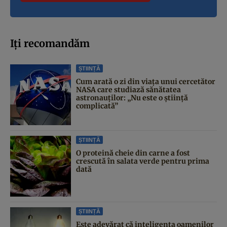
Iți recomandăm
ȘTIINȚĂ
Cum arată o zi din viața unui cercetător
NASA care studiază sănătatea
astronauților: „Nu este o știință
complicată”
ȘTIINȚĂ
O proteină cheie din carne a fost
crescută în salata verde pentru prima
dată
ȘTIINȚĂ
Este adevărat că inteligența oamenilor