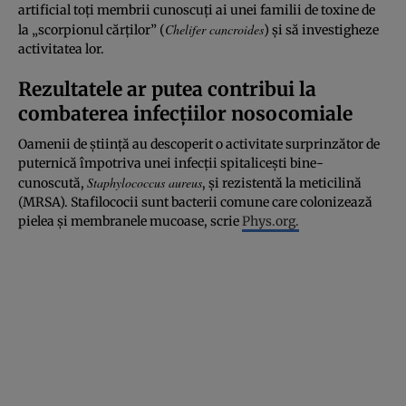
artificial toți membrii cunoscuți ai unei familii de toxine de
Chelifer cancroides
la „scorpionul cărților” (
) și să investigheze
activitatea lor.
Rezultatele ar putea contribui la
combaterea infecțiilor nosocomiale
Oamenii de știință au descoperit o activitate surprinzător de
puternică împotriva unei infecții spitalicești bine-
Staphylococcus aureus
cunoscută,
, și rezistentă la meticilină
(MRSA). Stafilococii sunt bacterii comune care colonizează
pielea și membranele mucoase, scrie
Phys.org.