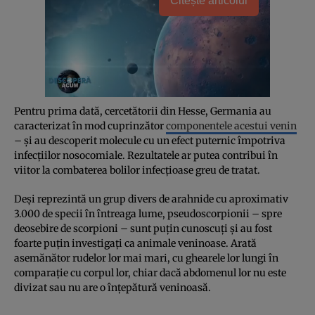
Citește articolul
Pentru prima dată, cercetătorii din Hesse, Germania au
caracterizat în mod cuprinzător
componentele acestui venin
– și au descoperit molecule cu un efect puternic împotriva
infecțiilor nosocomiale. Rezultatele ar putea contribui în
viitor la combaterea bolilor infecțioase greu de tratat.
Deși reprezintă un grup divers de arahnide cu aproximativ
3.000 de specii în întreaga lume, pseudoscorpionii – spre
deosebire de scorpioni – sunt puțin cunoscuți și au fost
foarte puțin investigați ca animale veninoase. Arată
asemănător rudelor lor mai mari, cu ghearele lor lungi în
comparație cu corpul lor, chiar dacă abdomenul lor nu este
divizat sau nu are o înțepătură veninoasă.