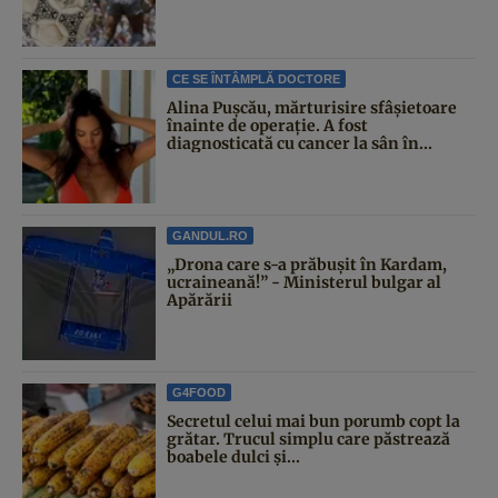
CE SE ÎNTÂMPLĂ DOCTORE
Alina Pușcău, mărturisire sfâșietoare
înainte de operație. A fost
diagnosticată cu cancer la sân în...
GANDUL.RO
„Drona care s-a prăbușit în Kardam,
ucraineană!” - Ministerul bulgar al
Apărării
G4FOOD
Secretul celui mai bun porumb copt la
grătar. Trucul simplu care păstrează
boabele dulci și...