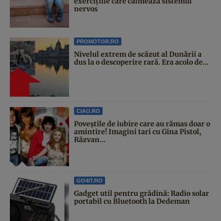
exercițiile care calmează sistemul
nervos
PROMOTOR.RO
Nivelul extrem de scăzut al Dunării a
dus la o descoperire rară. Era acolo de...
CIAO.RO
Poveştile de iubire care au rămas doar o
amintire! Imagini tari cu Gina Pistol,
Răzvan...
GO4IT.RO
Gadget util pentru grădină: Radio solar
portabil cu Bluetooth la Dedeman