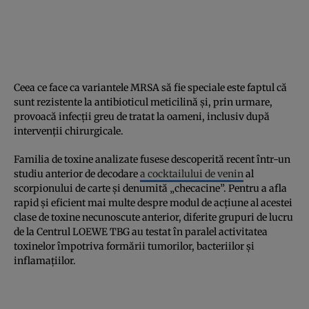
Ceea ce face ca variantele MRSA să fie speciale este faptul că
sunt rezistente la antibioticul meticilină și, prin urmare,
provoacă infecții greu de tratat la oameni, inclusiv după
intervenții chirurgicale.
Familia de toxine analizate fusese descoperită recent într-un
studiu anterior de decodare
a cocktailului de venin
al
scorpionului de carte și denumită „checacine”. Pentru a afla
rapid și eficient mai multe despre modul de acțiune al acestei
clase de toxine necunoscute anterior, diferite grupuri de lucru
de la Centrul LOEWE TBG au testat în paralel activitatea
toxinelor împotriva formării tumorilor, bacteriilor și
inflamațiilor.