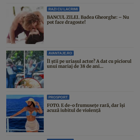
RAZI CU LACRIMI
BANCUL ZILEI. Badea Gheorghe: – Nu
pot face dragoste!
AVANTAJE.RO
Îl știi pe uriașul actor? A dat cu piciorul
unui mariaj de 38 de ani...
PROSPORT
FOTO. E de-o frumusețe rară, dar își
acuză iubitul de violență