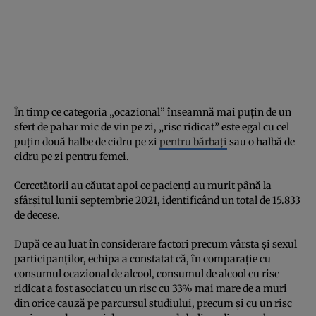
În timp ce categoria „ocazional” înseamnă mai puțin de un
sfert de pahar mic de vin pe zi, „risc ridicat” este egal cu cel
puțin două halbe de cidru pe zi
pentru bărbați
sau o halbă de
cidru pe zi pentru femei.
Cercetătorii au căutat apoi ce pacienți au murit până la
sfârșitul lunii septembrie 2021, identificând un total de 15.833
de decese.
După ce au luat în considerare factori precum vârsta și sexul
participanților, echipa a constatat că, în comparație cu
consumul ocazional de alcool, consumul de alcool cu risc
ridicat a fost asociat cu un risc cu 33% mai mare de a muri
din orice cauză pe parcursul studiului, precum și cu un risc