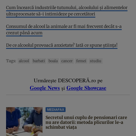
Cum încearcă industriile tutunului, alcoolului și alimentelor
ultraprocesate să-i intimideze pe cercetători
Consumul de alcool la animale ar fi mai frecvent decât s-a
crezut până acum
De ce alcoolul provoacă anxietate? Iată ce spune știința!
Tags:
alcool
barbati
boala
cancer
femei
studiu
Urmărește DESCOPERĂ.ro pe
Google News
Google Showcase
și
MEDIAFAX
Secretul unui cuplu de pensionari care
nu are datorii: metoda plicurilor le-a
schimbat viața