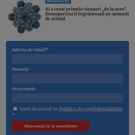
MEDIAFAX.RO
AI a creat primele virusuri „de la zero”.
Descoperirea îi îngrijorează pe oamenii
de știință
Adresa de email*
Numele
Prenumele
Sunt de acord cu
Politica de confidentialitate
*