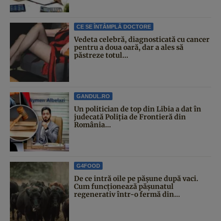
CE SE ÎNTÂMPLĂ DOCTORE
Vedeta celebră, diagnosticată cu cancer
pentru a doua oară, dar a ales să
păstreze totul...
GANDUL.RO
Un politician de top din Libia a dat în
judecată Poliția de Frontieră din
România...
G4FOOD
De ce intră oile pe pășune după vaci.
Cum funcționează pășunatul
regenerativ într-o fermă din...