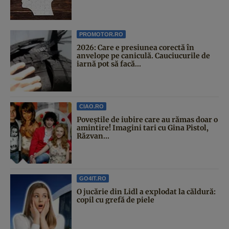
PROMOTOR.RO
2026: Care e presiunea corectă în
anvelope pe caniculă. Cauciucurile de
iarnă pot să facă...
CIAO.RO
Poveştile de iubire care au rămas doar o
amintire! Imagini tari cu Gina Pistol,
Răzvan...
GO4IT.RO
O jucărie din Lidl a explodat la căldură:
copil cu grefă de piele