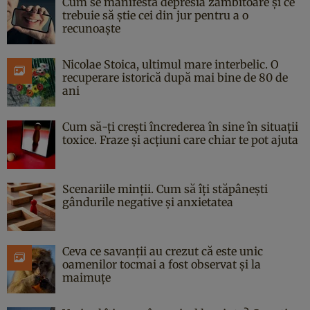
Cum se manifestă depresia zâmbitoare și ce
trebuie să știe cei din jur pentru a o
recunoaște
Nicolae Stoica, ultimul mare interbelic. O
recuperare istorică după mai bine de 80 de
ani
Cum să-ți crești încrederea în sine în situații
toxice. Fraze și acțiuni care chiar te pot ajuta
Scenariile minții. Cum să îți stăpânești
gândurile negative și anxietatea
Ceva ce savanții au crezut că este unic
oamenilor tocmai a fost observat și la
maimuțe