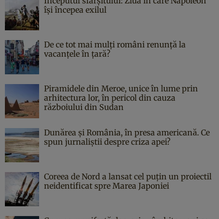
Începutul sfârşitului: Ziua în care Napoleon
îşi începea exilul
De ce tot mai mulți români renunță la
vacanțele în țară?
Piramidele din Meroe, unice în lume prin
arhitectura lor, în pericol din cauza
războiului din Sudan
Dunărea și România, în presa americană. Ce
spun jurnaliștii despre criza apei?
Coreea de Nord a lansat cel puțin un proiectil
neidentificat spre Marea Japoniei