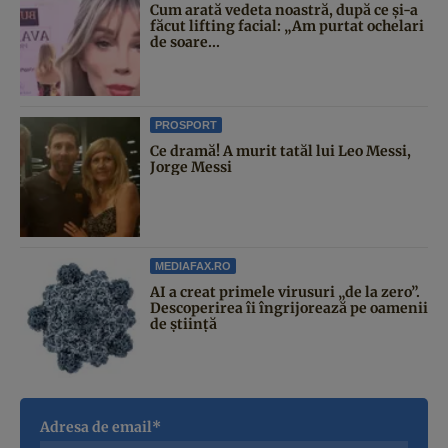
Cum arată vedeta noastră, după ce și-a
făcut lifting facial: „Am purtat ochelari
de soare...
PROSPORT
Ce dramă! A murit tatăl lui Leo Messi,
Jorge Messi
MEDIAFAX.RO
AI a creat primele virusuri „de la zero”.
Descoperirea îi îngrijorează pe oamenii
de știință
Adresa de email*