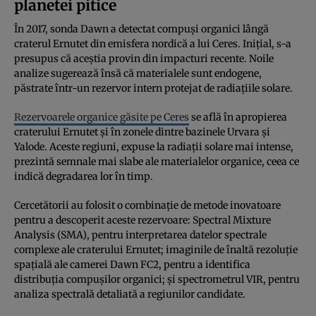
planetei pitice
În 2017, sonda Dawn a detectat compuși organici lângă
craterul Ernutet din emisfera nordică a lui Ceres. Inițial, s-a
presupus că aceștia provin din impacturi recente. Noile
analize sugerează însă că materialele sunt endogene,
păstrate într-un rezervor intern protejat de radiațiile solare.
Rezervoarele organice găsite pe Ceres
se află în apropierea
craterului Ernutet și în zonele dintre bazinele Urvara și
Yalode. Aceste regiuni, expuse la radiații solare mai intense,
prezintă semnale mai slabe ale materialelor organice, ceea ce
indică degradarea lor în timp.
Cercetătorii au folosit o combinație de metode inovatoare
pentru a descoperit aceste rezervoare: Spectral Mixture
Analysis (SMA), pentru interpretarea datelor spectrale
complexe ale craterului Ernutet; imaginile de înaltă rezoluție
spațială ale camerei Dawn FC2, pentru a identifica
distribuția compușilor organici; și spectrometrul VIR, pentru
analiza spectrală detaliată a regiunilor candidate.