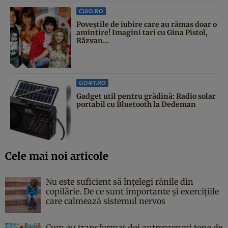
CIAO.RO
Poveştile de iubire care au rămas doar o
amintire! Imagini tari cu Gina Pistol,
Răzvan...
GO4IT.RO
Gadget util pentru grădină: Radio solar
portabil cu Bluetooth la Dedeman
Cele mai noi articole
Nu este suficient să înțelegi rănile din
copilărie. De ce sunt importante și exercițiile
care calmează sistemul nervos
Cum au transformat doi antreprenori tone de