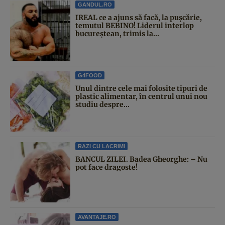
GANDUL.RO
IREAL ce a ajuns să facă, la pușcărie,
temutul BEBINO! Liderul interlop
bucureștean, trimis la...
G4FOOD
Unul dintre cele mai folosite tipuri de
plastic alimentar, în centrul unui nou
studiu despre...
RAZI CU LACRIMI
BANCUL ZILEI. Badea Gheorghe: – Nu
pot face dragoste!
AVANTAJE.RO