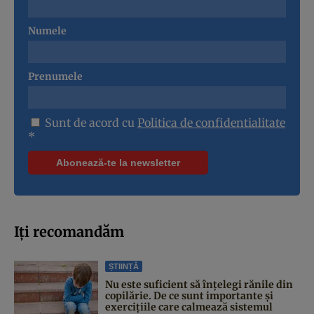
Numele
Prenumele
Sunt de acord cu
Politica de confidentialitate
*
Iți recomandăm
ȘTIINȚĂ
Nu este suficient să înțelegi rănile din
copilărie. De ce sunt importante și
exercițiile care calmează sistemul