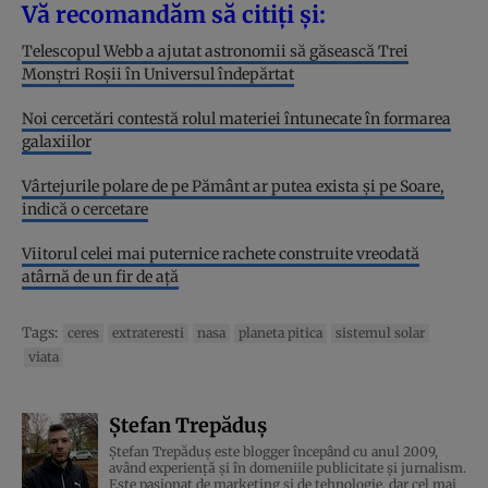
Vă recomandăm să citiți și:
Telescopul Webb a ajutat astronomii să găsească Trei
Monștri Roșii în Universul îndepărtat
Noi cercetări contestă rolul materiei întunecate în formarea
galaxiilor
Vârtejurile polare de pe Pământ ar putea exista și pe Soare,
indică o cercetare
Viitorul celei mai puternice rachete construite vreodată
atârnă de un fir de ață
Tags:
ceres
extrateresti
nasa
planeta pitica
sistemul solar
viata
Ștefan Trepăduș
Ștefan Trepăduș este blogger începând cu anul 2009,
având experiență și în domeniile publicitate și jurnalism.
Este pasionat de marketing și de tehnologie, dar cel mai