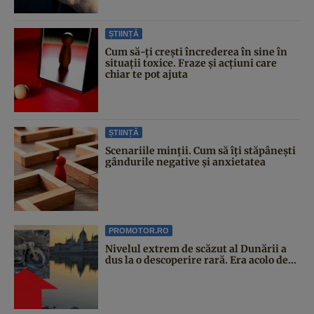
ȘTIINȚĂ
Cum să-ți crești încrederea în sine în
situații toxice. Fraze și acțiuni care
chiar te pot ajuta
ȘTIINȚĂ
Scenariile minții. Cum să îți stăpânești
gândurile negative și anxietatea
PROMOTOR.RO
Nivelul extrem de scăzut al Dunării a
dus la o descoperire rară. Era acolo de...