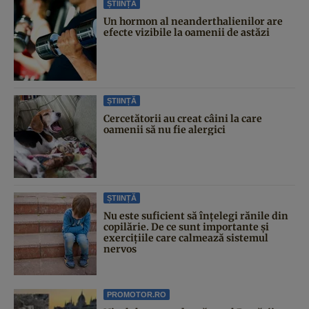
ȘTIINȚĂ
Un hormon al neanderthalienilor are
efecte vizibile la oamenii de astăzi
ȘTIINȚĂ
Cercetătorii au creat câini la care
oamenii să nu fie alergici
ȘTIINȚĂ
Nu este suficient să înțelegi rănile din
copilărie. De ce sunt importante și
exercițiile care calmează sistemul
nervos
PROMOTOR.RO