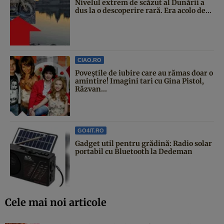
Nivelul extrem de scăzut al Dunării a
dus la o descoperire rară. Era acolo de...
CIAO.RO
Poveştile de iubire care au rămas doar o
amintire! Imagini tari cu Gina Pistol,
Răzvan...
GO4IT.RO
Gadget util pentru grădină: Radio solar
portabil cu Bluetooth la Dedeman
Cele mai noi articole