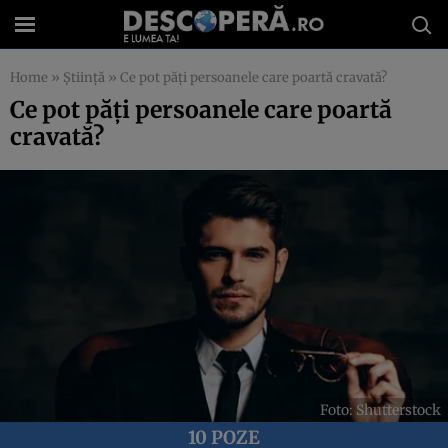
Home
»
Știință
»
Ce pot păți persoanele care poartă cravată?
Ce pot păți persoanele care poartă
cravată?
Foto: Shutterstock
10 POZE