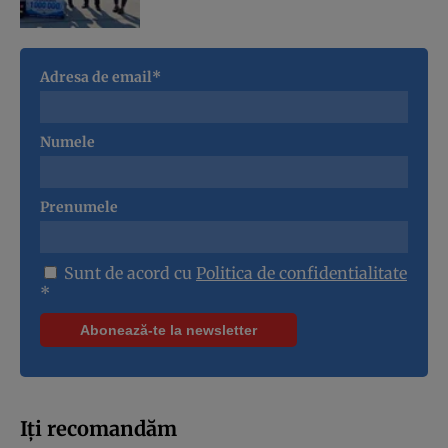
Adresa de email*
Numele
Prenumele
Sunt de acord cu
Politica de confidentialitate
*
Iți recomandăm