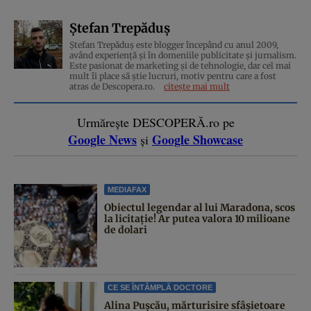
Ștefan Trepăduș
Ștefan Trepăduș este blogger începând cu anul 2009,
având experiență și în domeniile publicitate și jurnalism.
Este pasionat de marketing și de tehnologie, dar cel mai
mult îi place să știe lucruri, motiv pentru care a fost
atras de Descopera.ro.
citește mai mult
Urmărește DESCOPERĂ.ro pe
Google News
Google Showcase
și
MEDIAFAX
Obiectul legendar al lui Maradona, scos
la licitație! Ar putea valora 10 milioane
de dolari
CE SE ÎNTÂMPLĂ DOCTORE
Alina Pușcău, mărturisire sfâșietoare