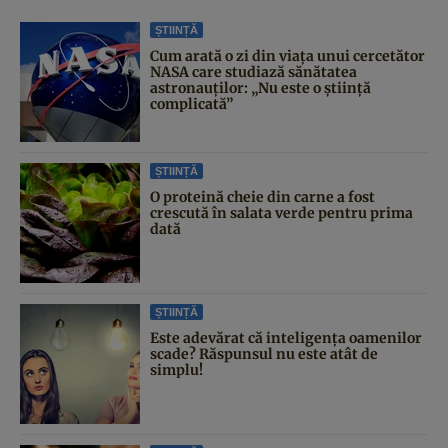
ȘTIINȚĂ
Cum arată o zi din viața unui cercetător
NASA care studiază sănătatea
astronauților: „Nu este o știință
complicată”
ȘTIINȚĂ
O proteină cheie din carne a fost
crescută în salata verde pentru prima
dată
ȘTIINȚĂ
Este adevărat că inteligența oamenilor
scade? Răspunsul nu este atât de
simplu!