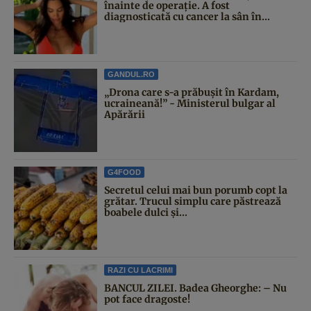
înainte de operație. A fost
diagnosticată cu cancer la sân în...
GANDUL.RO
„Drona care s-a prăbușit în Kardam,
ucraineană!” - Ministerul bulgar al
Apărării
G4FOOD
Secretul celui mai bun porumb copt la
grătar. Trucul simplu care păstrează
boabele dulci și...
RAZI CU LACRIMI
BANCUL ZILEI. Badea Gheorghe: – Nu
pot face dragoste!