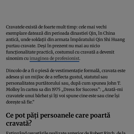
Cravatele există de foarte mult timp: cele mai vechi
exemplare datează din perioada dinastiei Qin, în China
antică, unde soldații din armata împăratului Qin Shi Huang
purtau cravate. Deși în prezent nu mai au nicio
funcționalitate practică, costumul cu cravată a devenit
sinonim cu
imaginea de profesionist
.
Dincolo de a fi o piesă de vestimentație formală, cravata este
adesea și un mijloc de a reflecta gustul, statutul sau
personalitatea purtătorului sau, după cum spunea John T.
Molloy în cartea sa din 1975 „Dress for Success”: „Arată-mi
cravatele unui bărbat și îți voi spune cine este sau cine își
dorește să fie.”
Ce pot păți persoanele care poartă
cravată?
Extinzând cercetările realizate anterior de Robert Ritch, de la