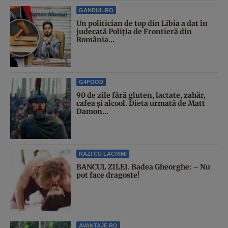
GANDUL.RO
Un politician de top din Libia a dat în
judecată Poliția de Frontieră din
România...
G4FOOD
90 de zile fără gluten, lactate, zahăr,
cafea și alcool. Dieta urmată de Matt
Damon...
RAZI CU LACRIMI
BANCUL ZILEI. Badea Gheorghe: – Nu
pot face dragoste!
AVANTAJE.RO