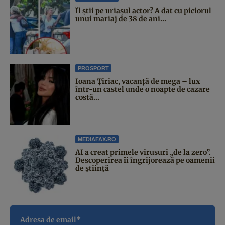
Îl știi pe uriașul actor? A dat cu piciorul
unui mariaj de 38 de ani...
PROSPORT
Ioana Țiriac, vacanță de mega – lux
într-un castel unde o noapte de cazare
costă...
MEDIAFAX.RO
AI a creat primele virusuri „de la zero”.
Descoperirea îi îngrijorează pe oamenii
de știință
Adresa de email*