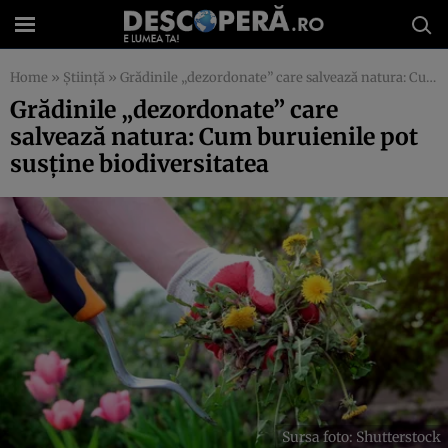
Home
»
Știință
»
Grădinile „dezordonate” care salvează natura: Cum buruienile pot susține biodiversitatea
Grădinile „dezordonate” care
salvează natura: Cum buruienile pot
susține biodiversitatea
Sursa foto: Shutterstock