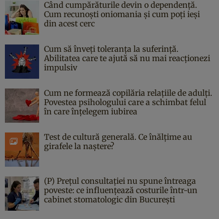
Când cumpărăturile devin o dependență.
Cum recunoști oniomania și cum poți ieși
din acest cerc
Cum să înveți toleranța la suferință.
Abilitatea care te ajută să nu mai reacționezi
impulsiv
Cum ne formează copilăria relațiile de adulți.
Povestea psihologului care a schimbat felul
în care înțelegem iubirea
Test de cultură generală. Ce înălțime au
girafele la naștere?
(P) Prețul consultației nu spune întreaga
poveste: ce influențează costurile într-un
cabinet stomatologic din București