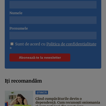
Numele
Prenumele
Sunt de acord cu
Politica de confidentialitate
*
Iți recomandăm
ȘTIINȚĂ
Când cumpărăturile devin o
dependență. Cum recunoști oniomania