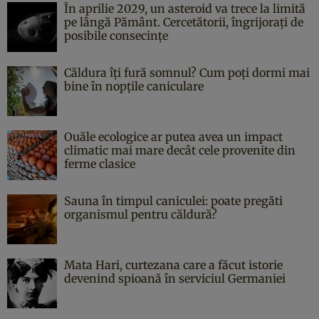
În aprilie 2029, un asteroid va trece la limită
pe lângă Pământ. Cercetătorii, îngrijorați de
posibile consecințe
Căldura îți fură somnul? Cum poți dormi mai
bine în nopțile caniculare
Ouăle ecologice ar putea avea un impact
climatic mai mare decât cele provenite din
ferme clasice
Sauna în timpul caniculei: poate pregăti
organismul pentru căldură?
Mata Hari, curtezana care a făcut istorie
devenind spioană în serviciul Germaniei