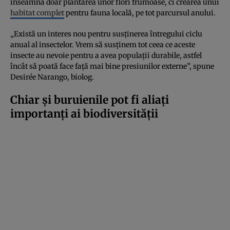
înseamnă doar plantarea unor flori frumoase, ci crearea unui
habitat complet
pentru fauna locală, pe tot parcursul anului.
„Există un interes nou pentru susținerea întregului ciclu
anual al insectelor. Vrem să susținem tot ceea ce aceste
insecte au nevoie pentru a avea populații durabile, astfel
încât să poată face față mai bine presiunilor externe”, spune
Desirée Narango, biolog.
Chiar și buruienile pot fi aliați
importanți ai biodiversității