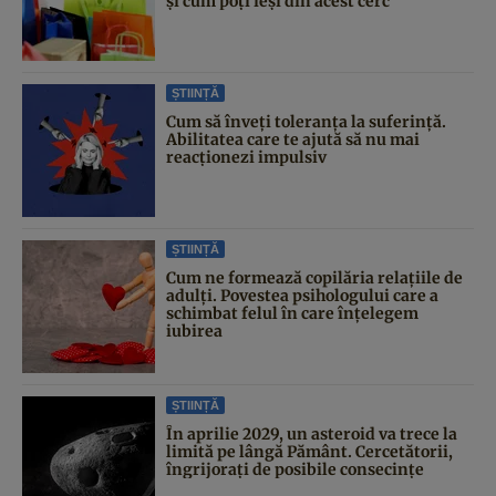
și cum poți ieși din acest cerc
ȘTIINȚĂ
Cum să înveți toleranța la suferință.
Abilitatea care te ajută să nu mai
reacționezi impulsiv
ȘTIINȚĂ
Cum ne formează copilăria relațiile de
adulți. Povestea psihologului care a
schimbat felul în care înțelegem
iubirea
ȘTIINȚĂ
În aprilie 2029, un asteroid va trece la
limită pe lângă Pământ. Cercetătorii,
îngrijorați de posibile consecințe