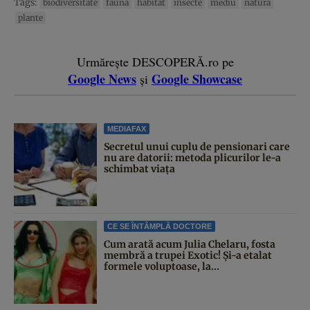
Tags:
biodiversitate
fauna
habitat
insecte
mediu
natura
plante
Urmărește DESCOPERĂ.ro pe
Google News
Google Showcase
și
MEDIAFAX
Secretul unui cuplu de pensionari care
nu are datorii: metoda plicurilor le-a
schimbat viața
CE SE ÎNTÂMPLĂ DOCTORE
Cum arată acum Julia Chelaru, fosta
membră a trupei Exotic! Și-a etalat
formele voluptoase, la...