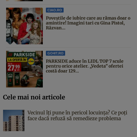
CIAO.RO
Poveştile de iubire care au rămas doar o
amintire! Imagini tari cu Gina Pistol,
Răzvan...
GO4IT.RO
PARKSIDE aduce în LIDL TOP 7 scule
pentru orice atelier. „Vedeta” ofertei
costă doar 129...
Cele mai noi articole
Vecinul îți pune în pericol locuința? Ce poți
face dacă refuză să remedieze problema