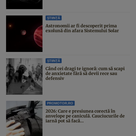
ȘTIINȚĂ
Astronomii ar fi descoperit prima
exolună din afara Sistemului Solar
ȘTIINȚĂ
Când cei dragi te ignoră: cum să scapi
de anxietate fără să devii rece sau
defensiv
PROMOTOR.RO
2026: Care e presiunea corectă în
anvelope pe caniculă. Cauciucurile de
iarnă pot să facă...