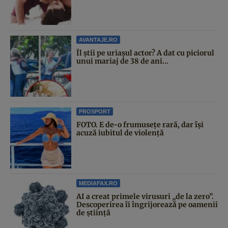
AVANTAJE.RO
Îl știi pe uriașul actor? A dat cu piciorul
unui mariaj de 38 de ani...
PROSPORT
FOTO. E de-o frumusețe rară, dar își
acuză iubitul de violență
MEDIAFAX.RO
AI a creat primele virusuri „de la zero”.
Descoperirea îi îngrijorează pe oamenii
de știință