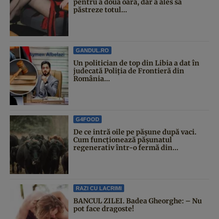
pentru a doua oară, dar a ales să
păstreze totul...
GANDUL.RO
Un politician de top din Libia a dat în
judecată Poliția de Frontieră din
România...
G4FOOD
De ce intră oile pe pășune după vaci.
Cum funcționează pășunatul
regenerativ într-o fermă din...
RAZI CU LACRIMI
BANCUL ZILEI. Badea Gheorghe: – Nu
pot face dragoste!