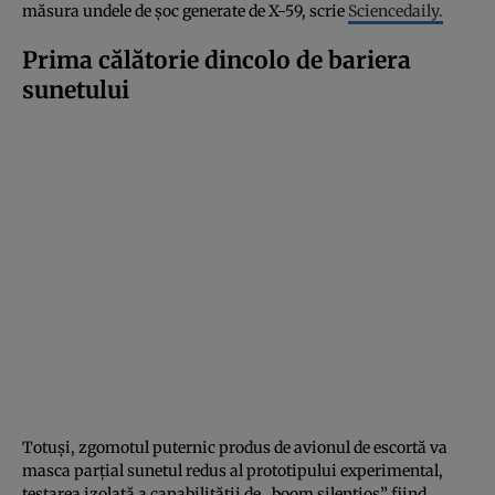
măsura undele de șoc generate de X-59, scrie
Sciencedaily.
Prima călătorie dincolo de bariera
sunetului
Totuși, zgomotul puternic produs de avionul de escortă va
masca parțial sunetul redus al prototipului experimental,
testarea izolată a capabilității de „boom silențios” fiind