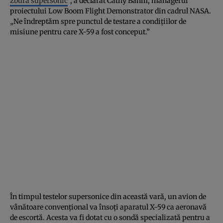
zbura supersonic
”, a declarat Cathy Bahm, managerul
proiectului Low Boom Flight Demonstrator din cadrul NASA.
„Ne îndreptăm spre punctul de testare a condițiilor de
misiune pentru care X-59 a fost conceput.”
În timpul testelor supersonice din această vară, un avion de
vânătoare convențional va însoți aparatul X-59 ca aeronavă
de escortă. Acesta va fi dotat cu o sondă specializată pentru a