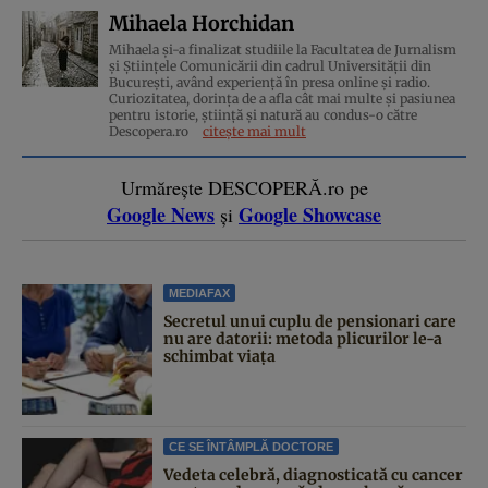
Mihaela Horchidan
Mihaela și-a finalizat studiile la Facultatea de Jurnalism
și Științele Comunicării din cadrul Universității din
București, având experiență în presa online și radio.
Curiozitatea, dorința de a afla cât mai multe și pasiunea
pentru istorie, ştiinţă şi natură au condus-o către
Descopera.ro
citește mai mult
Urmărește DESCOPERĂ.ro pe
Google News
Google Showcase
și
MEDIAFAX
Secretul unui cuplu de pensionari care
nu are datorii: metoda plicurilor le-a
schimbat viața
CE SE ÎNTÂMPLĂ DOCTORE
Vedeta celebră, diagnosticată cu cancer