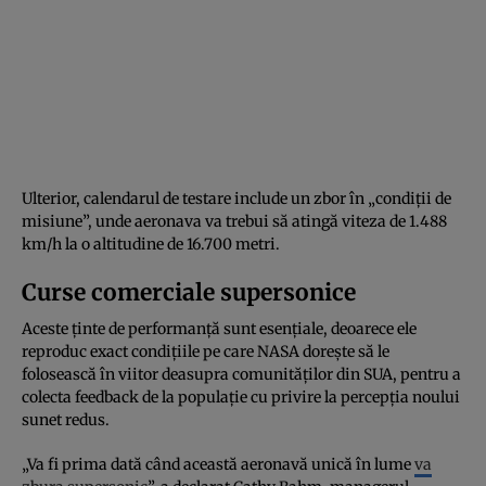
Ulterior, calendarul de testare include un zbor în „condiții de
misiune”, unde aeronava va trebui să atingă viteza de 1.488
km/h la o altitudine de 16.700 metri.
Curse comerciale supersonice
Aceste ținte de performanță sunt esențiale, deoarece ele
reproduc exact condițiile pe care NASA dorește să le
folosească în viitor deasupra comunităților din SUA, pentru a
colecta feedback de la populație cu privire la percepția noului
sunet redus.
„Va fi prima dată când această aeronavă unică în lume
va