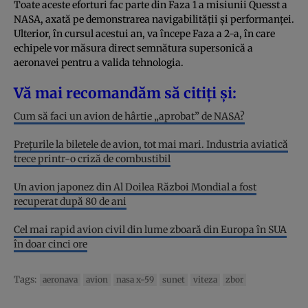
Toate aceste eforturi fac parte din Faza 1 a misiunii Quesst a
NASA, axată pe demonstrarea navigabilității și performanței.
Ulterior, în cursul acestui an, va începe Faza a 2-a, în care
echipele vor măsura direct semnătura supersonică a
aeronavei pentru a valida tehnologia.
Vă mai recomandăm să citiți și:
Cum să faci un avion de hârtie „aprobat” de NASA?
Prețurile la biletele de avion, tot mai mari. Industria aviatică
trece printr-o criză de combustibil
Un avion japonez din Al Doilea Război Mondial a fost
recuperat după 80 de ani
Cel mai rapid avion civil din lume zboară din Europa în SUA
în doar cinci ore
Tags:
aeronava
avion
nasa x-59
sunet
viteza
zbor