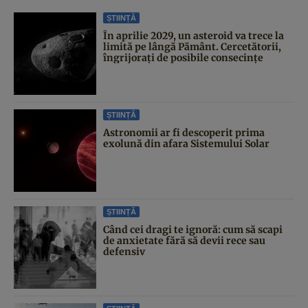
ȘTIINȚĂ
În aprilie 2029, un asteroid va trece la
limită pe lângă Pământ. Cercetătorii,
îngrijorați de posibile consecințe
ȘTIINȚĂ
Astronomii ar fi descoperit prima
exolună din afara Sistemului Solar
ȘTIINȚĂ
Când cei dragi te ignoră: cum să scapi
de anxietate fără să devii rece sau
defensiv