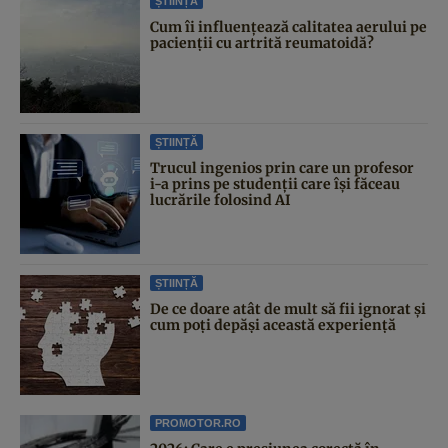
ȘTIINȚĂ
Cum îi influențează calitatea aerului pe
pacienții cu artrită reumatoidă?
ȘTIINȚĂ
Trucul ingenios prin care un profesor
i-a prins pe studenții care își făceau
lucrările folosind AI
ȘTIINȚĂ
De ce doare atât de mult să fii ignorat și
cum poți depăși această experiență
PROMOTOR.RO