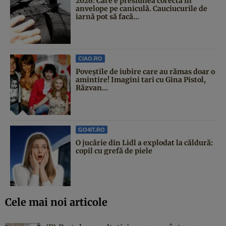
2026: Care e presiunea corectă în
anvelope pe caniculă. Cauciucurile de
iarnă pot să facă...
CIAO.RO
Poveştile de iubire care au rămas doar o
amintire! Imagini tari cu Gina Pistol,
Răzvan...
GO4IT.RO
O jucărie din Lidl a explodat la căldură:
copil cu grefă de piele
Cele mai noi articole