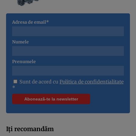
Adresa de email*
Numele
Prenumele
Sunt de acord cu
Politica de confidentialitate
*
Iți recomandăm