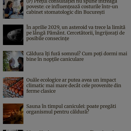
(P) Prețul consultației nu spune întreaga
poveste: ce influențează costurile într-un
cabinet stomatologic din București
În aprilie 2029, un asteroid va trece la limită
pe lângă Pământ. Cercetătorii, îngrijorați de
posibile consecințe
Căldura îți fură somnul? Cum poți dormi mai
bine în nopțile caniculare
Ouăle ecologice ar putea avea un impact
climatic mai mare decât cele provenite din
ferme clasice
Sauna în timpul caniculei: poate pregăti
organismul pentru căldură?