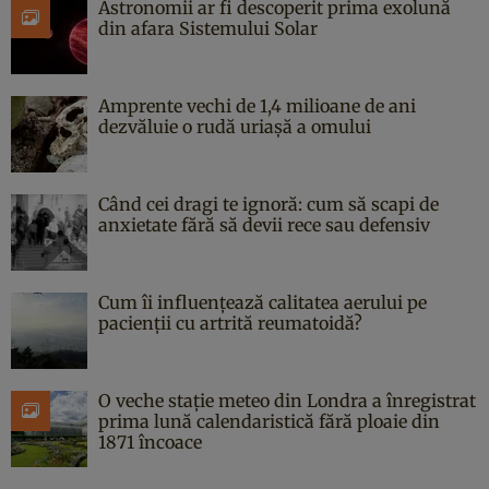
Astronomii ar fi descoperit prima exolună
din afara Sistemului Solar
Amprente vechi de 1,4 milioane de ani
dezvăluie o rudă uriașă a omului
Când cei dragi te ignoră: cum să scapi de
anxietate fără să devii rece sau defensiv
Cum îi influențează calitatea aerului pe
pacienții cu artrită reumatoidă?
O veche stație meteo din Londra a înregistrat
prima lună calendaristică fără ploaie din
1871 încoace