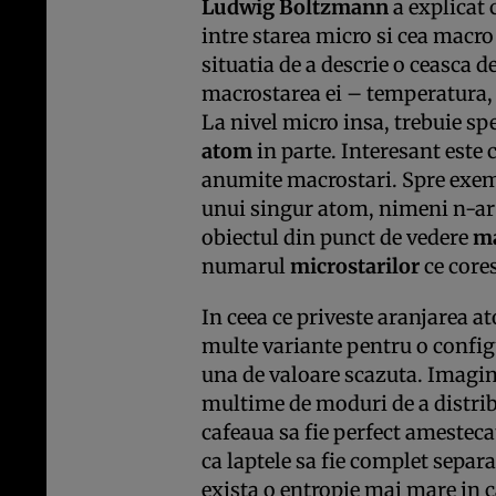
Ludwig Boltzmann
a explicat 
intre starea micro si cea macro 
situatia de a descrie o ceasca 
macrostarea ei – temperatura, pr
La nivel micro insa, trebuie spe
atom
in parte. Interesant este
anumite macrostari. Spre exem
unui singur atom, nimeni n-ar 
obiectul din punct de vedere
ma
numarul
microstarilor
ce core
In ceea ce priveste aranjarea a
multe variante pentru o config
una de valoare scazuta. Imagina
multime de moduri de a distribu
cafeaua sa fie perfect amesteca
ca laptele sa fie complet separa
exista o entropie mai mare in 