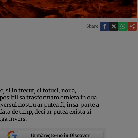
Share:
or, si in trecut, si totusi, noua,
mposibil sa trasformam omleta in oua
ersul nostru ar putea fi, insa, parte a
ata de timp, deci ar putea exista si
rga invers.
Urmărește-ne in Discover