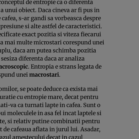
conceptul de entropie ca o diferenta
a unui obiect. Daca cineva ar fi pus in
de cafea, s-ar gandi sa vorbeasca despre
esiune si alte astfel de caracteristici.
cificate exact pozitia si viteza fiecarui
 ca mai multe microstari corespund unei
plu, daca am putea schimba pozitia
sesiza diferenta daca ar analiza
croscopic
. Entropia e strans legata de
spund unei
macrostari
.
tomilor, se poate deduce ca exista mai
uratie cu entropie mare, decat pentru
ti-va ca turnati lapte in cafea. Sunt o
i moleculele in asa fel incat laptele si
te, si relativ putine combinatii pentru
t de cafeaua aflata in jurul lui. Asadar,
cazul amestecului decat in cazul