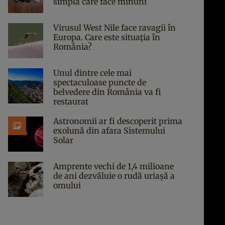
simplă care face minuni
Virusul West Nile face ravagii în
Europa. Care este situația în
România?
Unul dintre cele mai
spectaculoase puncte de
belvedere din România va fi
restaurat
Astronomii ar fi descoperit prima
exolună din afara Sistemului
Solar
Amprente vechi de 1,4 milioane
de ani dezvăluie o rudă uriașă a
omului