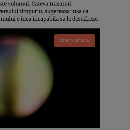
este volumul. Cateva trasaturi
versului timpuriu, sugereaza insa ca
mului e inca incapabila sa le descifreze.
Citește articolul