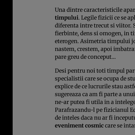
Una dintre caracteristicile apa
timpului
. Legile fizicii ce se ap
diferenta intre trecut si viitor. 
fierbinte, dens si omogen, in ti
eterogen. Asimetria timpului jo
nastem, crestem, apoi imbatra
pare greu de conceput…
Desi pentru noi toti timpul par
specialistii care se ocupa de s
explice de ce lucrurile stau ast
sugereaza ca am fi parte a unu
ne-ar putea fi utila in a intele
Parafrazandu-l pe fizicianul 
de inteles daca nu ar fi inceput
eveniment cosmic
care se int