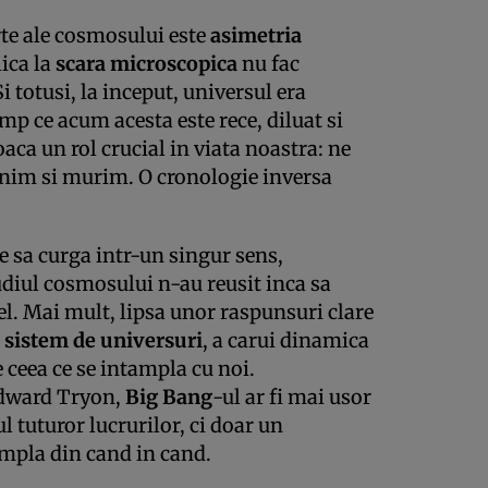
rte ale cosmosului este
asimetria
lica la
scara microscopica
nu fac
Si totusi, la inceput, universul era
mp ce acum acesta este rece, diluat si
aca un rol crucial in viata noastra: ne
nim si murim. O cronologie inversa
e sa curga intr-un singur sens,
tudiul cosmosului n-au reusit inca sa
fel. Mai mult, lipsa unor raspunsuri clare
i
sistem de universuri
, a carui dinamica
ge ceea ce se intampla cu noi.
Edward Tryon,
Big Bang
-ul ar fi mai usor
ul tuturor lucrurilor, ci doar un
ampla din cand in cand.