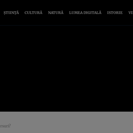
ȘTIINȚĂ
CULTURĂ
NATURĂ
LUMEA DIGITALĂ
ISTORIE
V
rsuri?