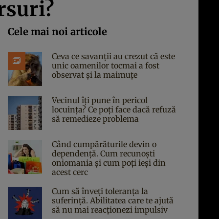
rsuri?
Cele mai noi articole
Ceva ce savanții au crezut că este
unic oamenilor tocmai a fost
observat și la maimuțe
Vecinul îți pune în pericol
locuința? Ce poți face dacă refuză
să remedieze problema
Când cumpărăturile devin o
dependență. Cum recunoști
oniomania și cum poți ieși din
acest cerc
Cum să înveți toleranța la
suferință. Abilitatea care te ajută
să nu mai reacționezi impulsiv