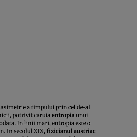
asimetrie a timpului prin cel de-al
cii, potrivit caruia
entropia
unui
data. In linii mari, entropia este o
m. In secolul XIX,
fizicianul austriac