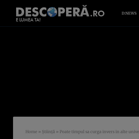
D:NEWS
Home
»
Știință
»
Poate timpul sa curga invers in alte unive