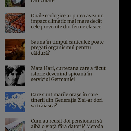
caniculare
Ouăle ecologice ar putea avea un
impact climatic mai mare decât
cele provenite din ferme clasice
Sauna în timpul caniculei: poate
pregăti organismul pentru
căldură?
Mata Hari, curtezana care a făcut
istorie devenind spioană în
serviciul Germaniei
Care sunt marile orașe în care
tinerii din Generația Z și-ar dori
să trăiască?
Cum au reușit doi pensionari să
aibă o viață fără datorii? Metoda