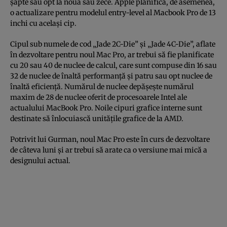
șapte sau opt la nouă sau zece. Apple planifică, de asemenea,
o actualizare pentru modelul entry-level al Macbook Pro de 13
inchi cu același cip.
Cipul sub numele de cod „Jade 2C-Die” și „Jade 4C-Die”, aflate
în dezvoltare pentru noul Mac Pro, ar trebui să fie planificate
cu 20 sau 40 de nuclee de calcul, care sunt compuse din 16 sau
32 de nuclee de înaltă performanță și patru sau opt nuclee de
înaltă eficiență. Numărul de nuclee depășește numărul
maxim de 28 de nuclee oferit de procesoarele Intel ale
actualului MacBook Pro. Noile cipuri grafice interne sunt
destinate să înlocuiască unitățile grafice de la AMD.
Potrivit lui Gurman, noul Mac Pro este în curs de dezvoltare
de câteva luni și ar trebui să arate ca o versiune mai mică a
designului actual.