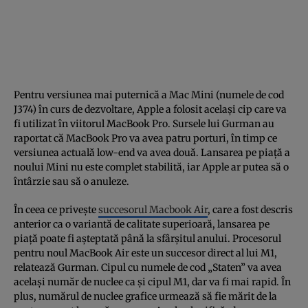
Pentru versiunea mai puternică a Mac Mini (numele de cod
J374) în curs de dezvoltare, Apple a folosit același cip care va
fi utilizat în viitorul MacBook Pro. Sursele lui Gurman au
raportat că MacBook Pro va avea patru porturi, în timp ce
versiunea actuală low-end va avea două. Lansarea pe piață a
noului Mini nu este complet stabilită, iar Apple ar putea să o
întârzie sau să o anuleze.
În ceea ce privește
succesorul Macbook Air
, care a fost descris
anterior ca o variantă de calitate superioară, lansarea pe
piață poate fi așteptată până la sfârșitul anului. Procesorul
pentru noul MacBook Air este un succesor direct al lui M1,
relatează Gurman. Cipul cu numele de cod „Staten” va avea
același număr de nuclee ca și cipul M1, dar va fi mai rapid. În
plus, numărul de nuclee grafice urmează să fie mărit de la