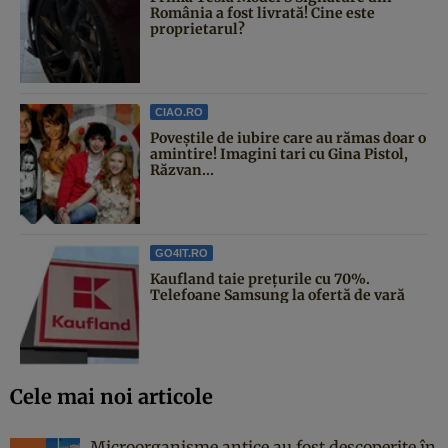
România a fost livrată! Cine este
proprietarul?
CIAO.RO
Poveştile de iubire care au rămas doar o
amintire! Imagini tari cu Gina Pistol,
Răzvan...
GO4IT.RO
Kaufland taie prețurile cu 70%.
Telefoane Samsung la ofertă de vară
Cele mai noi articole
Microorganisme antice au fost descoperite în