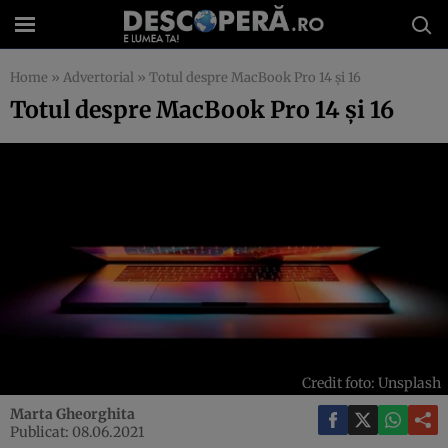
Home
»
Advertorial
»
Totul despre MacBook Pro 14 și 16
Totul despre MacBook Pro 14 și 16
Credit foto: Unsplash
Marta Gheorghita
Publicat: 08.06.2021