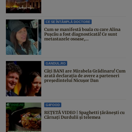
CE SE ÎNTÂMPLĂ DOCTORE
Cum se manifestă boala cu care Alina
Pușcău a fost diagnosticată! Ce sunt
metastazele osoase,...
GANDUL.RO
Câți BANI are Mirabela Grădinaru! Cum
arată declarația de avere a parteneri
președintelui Nicușor Dan
G4FOOD
REȚETĂ VIDEO | Spaghetti țărănești cu
Cârnați Durdulii și telemea