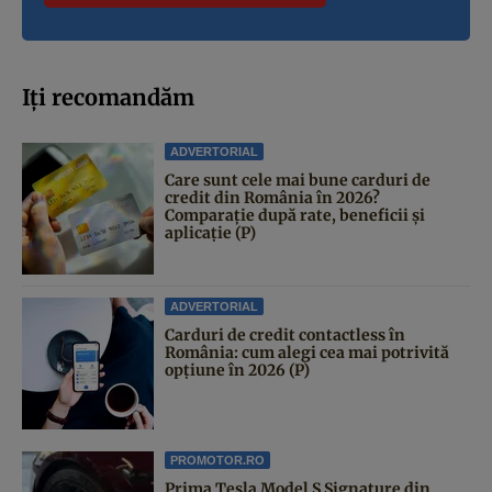
Iți recomandăm
ADVERTORIAL
Care sunt cele mai bune carduri de
credit din România în 2026?
Comparație după rate, beneficii și
aplicație (P)
ADVERTORIAL
Carduri de credit contactless în
România: cum alegi cea mai potrivită
opțiune în 2026 (P)
PROMOTOR.RO
Prima Tesla Model S Signature din