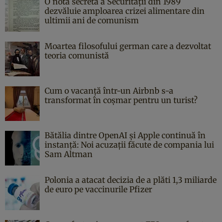
O notă secretă a Securității din 1989
dezvăluie amploarea crizei alimentare din
ultimii ani de comunism
Moartea filosofului german care a dezvoltat
teoria comunistă
Cum o vacanță într-un Airbnb s-a
transformat în coșmar pentru un turist?
Bătălia dintre OpenAI și Apple continuă în
instanță: Noi acuzații făcute de compania lui
Sam Altman
Polonia a atacat decizia de a plăti 1,3 miliarde
de euro pe vaccinurile Pfizer