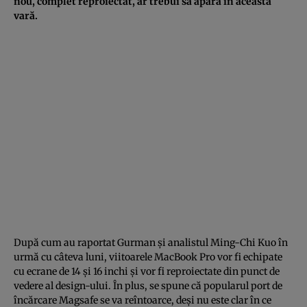
nou, complet reproiectat, ar trebui să apară în această
vară.
După cum au raportat Gurman și analistul Ming-Chi Kuo în
urmă cu câteva luni, viitoarele MacBook Pro vor fi echipate
cu ecrane de 14 și 16 inchi și vor fi reproiectate din punct de
vedere al design-ului. În plus, se spune că popularul port de
încărcare Magsafe se va reîntoarce, deși nu este clar în ce