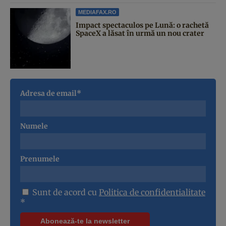
MEDIAFAX.RO
Impact spectaculos pe Lună: o rachetă
SpaceX a lăsat în urmă un nou crater
Adresa de email*
Numele
Prenumele
Sunt de acord cu
Politica de confidentialitate
*