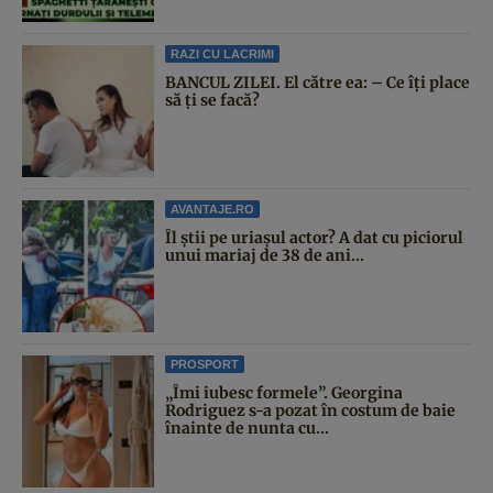
RAZI CU LACRIMI
BANCUL ZILEI. El către ea: – Ce îți place
să ți se facă?
AVANTAJE.RO
Îl știi pe uriașul actor? A dat cu piciorul
unui mariaj de 38 de ani...
PROSPORT
„Îmi iubesc formele”. Georgina
Rodriguez s-a pozat în costum de baie
înainte de nunta cu...