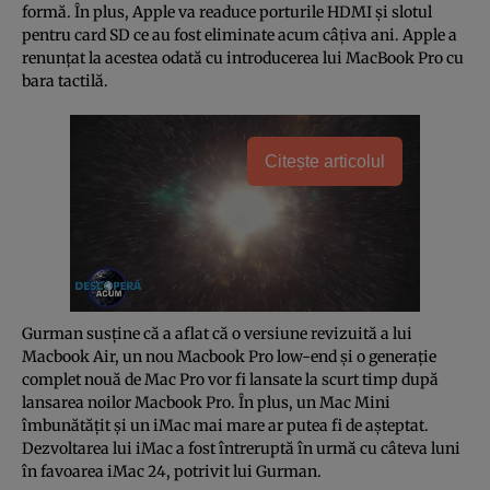
formă. În plus, Apple va readuce porturile HDMI și slotul
pentru card SD ce au fost eliminate acum câțiva ani. Apple a
renunțat la acestea odată cu introducerea lui MacBook Pro cu
bara tactilă.
Citește articolul
Gurman susține că a aflat că o versiune revizuită a lui
Macbook Air, un nou Macbook Pro low-end și o generație
complet nouă de Mac Pro vor fi lansate la scurt timp după
lansarea noilor Macbook Pro. În plus, un Mac Mini
îmbunătățit și un iMac mai mare ar putea fi de așteptat.
Dezvoltarea lui iMac a fost întreruptă în urmă cu câteva luni
în favoarea iMac 24, potrivit lui Gurman.