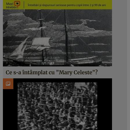
Ce s-a întâmplat cu ”Mary Celeste”?