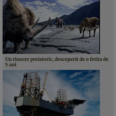
Un rinocer preistoric, descoperit de o fetita de
5 ani