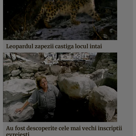
Leopardul zapezii castiga locul intai
Au fost descoperite cele mai vechi inscriptii
evreiesti