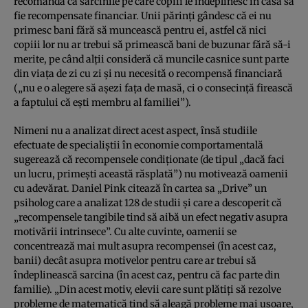
recomandă ca sarcinile pe care copiii le îndeplinesc în casă să
fie recompensate financiar. Unii părinţi gândesc că ei nu
primesc bani fără să muncească pentru ei, astfel că nici
copiii lor nu ar trebui să primească bani de buzunar fără să-i
merite, pe când alţii consideră că muncile casnice sunt parte
din viaţa de zi cu zi şi nu necesită o recompensă financiară
(„nu e o alegere să aşezi faţa de masă, ci o consecinţă firească
a faptului că eşti membru al familiei”).
Nimeni nu a analizat direct acest aspect, însă studiile
efectuate de specialiştii în economie comportamentală
sugerează că recompensele condiţionate (de tipul „dacă faci
un lucru, primeşti această răsplată”) nu motivează oamenii
cu adevărat. Daniel Pink citează în cartea sa „Drive” un
psiholog care a analizat 128 de studii şi care a descoperit că
„recompensele tangibile tind să aibă un efect negativ asupra
motivării intrinsece”. Cu alte cuvinte, oamenii se
concentrează mai mult asupra recompensei (în acest caz,
banii) decât asupra motivelor pentru care ar trebui să
îndeplinească sarcina (în acest caz, pentru că fac parte din
familie). „Din acest motiv, elevii care sunt plătiţi să rezolve
probleme de matematică tind să aleagă probleme mai uşoare,