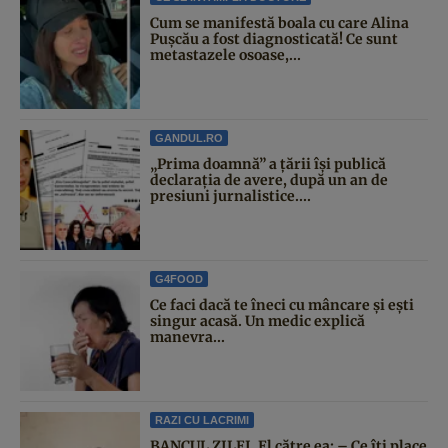
Cum se manifestă boala cu care Alina
Pușcău a fost diagnosticată! Ce sunt
metastazele osoase,...
GANDUL.RO
„Prima doamnă” a țării își publică
declarația de avere, după un an de
presiuni jurnalistice....
G4FOOD
Ce faci dacă te îneci cu mâncare și ești
singur acasă. Un medic explică
manevra...
RAZI CU LACRIMI
BANCUL ZILEI. El către ea: – Ce îți place