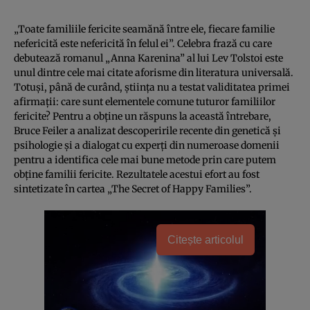
„Toate familiile fericite seamănă între ele, fiecare familie
nefericită este nefericită în felul ei”. Celebra frază cu care
debutează romanul „Anna Karenina” al lui Lev Tolstoi este
unul dintre cele mai citate aforisme din literatura universală.
Totuşi, până de curând, ştiinţa nu a testat validitatea primei
afirmaţii: care sunt elementele comune tuturor familiilor
fericite? Pentru a obţine un răspuns la această întrebare,
Bruce Feiler a analizat descoperirile recente din genetică şi
psihologie şi a dialogat cu experţi din numeroase domenii
pentru a identifica cele mai bune metode prin care putem
obţine familii fericite. Rezultatele acestui efort au fost
sintetizate în cartea „The Secret of Happy Families”.
Citește articolul