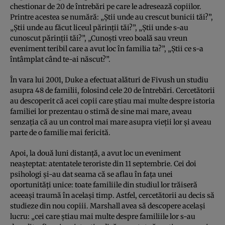
chestionar de 20 de întrebări pe care le adresează copiilor.
Printre acestea se numără: „Ştii unde au crescut bunicii tăi?”,
„Ştii unde au făcut liceul părinţii tăi?”, „Ştii unde s-au
cunoscut părinţii tăi?”, „Cunoşti vreo boală sau vreun
eveniment teribil care a avut loc în familia ta?”, „Ştii ce s-a
întâmplat când te-ai născut?”.
În vara lui 2001, Duke a efectuat alături de Fivush un studiu
asupra 48 de familii, folosind cele 20 de întrebări. Cercetătorii
au descoperit că acei copii care ştiau mai multe despre istoria
familiei lor prezentau o stimă de sine mai mare, aveau
senzaţia că au un control mai mare asupra vieţii lor şi aveau
parte de o familie mai fericită.
Apoi, la două luni distanţă, a avut loc un eveniment
neaşteptat: atentatele teroriste din 11 septembrie. Cei doi
psihologi şi-au dat seama că se aflau în faţa unei
oportunităţi unice: toate familiile din studiul lor trăiseră
aceeaşi traumă în acelaşi timp. Astfel, cercetătorii au decis să
studieze din nou copiii. Marshall avea să descopere acelaşi
lucru: „cei care ştiau mai multe despre familiile lor s-au