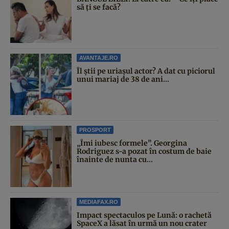
să ți se facă?
AVANTAJE.RO
Îl știi pe uriașul actor? A dat cu piciorul
unui mariaj de 38 de ani...
PROSPORT
„Îmi iubesc formele”. Georgina
Rodriguez s-a pozat în costum de baie
înainte de nunta cu...
MEDIAFAX.RO
Impact spectaculos pe Lună: o rachetă
SpaceX a lăsat în urmă un nou crater