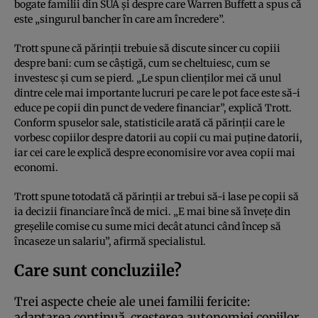
bogate familii din SUA şi despre care Warren Buffett a spus că
este „singurul bancher în care am încredere”.
Trott spune că părinţii trebuie să discute sincer cu copiii
despre bani: cum se câştigă, cum se cheltuiesc, cum se
investesc şi cum se pierd. „Le spun clienţilor mei că unul
dintre cele mai importante lucruri pe care le pot face este să-i
educe pe copii din punct de vedere financiar”, explică Trott.
Conform spuselor sale, statisticile arată că părinţii care le
vorbesc copiilor despre datorii au copii cu mai puţine datorii,
iar cei care le explică despre economisire vor avea copii mai
economi.
Trott spune totodată că părinţii ar trebui să-i lase pe copii să
ia decizii financiare încă de mici. „E mai bine să înveţe din
greşelile comise cu sume mici decât atunci când încep să
încaseze un salariu”, afirmă specialistul.
Care sunt concluziile?
Trei aspecte cheie ale unei familii fericite:
adaptarea continuă, creşterea autonomiei copiilor