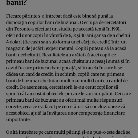
banii?
Fiecare părinte s-a întrebat dacă este bine să pună la
dispoziţia copiilor bani de buzunar. O echipă de cercetători
din Toronto a efectuat un studiu pe această temă în 1991,
oferind unor copii în vârstă de 6, 8 şi 10 ani şansa de a cheltui
4 dolari (fie cash sau sub forma unei cărţi de credit) într-un
magazin de jucării experimental. Copiii puteau să ia acasă
banii necheltuiţi. Rezultatele au arătat că acei copii ce
primeau bani de buzunar acasă cheltuiau aceeaşi sumă şi în
cazul în care primeau bani gheaţă, şi în acela în care li se
dădea un card de credit. În schimb, copiii care nu primeau
bani de buzunar cheltuiau mult mai mulţi bani cu cardul de
credit. De asemenea, cercetătorii le-au cerut copiilor să
spună cât au costat obiectele pe care le-au cumpărat. Cei care
primeau bani de buzunar au oferit mai multe răspunsuri
corecte, ceea ce i-a făcut pe cercetători să concluzioneze că
acest obicei ajută la învăţarea unor competenţe financiare
importante.
O altă întrebare pe care mulţi părinţi şi-au pus-o este dacă se