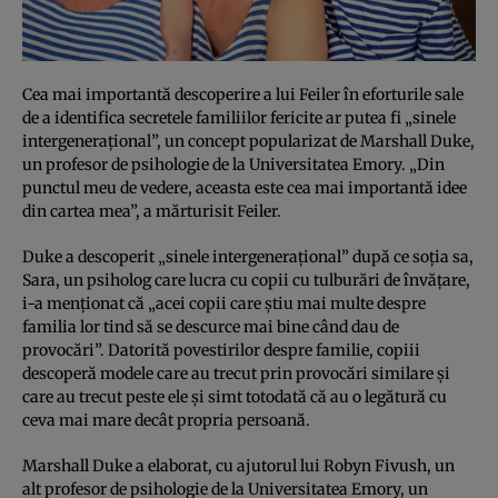
Cea mai importantă descoperire a lui Feiler în eforturile sale
de a identifica secretele familiilor fericite ar putea fi „sinele
intergeneraţional”, un concept popularizat de Marshall Duke,
un profesor de psihologie de la Universitatea Emory. „Din
punctul meu de vedere, aceasta este cea mai importantă idee
din cartea mea”, a mărturisit Feiler.
Duke a descoperit „sinele intergeneraţional” după ce soţia sa,
Sara, un psiholog care lucra cu copii cu tulburări de învăţare,
i-a menţionat că „acei copii care ştiu mai multe despre
familia lor tind să se descurce mai bine când dau de
provocări”. Datorită povestirilor despre familie, copiii
descoperă modele care au trecut prin provocări similare şi
care au trecut peste ele şi simt totodată că au o legătură cu
ceva mai mare decât propria persoană.
Marshall Duke a elaborat, cu ajutorul lui Robyn Fivush, un
alt profesor de psihologie de la Universitatea Emory, un