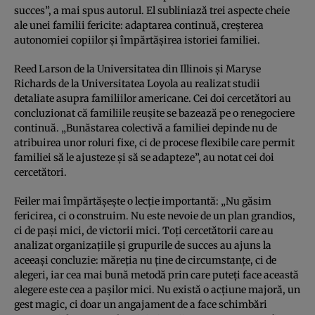
succes”, a mai spus autorul. El subliniază trei aspecte cheie
ale unei familii fericite: adaptarea continuă, creşterea
autonomiei copiilor şi împărtăşirea istoriei familiei.
Reed Larson de la Universitatea din Illinois şi Maryse
Richards de la Universitatea Loyola au realizat studii
detaliate asupra familiilor americane. Cei doi cercetători au
concluzionat că familiile reuşite se bazează pe o renegociere
continuă. „Bunăstarea colectivă a familiei depinde nu de
atribuirea unor roluri fixe, ci de procese flexibile care permit
familiei să le ajusteze şi să se adapteze”, au notat cei doi
cercetători.
Feiler mai împărtăşeşte o lecţie importantă: „Nu găsim
fericirea, ci o construim. Nu este nevoie de un plan grandios,
ci de paşi mici, de victorii mici. Toţi cercetătorii care au
analizat organizaţiile şi grupurile de succes au ajuns la
aceeaşi concluzie: măreţia nu ţine de circumstanţe, ci de
alegeri, iar cea mai bună metodă prin care puteţi face această
alegere este cea a paşilor mici. Nu există o acţiune majoră, un
gest magic, ci doar un angajament de a face schimbări