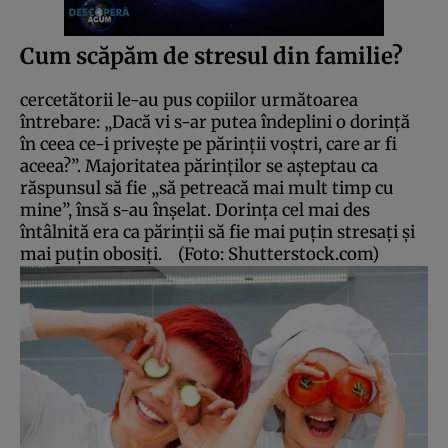
Cum scăpăm de stresul din familie?
cercetătorii le-au pus copiilor următoarea
întrebare: „Dacă vi s-ar putea îndeplini o dorinţă
în ceea ce-i priveşte pe părinţii voştri, care ar fi
aceea?”. Majoritatea părinţilor se aşteptau ca
răspunsul să fie „să petreacă mai mult timp cu
mine”, însă s-au înşelat. Dorinţa cel mai des
întâlnită era ca părinţii să fie mai puţin stresaţi şi
mai puţin obosiţi.
(Foto: Shutterstock.com)