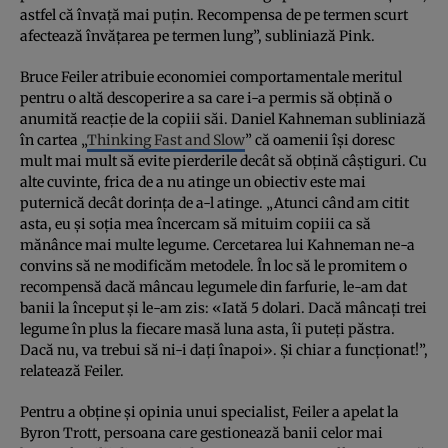
astfel că învaţă mai puţin. Recompensa de pe termen scurt
afectează învăţarea pe termen lung”, subliniază Pink.
Bruce Feiler atribuie economiei comportamentale meritul
pentru o altă descoperire a sa care i-a permis să obţină o
anumită reacţie de la copiii săi. Daniel Kahneman subliniază
în cartea „
Thinking Fast and Slow
” că oamenii îşi doresc
mult mai mult să evite pierderile decât să obţină câştiguri. Cu
alte cuvinte, frica de a nu atinge un obiectiv este mai
puternică decât dorinţa de a-l atinge. „Atunci când am citit
asta, eu şi soţia mea încercam să mituim copiii ca să
mănânce mai multe legume. Cercetarea lui Kahneman ne-a
convins să ne modificăm metodele. În loc să le promitem o
recompensă dacă mâncau legumele din farfurie, le-am dat
banii la început şi le-am zis: «Iată 5 dolari. Dacă mâncaţi trei
legume în plus la fiecare masă luna asta, îi puteţi păstra.
Dacă nu, va trebui să ni-i daţi înapoi». Şi chiar a funcţionat!”,
relatează Feiler.
Pentru a obţine şi opinia unui specialist, Feiler a apelat la
Byron Trott, persoana care gestionează banii celor mai