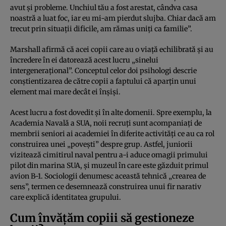
avut şi probleme. Unchiul tău a fost arestat, cândva casa
noastră a luat foc, iar eu mi-am pierdut slujba. Chiar dacă am
trecut prin situaţii dificile, am rămas uniţi ca familie”.
Marshall afirmă că acei copii care au o viaţă echilibrată şi au
încredere în ei datorează acest lucru „sinelui
intergeneraţional”. Conceptul celor doi psihologi descrie
conştientizarea de către copii a faptului că aparţin unui
element mai mare decât ei înşişi.
Acest lucru a fost dovedit şi în alte domenii. Spre exemplu, la
Academia Navală a SUA, noii recruţi sunt acompaniaţi de
membrii seniori ai academiei în diferite activităţi ce au ca rol
construirea unei „poveşti” despre grup. Astfel, juniorii
vizitează cimitirul naval pentru a-i aduce omagii primului
pilot din marina SUA, şi muzeul în care este găzduit primul
avion B-1. Sociologii denumesc această tehnică „crearea de
sens”, termen ce desemnează construirea unui fir narativ
care explică identitatea grupului.
Cum învăţăm copiii să gestioneze