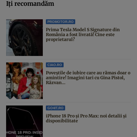
Iți recomandăm
PROMOTOR.RO
Prima Tesla Model S Signature din
România a fost livrată! Cine este
proprietarul?
CIAO.RO
Poveştile de iubire care au rămas doar o
amintire! Imagini tari cu Gina Pistol,
Răzvan...
GO4IT.RO
iPhone 18 Pro și Pro Max: noi detalii și
disponibilitate