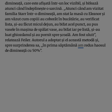
dimineaţă, care este afişată într-un loc vizibil, şi bifează
atunci când îndeplineşte o sarcină. „Atunci când am vizitat
familia Starr într-o dimineaţă, am stat la masă cu Eleanor şi
am văzut cum copiii au coborât în bucătărie, au verificat
lista, şi-au făcut micul dejun, au bifat acel punct, au pus
vasele în maşina de spălat vase, au bifat iar pe listă, şi-au
luat ghiozdanul şi au pornit spre şcoală. Am fost uluit”,
relatează Feiler. Autorul a adoptat şi el această metodă şi,
spre surprinderea sa, „în prima săptămână
am
redus haosul
de dimineaţă cu 50%”.