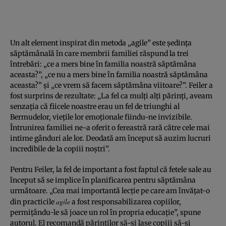
Un alt element inspirat din metoda „agile” este şedinţa
săptămânală în care membrii familiei răspund la trei
întrebări: „ce a mers bine în familia noastră săptămâna
aceasta?”, „ce nu a mers bine în familia noastră săptămâna
aceasta?” şi „ce vrem să facem săptămâna viitoare?”. Feiler a
fost surprins de rezultate: „La fel ca mulţi alţi părinţi, aveam
senzaţia că fiicele noastre erau un fel de triunghi al
Bermudelor, vieţile lor emoţionale fiindu-ne invizibile.
Întrunirea familiei ne-a oferit o fereastră rară către cele mai
intime gânduri ale lor. Deodată am început să auzim lucruri
incredibile de la copiii noştri”.
Pentru Feiler, la fel de important a fost faptul că fetele sale au
început să se implice în planificarea pentru săptămâna
următoare. „Cea mai importantă lecţie pe care am învăţat-o
agile
din practicile
a fost responsabilizarea copiilor,
permiţându-le să joace un rol în propria educaţie”, spune
autorul. El recomandă părinţilor să-şi lase copiii să-şi