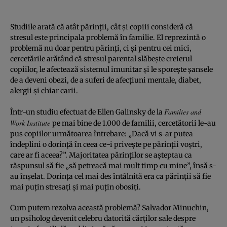
Studiile arată că atât părinţii, cât şi copiii consideră că
stresul este principala problemă în familie. El reprezintă o
problemă nu doar pentru părinţi, ci şi pentru cei mici,
cercetările arătând că stresul parental slăbeşte creierul
copiilor, le afectează sistemul imunitar şi le sporeşte şansele
de a deveni obezi, de a suferi de afecţiuni mentale, diabet,
alergii şi chiar carii.
Families and
Într-un studiu efectuat de Ellen Galinsky de la
Work Institute
pe mai bine de 1.000 de familii, cercetătorii le-au
pus copiilor următoarea întrebare: „Dacă vi s-ar putea
îndeplini o dorinţă în ceea ce-i priveşte pe părinţii voştri,
care ar fi aceea?”. Majoritatea părinţilor se aşteptau ca
răspunsul să fie „să petreacă mai mult timp cu mine”, însă s-
au înşelat. Dorinţa cel mai des întâlnită era ca părinţii să fie
mai puţin stresaţi şi mai puţin obosiţi.
Cum putem rezolva această problemă? Salvador Minuchin,
un psiholog devenit celebru datorită cărţilor sale despre