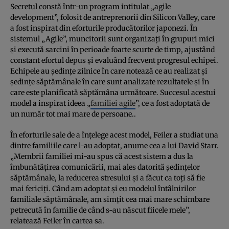
Secretul constă într-un program intitulat „agile
development”, folosit de antreprenorii din Silicon Valley, care
a fost inspirat din eforturile producătorilor japonezi. În
sistemul „Agile”, muncitorii sunt organizaţi în grupuri mici
şi execută sarcini în perioade foarte scurte de timp, ajustând
constant efortul depus şi evaluând frecvent progresul echipei.
Echipele au şedinţe zilnice în care notează ce au realizat şi
şedinţe săptămânale în care sunt analizate rezultatele şi în
care este planificată săptămâna următoare. Succesul acestui
model a inspirat ideea „
familiei agile
”, ce a fost adoptată de
un număr tot mai mare de persoane..
În eforturile sale de a înţelege acest model, Feiler a studiat una
dintre familiile care l-au adoptat, anume cea a lui David Starr.
„Membrii familiei mi-au spus că acest sistem a dus la
îmbunătăţirea comunicării, mai ales datorită şedinţelor
săptămânale, la reducerea stresului şi a făcut ca toţi să fie
mai fericiţi. Când am adoptat şi eu modelul întâlnirilor
familiale săptămânale, am simţit cea mai mare schimbare
petrecută în familie de când s-au născut fiicele mele”,
relatează Feiler în cartea sa.