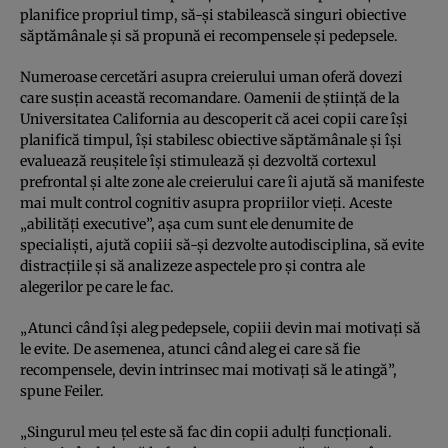
planifice propriul timp, să-şi stabilească singuri obiective
săptămânale şi să propună ei recompensele şi pedepsele.
Numeroase cercetări asupra creierului uman oferă dovezi
care susţin această recomandare. Oamenii de ştiinţă de la
Universitatea California au descoperit că acei copii care îşi
planifică timpul, îşi stabilesc obiective săptămânale şi îşi
evaluează reuşitele îşi stimulează şi dezvoltă cortexul
prefrontal şi alte zone ale creierului care îi ajută să manifeste
mai mult control cognitiv asupra propriilor vieţi. Aceste
„abilităţi executive”, aşa cum sunt ele denumite de
specialişti, ajută copiii să-şi dezvolte autodisciplina, să evite
distracţiile şi să analizeze aspectele pro şi contra ale
alegerilor pe care le fac.
„Atunci când îşi aleg pedepsele, copiii devin mai motivaţi să
le evite. De asemenea, atunci când aleg ei care să fie
recompensele, devin intrinsec mai motivaţi să le atingă”,
spune Feiler.
„Singurul meu ţel este să fac din copii adulţi funcţionali.