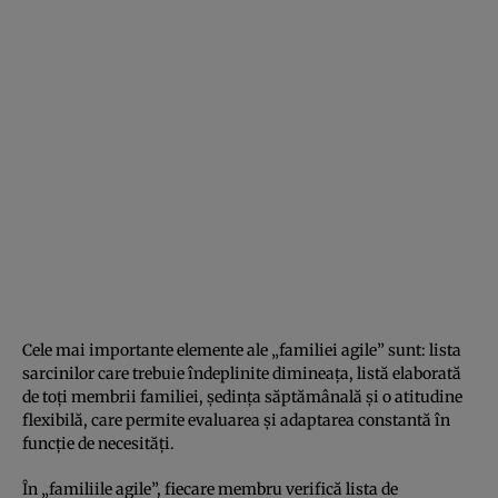
Cele mai importante elemente ale „familiei agile” sunt: lista
sarcinilor care trebuie îndeplinite dimineaţa, listă elaborată
de toţi membrii familiei, şedinţa săptămânală şi o atitudine
flexibilă, care permite evaluarea şi adaptarea constantă în
funcţie de necesităţi.
În „familiile agile”, fiecare membru verifică lista de