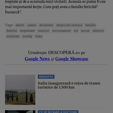
treptate şi de a acumula mici victorii. Aceasta ar putea fi cea
mai importantă lecţie. Cum poţi avea o familie fericită?
Încearcă”.
Tags:
adulti
camin
declaratie
drepturile omului
familie
fericire
important
institut
recunoastere
rol
secret
sferturi
societate
sondaj
viata
Urmărește DESCOPERĂ.ro pe
Google News
Google Showcase
și
MEDIAFAX
Italia inaugurează o rețea de trasee
turistice de 1.500 km
CE SE ÎNTÂMPLĂ DOCTORE