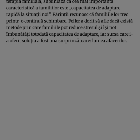
terapia familială, subliniază că cea mai importantă
caracteristică a familiilor este „capacitatea de adaptare
rapidă la situaţii noi”. Părinţii recunosc că familiile lor trec
printr-o continuă schimbare. Feiler a dorit să afle dacă există
metode prin care familiile pot reduce stresul şi îşi pot
îmbunătăţi totodată capacitatea de adaptare, iar sursa care i-
a oferit soluţia a fost una surprinzătoare: lumea afacerilor.