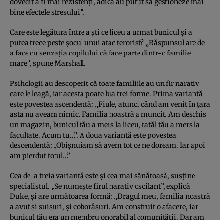
dovedit a fi mai rezistenţi, adică au putut să gestioneze mai
bine efectele stresului”.
Care este legătura între a şti ce liceu a urmat bunicul şi a
putea trece peste şocul unui atac terorist? „Răspunsul are de-
a face cu senzaţia copilului că face parte dintr-o familie
mare”, spune Marshall.
Psihologii au descoperit că toate familiile au un fir narativ
care le leagă, iar acesta poate lua trei forme. Prima variantă
este povestea ascendentă: „Fiule, atunci când am venit în ţara
asta nu aveam nimic. Familia noastră a muncit. Am deschis
un magazin, bunicul tău a mers la liceu, tatăl tău a mers la
facultate. Acum tu…”. A doua variantă este povestea
descendentă: „Obişnuiam să avem tot ce ne doream. Iar apoi
am pierdut totul…”
Cea de-a treia variantă este şi cea mai sănătoasă, susţine
specialistul. „Se numeşte firul narativ oscilant”, explică
Duke, şi are următoarea formă: „Dragul meu, familia noastră
a avut şi suişuri, şi coborâşuri. Am construit o afacere, iar
bunicul tău era un membru onorabil al comunităţii. Dar am