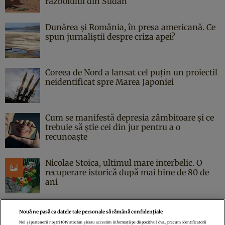
războiului din Sudan
Dunărea și România, în presa americană. Ce
spun jurnaliștii despre criza apei?
Coreea de Nord a lansat cel puțin un proiectil
neidentificat spre Marea Japoniei
Cum se manifestă depresia zâmbitoare și ce
trebuie să știe cei din jur pentru a o
recunoaște
Nicolae Stoica, ultimul mare interbelic. O
recuperare istorică după mai bine de 80 de
ani
Nouă ne pasă ca datele tale personale să rămână confidențiale
Noi și partenerii noștri
1019
stocăm și/sau accesăm informații pe dispozitivul dvs., precum identificatorii