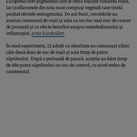
Licopenul este pigmentul care le oferă roșiilor culoarea roșie,
iar izoflavonele din soia sunt compuși vegetali care imită
parțial efectele estrogenului. De ani buni, cercetările au
asociat consumul de roșii și soia cu un risc mai mic de cancer
de prostată și cu efecte benefice asupra metabolismului și
inflamației,
scrie EurekAlert
.
În noul experiment, 12 adulți cu obezitate au consumat zilnic
câte două doze de suc de roșii și soia timp de patru
săptămâni. După o perioadă de pauză, aceștia au băut timp
de alte patru săptămâni un suc de control, cu nivel redus de
carotenoizi.