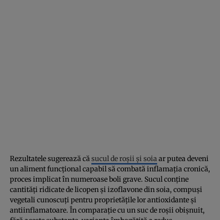
Rezultatele sugerează că
sucul de roșii și soia
ar putea deveni
un aliment funcțional capabil să combată inflamația cronică,
proces implicat în numeroase boli grave. Sucul conține
cantități ridicate de licopen și izoflavone din soia, compuși
vegetali cunoscuți pentru proprietățile lor antioxidante și
antiinflamatoare. În comparație cu un suc de roșii obișnuit,