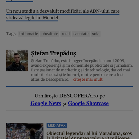
Un nou studiu a dezvăluit modificări ale ADN-ului care
sfidează legile lui Mendel
Tags:
inflamatie
obezitate
rosii
sanatate
soia
Ștefan Trepăduș
Ștefan Trepăduș este blogger începând cu anul 2009,
având experiență și în domeniile publicitate și jurnalism.
Este pasionat de marketing și de tehnologie, dar cel mai
mult îi place să știe lucruri, motiv pentru care a fost
atras de Descopera.ro.
citește mai mult
Urmărește DESCOPERĂ.ro pe
Google News
Google Showcase
și
MEDIAFAX
Obiectul legendar al lui Maradona, scos
la licitație! Ar putea valora 10 milioane