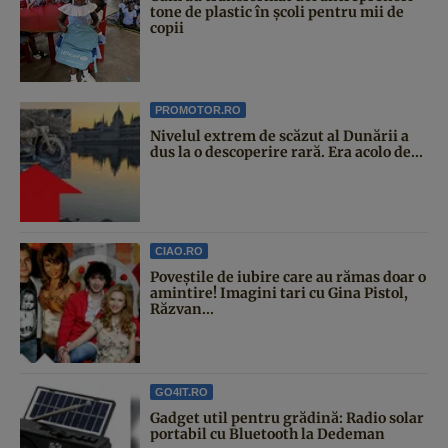
tone de plastic în școli pentru mii de
copii
PROMOTOR.RO
Nivelul extrem de scăzut al Dunării a
dus la o descoperire rară. Era acolo de...
CIAO.RO
Poveştile de iubire care au rămas doar o
amintire! Imagini tari cu Gina Pistol,
Răzvan...
GO4IT.RO
Gadget util pentru grădină: Radio solar
portabil cu Bluetooth la Dedeman