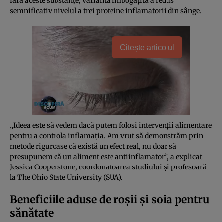
fără aceste substanțe, varianta îmbogățită a redus
semnificativ nivelul a trei proteine inflamatorii din sânge.
Citește articolul
„Ideea este să vedem dacă putem folosi intervenții alimentare
pentru a controla inflamația. Am vrut să demonstrăm prin
metode riguroase că există un efect real, nu doar să
presupunem că un aliment este antiinflamator”, a explicat
Jessica Cooperstone, coordonatoarea studiului și profesoară
la The Ohio State University (SUA).
Beneficiile aduse de roșii și soia pentru
sănătate