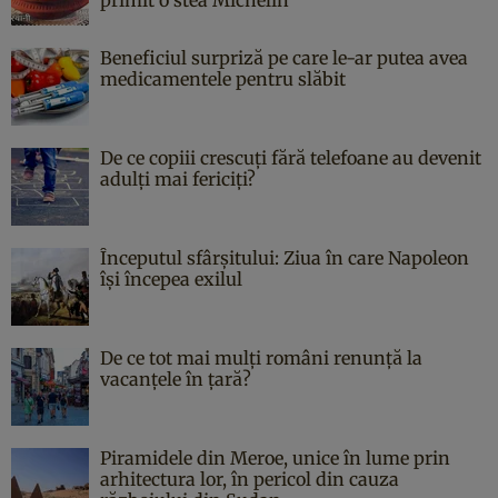
Beneficiul surpriză pe care le-ar putea avea
medicamentele pentru slăbit
De ce copiii crescuți fără telefoane au devenit
adulți mai fericiți?
Începutul sfârşitului: Ziua în care Napoleon
îşi începea exilul
De ce tot mai mulți români renunță la
vacanțele în țară?
Piramidele din Meroe, unice în lume prin
arhitectura lor, în pericol din cauza