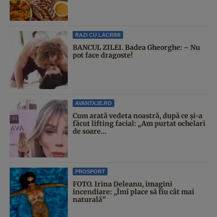
RAZI CU LACRIMI
BANCUL ZILEI. Badea Gheorghe: – Nu
pot face dragoste!
AVANTAJE.RO
Cum arată vedeta noastră, după ce și-a
făcut lifting facial: „Am purtat ochelari
de soare...
PROSPORT
FOTO. Irina Deleanu, imagini
incendiare: „Îmi place să fiu cât mai
naturală”