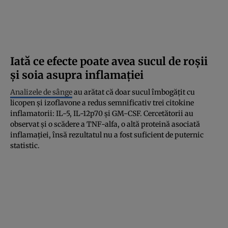
Iată ce efecte poate avea sucul de roșii
și soia asupra inflamației
Analizele de sânge
au arătat că doar sucul îmbogățit cu
licopen și izoflavone a redus semnificativ trei citokine
inflamatorii: IL-5, IL-12p70 și GM-CSF. Cercetătorii au
observat și o scădere a TNF-alfa, o altă proteină asociată
inflamației, însă rezultatul nu a fost suficient de puternic
statistic.