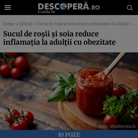
Home
»
Știință
»
Sucul de roșii și soia reduce inflamația la adulții cu obezitate
Sucul de roșii și soia reduce
inflamația la adulții cu obezitate
Foto: Shutterstock
10 POZE