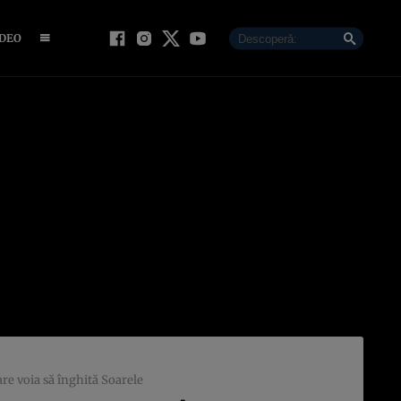
IDEO
re voia să înghită Soarele