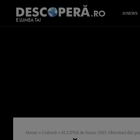
D:NEWS
Home
»
Cultură
»
ECLIPSĂ de Soare 2015. Obiceiuri din pop