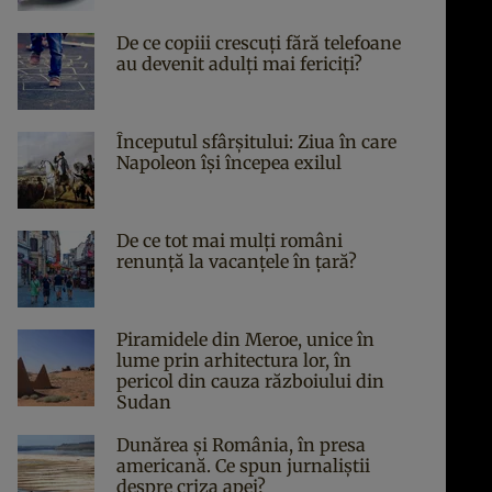
De ce copiii crescuți fără telefoane
au devenit adulți mai fericiți?
Începutul sfârşitului: Ziua în care
Napoleon îşi începea exilul
De ce tot mai mulți români
renunță la vacanțele în țară?
Piramidele din Meroe, unice în
lume prin arhitectura lor, în
pericol din cauza războiului din
Sudan
Dunărea și România, în presa
americană. Ce spun jurnaliștii
despre criza apei?