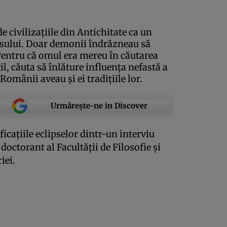
e civilizaţiile din Antichitate ca un
ersului. Doar demonii îndrăzneau să
Pentru că omul era mereu în căutarea
gil, căuta să înlăture influenţa nefastă a
Românii aveau şi ei tradiţiile lor.
Urmărește-ne in Discover
caţiile eclipselor dintr-un interviu
octorant al Facultăţii de Filosofie şi
iei.