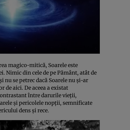
ea magico-mitică, Soarele este
 ei. Nimic din cele de pe Pământ, atât de
i nu se petrec dacă Soarele nu şi-ar
or de aici. De aceea a existat
ntrastant între darurile vieţii,
arele şi pericolele nopţii, semnificate
icului dens şi rece.