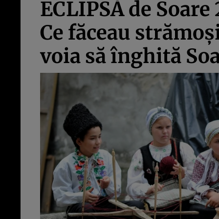
ECLIPSĂ de Soare 2
Ce făceau strămoşi
voia să înghită So