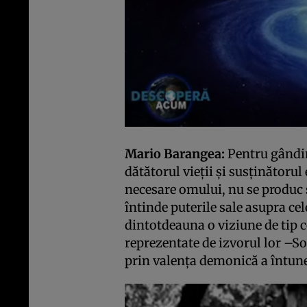
Mario Barangea:
Pentru gândir
dătătorul vieţii şi susţinătorul
necesare omului, nu se produc ş
întinde puterile sale asupra cel
dintotdeauna o viziune de tip co
reprezentate de izvorul lor –So
prin valenţa demonică a întuner