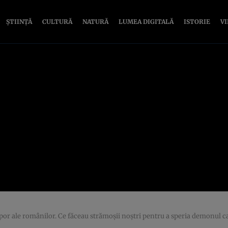
ȘTIINȚĂ
CULTURĂ
NATURĂ
LUMEA DIGITALĂ
ISTORIE
V
or ale românilor. Ce făceau strămoşii noştri pentru a speria demonul ca