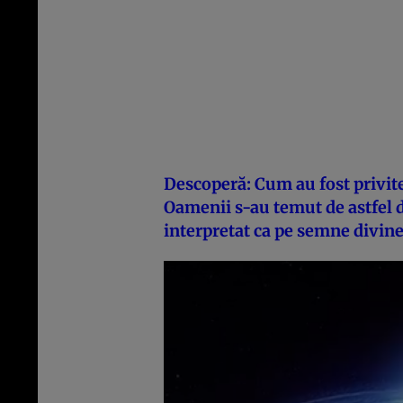
Descoperă: Cum au fost privite 
Oamenii s-au temut de astfel
interpretat ca pe semne divin