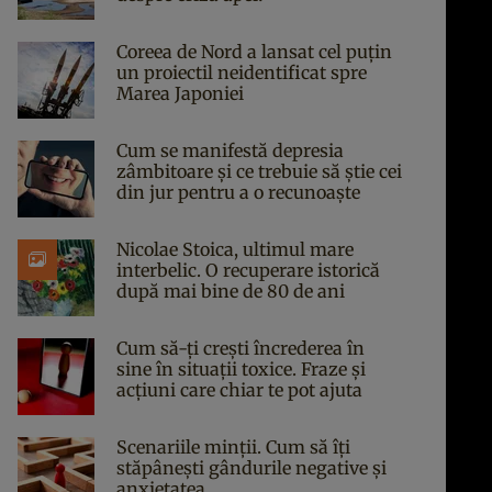
Coreea de Nord a lansat cel puțin
un proiectil neidentificat spre
Marea Japoniei
Cum se manifestă depresia
zâmbitoare și ce trebuie să știe cei
din jur pentru a o recunoaște
Nicolae Stoica, ultimul mare
interbelic. O recuperare istorică
după mai bine de 80 de ani
Cum să-ți crești încrederea în
sine în situații toxice. Fraze și
acțiuni care chiar te pot ajuta
Scenariile minții. Cum să îți
stăpânești gândurile negative și
anxietatea