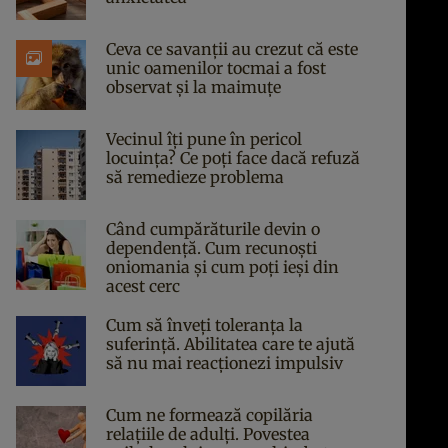
Ceva ce savanții au crezut că este
unic oamenilor tocmai a fost
observat și la maimuțe
Vecinul îți pune în pericol
locuința? Ce poți face dacă refuză
să remedieze problema
Când cumpărăturile devin o
dependență. Cum recunoști
oniomania și cum poți ieși din
acest cerc
Cum să înveți toleranța la
suferință. Abilitatea care te ajută
să nu mai reacționezi impulsiv
Cum ne formează copilăria
relațiile de adulți. Povestea