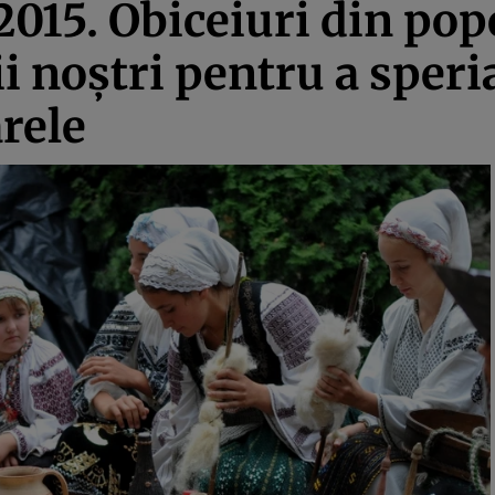
015. Obiceiuri din pop
i noştri pentru a sper
arele