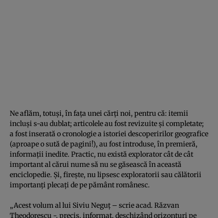
Ne aflăm, totuşi, în faţa unei cărţi noi, pentru că: itemii
incluşi s-au dublat; articolele au fost revizuite şi completate;
a fost inserată o cronologie a istoriei descoperirilor geografice
(aproape o sută de pagini!), au fost introduse, în premieră,
informaţii inedite. Practic, nu există explorator cât de cât
important al cărui nume să nu se găsească în această
enciclopedie. Şi, fireşte, nu lipsesc exploratorii sau călătorii
importanţi plecaţi de pe pământ românesc.
„Acest volum al lui Siviu Neguţ – scrie acad. Răzvan
Theodorescu -, precis, informat, deschizând orizonturi pe