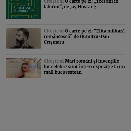
Citeşte şi
O carte pe zi: „Trei ani în
labirint”, de Jay Hosking
Citeşte şi
O carte pe zi: "Elita militară
românească", de Dumitru-Dan
Crîşmaru
Citeşte şi
Mari români şi invenţiile
lor celebre sunt într-o expoziţie la un
mall bucureştean