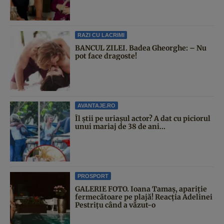
RAZI CU LACRIMI
BANCUL ZILEI. Badea Gheorghe: – Nu
pot face dragoste!
AVANTAJE.RO
Îl știi pe uriașul actor? A dat cu piciorul
unui mariaj de 38 de ani...
PROSPORT
GALERIE FOTO. Ioana Tamaş, apariție
fermecătoare pe plajă! Reacția Adelinei
Pestrițu când a văzut-o