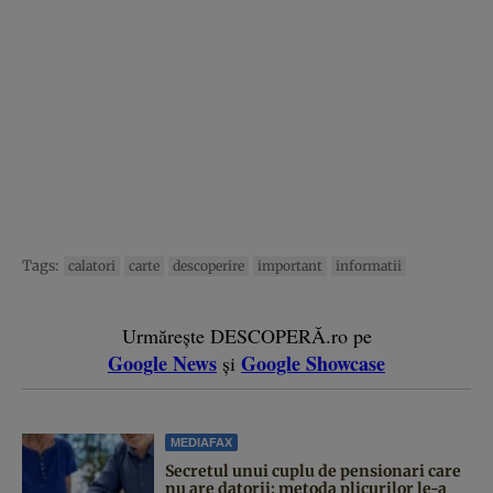
Tags:
calatori
carte
descoperire
important
informatii
Urmărește DESCOPERĂ.ro pe
Google News
Google Showcase
și
MEDIAFAX
Secretul unui cuplu de pensionari care
nu are datorii: metoda plicurilor le-a