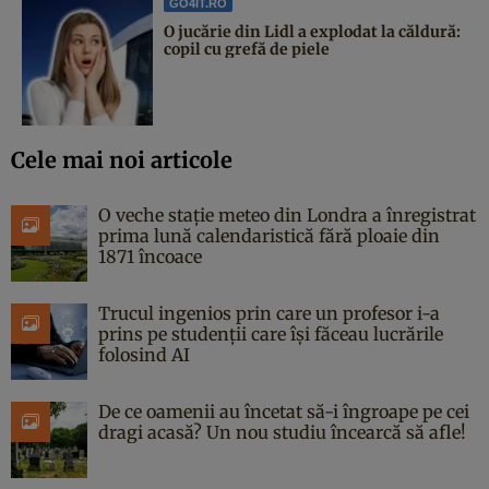
GO4IT.RO
O jucărie din Lidl a explodat la căldură:
copil cu grefă de piele
Cele mai noi articole
O veche stație meteo din Londra a înregistrat
prima lună calendaristică fără ploaie din
1871 încoace
Trucul ingenios prin care un profesor i-a
prins pe studenții care își făceau lucrările
folosind AI
De ce oamenii au încetat să-i îngroape pe cei
dragi acasă? Un nou studiu încearcă să afle!