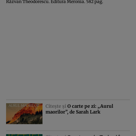
Răzvan Theodorescu. Editura Meronia. 582 pag.
Citeşte şi
O carte pe zi: „Aurul
maorilor”, de Sarah Lark