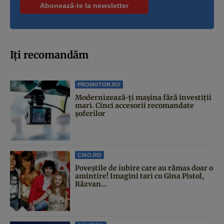
Iți recomandăm
PROMOTOR.RO
Modernizează-ți mașina fără investiții
mari. Cinci accesorii recomandate
șoferilor
CIAO.RO
Poveştile de iubire care au rămas doar o
amintire! Imagini tari cu Gina Pistol,
Răzvan...