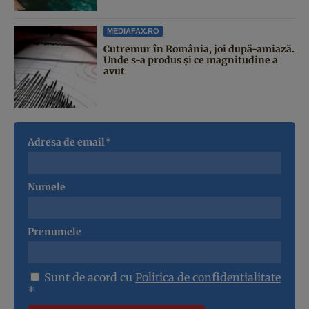
MEDIAFAX.RO
Cutremur în România, joi după-amiază.
Unde s-a produs și ce magnitudine a
avut
Adresa de email*
Numele
Prenumele
Sunt de acord cu
Politica de confidentialitate
*