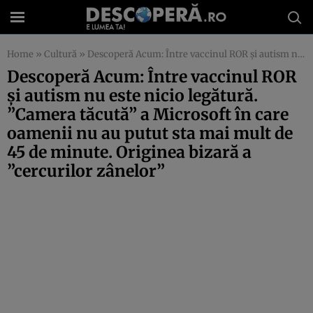
Home
»
Cultură
»
Descoperă Acum: Între vaccinul ROR şi autism nu este nicio legătură. ”Camera tăcută” a Microsoft în care oamenii nu au putut sta mai mult de 45 de minute. Originea bizară a ”cercurilor zânelor”
Descoperă Acum: Între vaccinul ROR
şi autism nu este nicio legătură.
”Camera tăcută” a Microsoft în care
oamenii nu au putut sta mai mult de
45 de minute. Originea bizară a
”cercurilor zânelor”