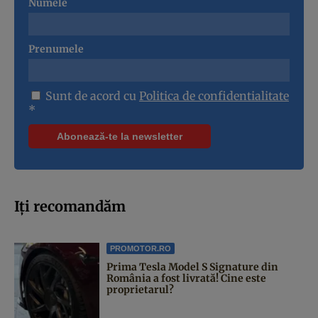
Numele
Prenumele
Sunt de acord cu
Politica de confidentialitate
*
Iți recomandăm
PROMOTOR.RO
Prima Tesla Model S Signature din
România a fost livrată! Cine este
proprietarul?