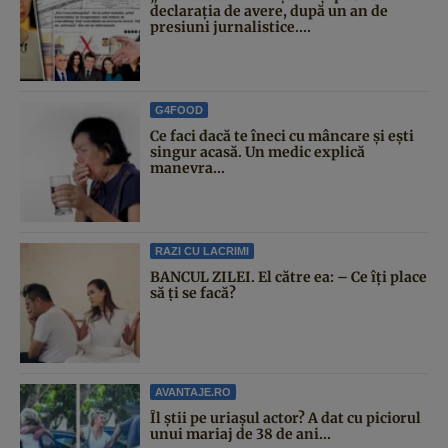
declarația de avere, după un an de
presiuni jurnalistice....
G4FOOD
Ce faci dacă te îneci cu mâncare și ești
singur acasă. Un medic explică
manevra...
RAZI CU LACRIMI
BANCUL ZILEI. El către ea: – Ce îți place
să ți se facă?
AVANTAJE.RO
Îl știi pe uriașul actor? A dat cu piciorul
unui mariaj de 38 de ani...