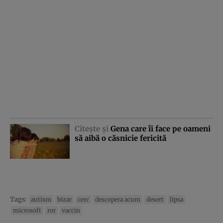
Citeşte şi
Gena care îi face pe oameni
să aibă o căsnicie fericită
Tags:
autism
bizar
cerc
descopera acum
desert
lipsa
microsoft
ror
vaccin