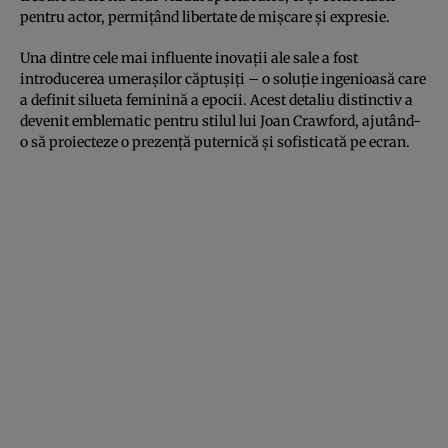
pentru actor, permițând libertate de mișcare și expresie.
Una dintre cele mai influente inovații ale sale a fost
introducerea umerașilor căptușiți – o soluție ingenioasă care
a definit silueta feminină a epocii. Acest detaliu distinctiv a
devenit emblematic pentru stilul lui Joan Crawford, ajutând-
o să proiecteze o prezență puternică și sofisticată pe ecran.