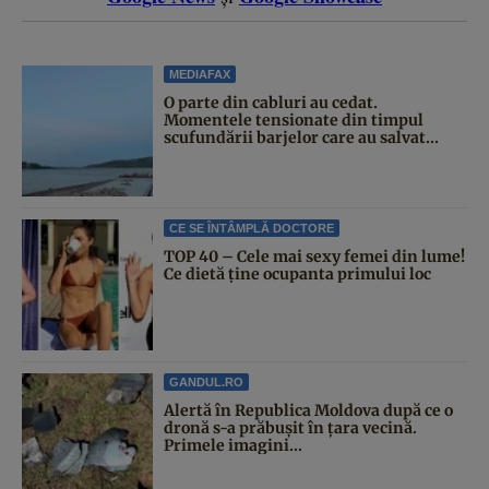
MEDIAFAX
O parte din cabluri au cedat.
Momentele tensionate din timpul
scufundării barjelor care au salvat...
CE SE ÎNTÂMPLĂ DOCTORE
TOP 40 – Cele mai sexy femei din lume!
Ce dietă ține ocupanta primului loc
GANDUL.RO
Alertă în Republica Moldova după ce o
dronă s-a prăbușit în țara vecină.
Primele imagini...