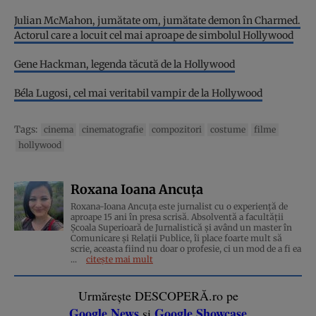
Julian McMahon, jumătate om, jumătate demon în Charmed.
Actorul care a locuit cel mai aproape de simbolul Hollywood
Gene Hackman, legenda tăcută de la Hollywood
Béla Lugosi, cel mai veritabil vampir de la Hollywood
Tags:
cinema
cinematografie
compozitori
costume
filme
hollywood
Roxana Ioana Ancuța
Roxana-Ioana Ancuța este jurnalist cu o experiență de
aproape 15 ani în presa scrisă. Absolventă a facultății
Școala Superioară de Jurnalistică și având un master în
Comunicare și Relații Publice, îi place foarte mult să
scrie, aceasta fiind nu doar o profesie, ci un mod de a fi ea
...
citește mai mult
Urmărește DESCOPERĂ.ro pe
Google News
Google Showcase
și