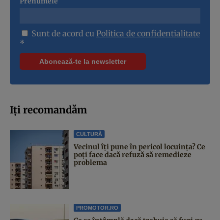
Prenumele
Sunt de acord cu
Politica de confidentialitate
*
Iți recomandăm
CULTURĂ
Vecinul îți pune în pericol locuința? Ce
poți face dacă refuză să remedieze
problema
PROMOTOR.RO