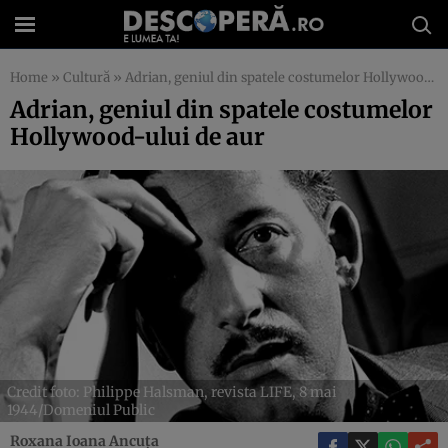
Home
»
Cultură
»
Adrian, geniul din spatele costumelor Hollywood-ului de aur
Adrian, geniul din spatele costumelor
Hollywood-ului de aur
Credit foto: Philippe Halsman, revista LIFE, 8 mai
1944/Domeniul Public
Roxana Ioana Ancuța