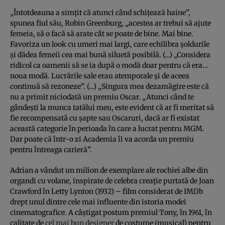
„Întotdeauna a simțit că atunci când schițează haine”,
spunea fiul său, Robin Greenburg, „acestea ar trebui să ajute
femeia, să o facă să arate cât se poate de bine. Mai bine.
Favoriza un look cu umeri mai largi, care echilibra șoldurile
și dădea femeii cea mai bună siluetă posibilă. (…) „Considera
ridicol ca oamenii să se ia după o modă doar pentru că era…
noua modă. Lucrările sale erau atemporale și de aceea
continuă să rezoneze”. (…) „Singura mea dezamăgire este că
nu a primit niciodată un premiu Oscar. „Atunci când te
gândești la munca tatălui meu, este evident că ar fi meritat să
fie recompensată cu șapte sau Oscaruri, dacă ar fi existat
această categorie în perioada în care a lucrat pentru MGM.
Dar poate că într-o zi Academia îi va acorda un premiu
pentru întreaga carieră”.
Adrian a vândut un milion de exemplare ale rochiei albe din
organdi cu volane, inspirate de celebra creație purtată de Joan
Crawford în Letty Lynton (1932) – film considerat de IMDb
drept unul dintre cele mai influente din istoria modei
cinematografice. A câștigat postum premiul Tony, în 1961, în
calitate de
cel mai bun designer
de costume (musical) pentru