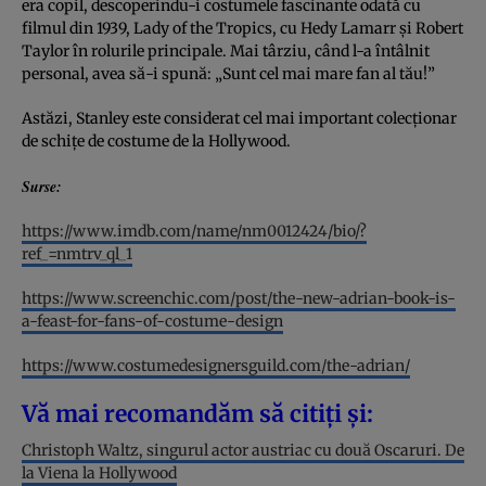
era copil, descoperindu-i costumele fascinante odată cu
filmul din 1939, Lady of the Tropics, cu Hedy Lamarr și Robert
Taylor în rolurile principale. Mai târziu, când l-a întâlnit
personal, avea să-i spună: „Sunt cel mai mare fan al tău!”
Astăzi, Stanley este considerat cel mai important colecționar
de schițe de costume de la Hollywood.
Surse:
https://www.imdb.com/name/nm0012424/bio/?
ref_=nmtrv_ql_1
https://www.screenchic.com/post/the-new-adrian-book-is-
a-feast-for-fans-of-costume-design
https://www.costumedesignersguild.com/the-adrian/
Vă mai recomandăm să citiți și:
Christoph Waltz, singurul actor austriac cu două Oscaruri. De
la Viena la Hollywood