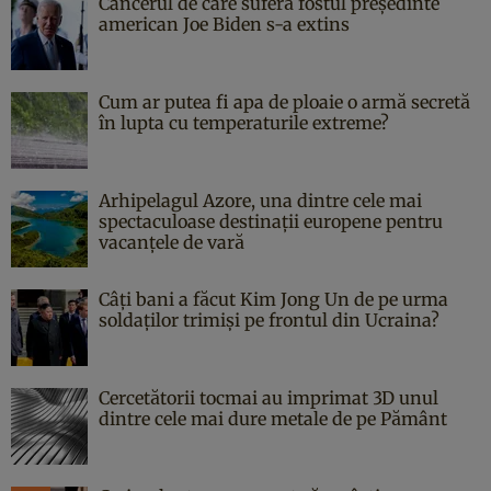
Cancerul de care suferă fostul președinte
american Joe Biden s-a extins
Cum ar putea fi apa de ploaie o armă secretă
în lupta cu temperaturile extreme?
Arhipelagul Azore, una dintre cele mai
spectaculoase destinații europene pentru
vacanțele de vară
Câți bani a făcut Kim Jong Un de pe urma
soldaților trimiși pe frontul din Ucraina?
Cercetătorii tocmai au imprimat 3D unul
dintre cele mai dure metale de pe Pământ