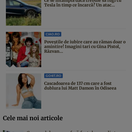
Ce se întâmplă dacă trebuie să fugi cu
Tesla în timp ce încarcă? Un atac...
CIAO.RO
Poveştile de iubire care au rămas doar o
amintire! Imagini tari cu Gina Pistol,
Răzvan...
GO4IT.RO
Cascadoarea de 137 cm care a fost
dublura lui Matt Damon în Odiseea
Cele mai noi articole