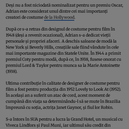
Deși nu a fost niciodată nominalizat pentru un premiu Oscar,
Adrian este considerat unul dintre cei mai importanți
creatori de costume
de la Hollywood
.
După ce s-a retras din designul de costume pentru film în
1948 (deși a revenit ocazional), Adrian s-a dedicat vieții
personale și propriei afaceri. A deschis saloane de modă la
New York și Beverly Hills, creațiile sale fiind vândute în cele
mai importante magazine din Statele Unite. În 1944 a primit
premiul Coty pentru modă, după ce, în 1938, fusese onorat cu
premiul Lord & Taylor pentru munca sa la Marie Antoinette
(1938).
Ultima contribuție în calitate de designer de costume pentru
film a fost pentru producția din 1952 Lovely to Look At (1952).
În același an a suferit un atac de cord, acest moment de
cumpănă din viața sa determinându-l să se mute în Brazilia
împreună cu soția, actrița Janet Gaynor, și fiul lor Robin.
S-a întors în SUA pentru a lucra la Grand Hotel, un musical cu
Viveca Lindfors și Paul Muni, iar ultimul său credit din