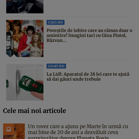
CIAO.RO
Poveştile de iubire care au rămas doar o
amintire! Imagini tari cu Gina Pistol,
Răzvan...
GO4IT.RO
La Lidl: Aparatul de 28 lei care te ajută
să dai găuri unde trebuie
Cele mai noi articole
Un rover care a ajuns pe Marte în urmă cu
mai bine de 20 de ani a dezvăluit ceva
surprinzător despre Planeta Roșie