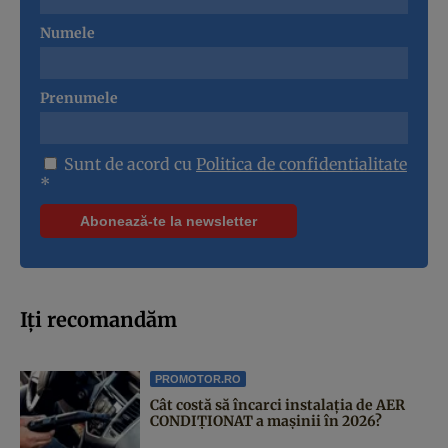
Numele
Prenumele
Sunt de acord cu
Politica de confidentialitate
*
Iți recomandăm
PROMOTOR.RO
Cât costă să încarci instalația de AER
CONDIȚIONAT a mașinii în 2026?