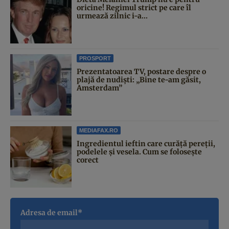
oricine! Regimul strict pe care îl
urmează zilnic i-a...
PROSPORT
Prezentatoarea TV, postare despre o
plajă de nudiști: „Bine te-am găsit,
Amsterdam”
MEDIAFAX.RO
Ingredientul ieftin care curăță pereții,
podelele și vesela. Cum se folosește
corect
Adresa de email*