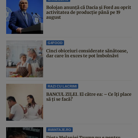
Bolojan anunță că Dacia și Ford au oprit
activitatea de producție până pe 19
august
G4FOOD
Cinci obiceiuri considerate sănătoase,
dar care în exces te pot îmbolnăvi
RAZI CU LACRIMI
BANCUL ZILEI. El către ea: – Ce îți place
să ți se facă?
AVANTAJE.RO
Dieta Melaniei Trump nu e pentru