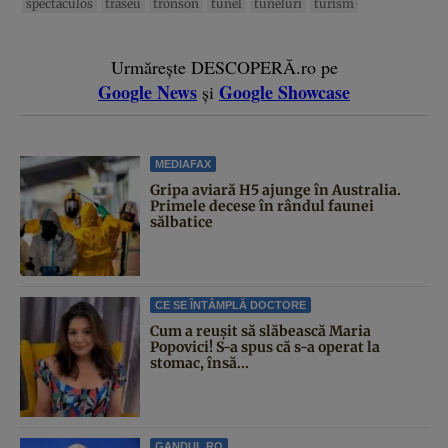
spectaculos
traseu
tronson
tunel
tuneluri
turism
Urmărește DESCOPERĂ.ro pe
Google News
Google Showcase
și
MEDIAFAX
Gripa aviară H5 ajunge în Australia.
Primele decese în rândul faunei
sălbatice
CE SE ÎNTÂMPLĂ DOCTORE
Cum a reușit să slăbească Maria
Popovici! S-a spus că s-a operat la
stomac, însă...
GANDUL.RO