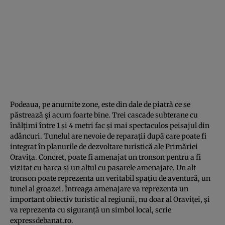
Podeaua, pe anumite zone, este din dale de piatră ce se
păstrează şi acum foarte bine. Trei cascade subterane cu
înălţimi între 1 şi 4 metri fac şi mai spectaculos peisajul din
adâncuri. Tunelul are nevoie de reparaţii după care poate fi
integrat în planurile de dezvoltare turistică ale Primăriei
Oraviţa. Concret, poate fi amenajat un tronson pentru a fi
vizitat cu barca şi un altul cu pasarele amenajate. Un alt
tronson poate reprezenta un veritabil spaţiu de aventură, un
tunel al groazei. Întreaga amenajare va reprezenta un
important obiectiv turistic al regiunii, nu doar al Oraviţei, şi
va reprezenta cu siguranţă un simbol local, scrie
expressdebanat.ro.