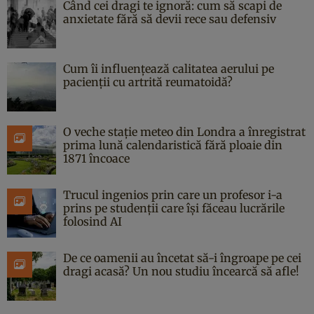
Când cei dragi te ignoră: cum să scapi de
anxietate fără să devii rece sau defensiv
Cum îi influențează calitatea aerului pe
pacienții cu artrită reumatoidă?
O veche stație meteo din Londra a înregistrat
prima lună calendaristică fără ploaie din
1871 încoace
Trucul ingenios prin care un profesor i-a
prins pe studenții care își făceau lucrările
folosind AI
De ce oamenii au încetat să-i îngroape pe cei
dragi acasă? Un nou studiu încearcă să afle!