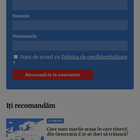
Numele
Prenumele
Sunt de acord cu
Politica de confidentialitate
*
Iți recomandăm
D:NEWS
Care sunt marile orașe în care tinerii
din Generația Z și-ar dori să trăiască?