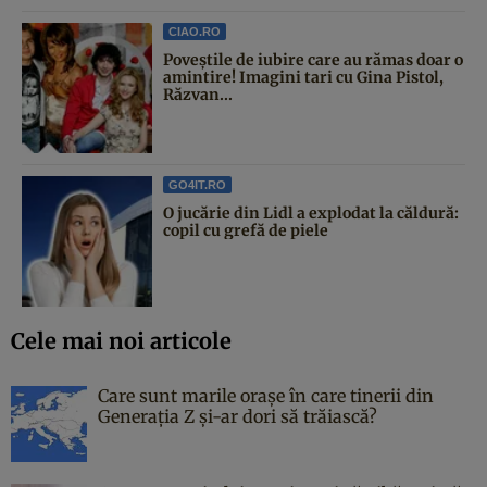
CIAO.RO
Poveştile de iubire care au rămas doar o
amintire! Imagini tari cu Gina Pistol,
Răzvan...
GO4IT.RO
O jucărie din Lidl a explodat la căldură:
copil cu grefă de piele
Cele mai noi articole
Care sunt marile orașe în care tinerii din
Generația Z și-ar dori să trăiască?