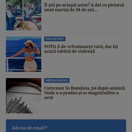
Îl știi pe uriașul actor? A dat cu piciorul
unui mariaj de 38 de ani...
PROSPORT
FOTO. E de-o frumusețe rară, dar își
acuză iubitul de violență
MEDIAFAX.RO
Cutremur în România, joi după-amiază.
Unde s-a produs și ce magnitudine a
avut
Adresa de email*