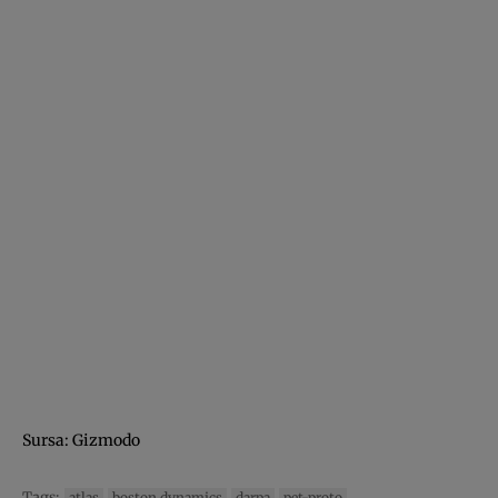
Sursa:
Gizmodo
Tags:
atlas
boston dynamics
darpa
pet-proto