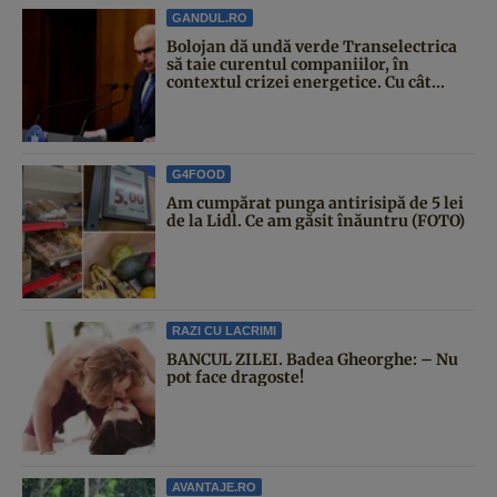
GANDUL.RO
Bolojan dă undă verde Transelectrica
să taie curentul companiilor, în
contextul crizei energetice. Cu cât...
G4FOOD
Am cumpărat punga antirisipă de 5 lei
de la Lidl. Ce am găsit înăuntru (FOTO)
RAZI CU LACRIMI
BANCUL ZILEI. Badea Gheorghe: – Nu
pot face dragoste!
AVANTAJE.RO