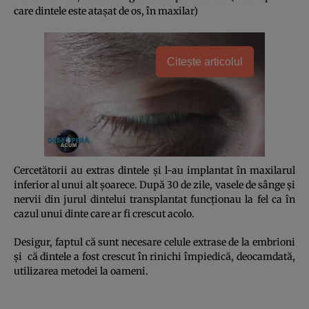
care dintele este ataşat de os, în maxilar)
Citește articolul
Cercetătorii au extras dintele şi l-au implantat în maxilarul
inferior al unui alt şoarece. După 30 de zile, vasele de sânge şi
nervii din jurul dintelui transplantat funcţionau la fel ca în
cazul unui dinte care ar fi crescut acolo.
Desigur, faptul că sunt necesare celule extrase de la embrioni
şi că dintele a fost crescut în rinichi împiedică, deocamdată,
utilizarea metodei la oameni.