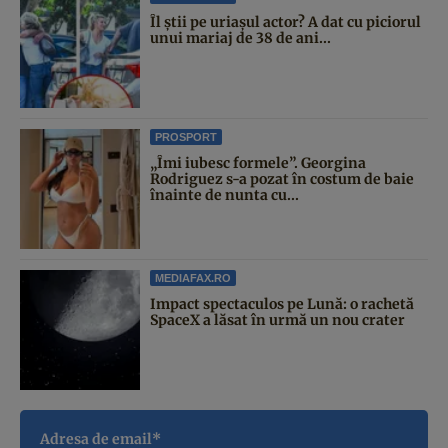
Îl știi pe uriașul actor? A dat cu piciorul
unui mariaj de 38 de ani...
PROSPORT
„Îmi iubesc formele”. Georgina
Rodriguez s-a pozat în costum de baie
înainte de nunta cu...
MEDIAFAX.RO
Impact spectaculos pe Lună: o rachetă
SpaceX a lăsat în urmă un nou crater
Adresa de email*