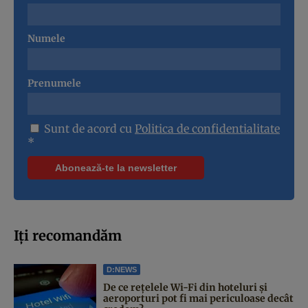
Numele
Prenumele
Sunt de acord cu
Politica de confidentialitate
*
Iți recomandăm
D:NEWS
De ce rețelele Wi-Fi din hoteluri și
aeroporturi pot fi mai periculoase decât