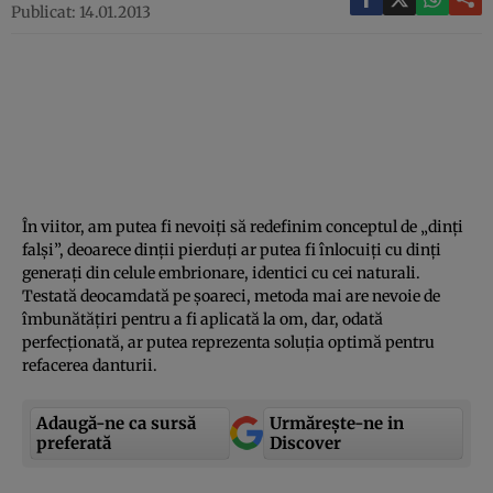
Publicat: 14.01.2013
În viitor, am putea fi nevoiţi să redefinim conceptul de „dinţi
falşi”, deoarece dinţii pierduţi ar putea fi înlocuiţi cu dinţi
generaţi din celule embrionare, identici cu cei naturali.
Testată deocamdată pe şoareci, metoda mai are nevoie de
îmbunătăţiri pentru a fi aplicată la om, dar, odată
perfecţionată, ar putea reprezenta soluţia optimă pentru
refacerea danturii.
Adaugă-ne ca sursă
Urmărește-ne in
preferată
Discover