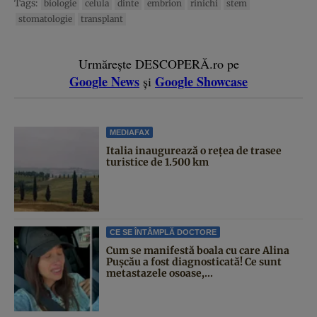
Tags:
biologie
celula
dinte
embrion
rinichi
stem
stomatologie
transplant
Urmărește DESCOPERĂ.ro pe
Google News
Google Showcase
și
MEDIAFAX
Italia inaugurează o rețea de trasee
turistice de 1.500 km
CE SE ÎNTÂMPLĂ DOCTORE
Cum se manifestă boala cu care Alina
Pușcău a fost diagnosticată! Ce sunt
metastazele osoase,...