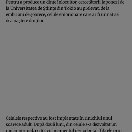
Pentru a produce un dinte înlocuitor, cercetătorii japonezi de
la Universitatea de Ştiinţe din Tokio au prelevat, de la
embrioni de şoarece, celule embrionare care ar fi urmat să
dea naştere dinţilor.
Celulele respective au fost implantate în rinichiul unui
şoarece adult. După două luni, din celule s-a dezvoltat un
molar normal, cu tot cu ligamentul periodontal (fibrele prin