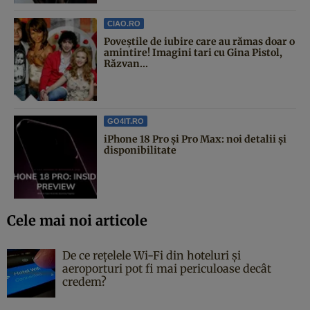
CIAO.RO
Poveştile de iubire care au rămas doar o
amintire! Imagini tari cu Gina Pistol,
Răzvan...
GO4IT.RO
iPhone 18 Pro și Pro Max: noi detalii și
disponibilitate
Cele mai noi articole
De ce rețelele Wi-Fi din hoteluri și
aeroporturi pot fi mai periculoase decât
credem?