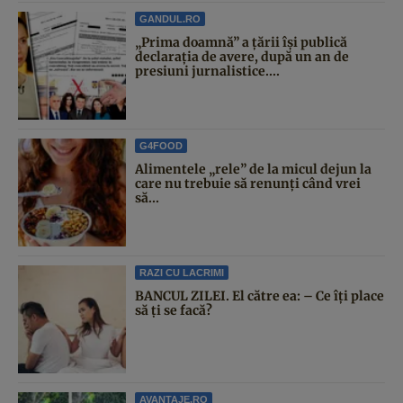
GANDUL.RO
„Prima doamnă” a țării își publică
declarația de avere, după un an de
presiuni jurnalistice....
G4FOOD
Alimentele „rele” de la micul dejun la
care nu trebuie să renunți când vrei
să...
RAZI CU LACRIMI
BANCUL ZILEI. El către ea: – Ce îți place
să ți se facă?
AVANTAJE.RO