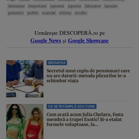
demarare
important
japonez
japonia
laborator
lansare
polemici
public
scandal
stiinta
studiu
Urmărește DESCOPERĂ.ro pe
Google News
Google Showcase
și
MEDIAFAX
Secretul unui cuplu de pensionari care
nu are datorii: metoda plicurilor le-a
schimbat viața
CE SE ÎNTÂMPLĂ DOCTORE
Cum arată acum Julia Chelaru, fosta
membră a trupei Exotic! Și-a etalat
formele voluptoase, la...