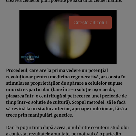
creare a celulelor pluripotente pe baza unor celule mature.
Citește articolul
Procedeul, care are la prima vedere un potenţial
revoluţionar pentru medicina regenerativă, ar consta în
stimularea proprietăţilor de apărare a celulelor supuse
unui stres particular (baie într-o soluţie uşor acidă,
plasarea într-o centrifugă şi petrecerea unei perioade de
timp într-o soluţie de cultură). Scopul metodei: să le facă
să revină la un stadiu anterior, aproape embrionar, fără a
trece prin manipulări genetice.
Dar, la puţin timp după aceea, unul dintre coautorii studiului
a contestat rezultatele anunţate, pe motivul că o parte din