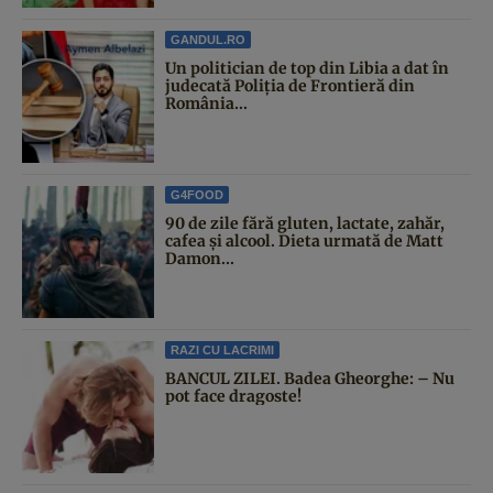
GANDUL.RO
Un politician de top din Libia a dat în
judecată Poliția de Frontieră din
România...
G4FOOD
90 de zile fără gluten, lactate, zahăr,
cafea și alcool. Dieta urmată de Matt
Damon...
RAZI CU LACRIMI
BANCUL ZILEI. Badea Gheorghe: – Nu
pot face dragoste!