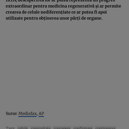
extraordinar pentru medicina regenerativă şi ar permite
crearea de celule nediferenţiate ce ar putea fi apoi
utilizate pentru obţinerea unor părţi de organe.
Surse:
Mediafax
,
AP
Tags:
celule
comunitate
concepere
confirmare
controversa