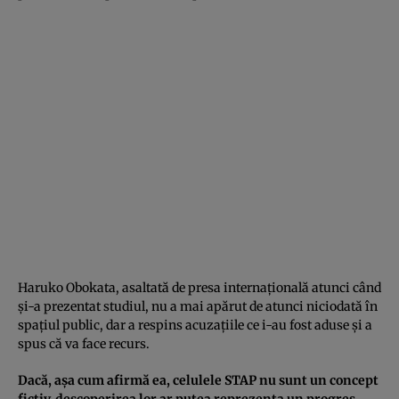
Haruko Obokata, asaltată de presa internaţională atunci când
şi-a prezentat studiul, nu a mai apărut de atunci niciodată în
spaţiul public, dar a respins acuzaţiile ce i-au fost aduse şi a
spus că va face recurs.
Dacă, aşa cum afirmă ea, celulele STAP nu sunt un concept
fictiv, descoperirea lor ar putea reprezenta un progres