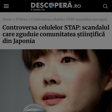
Home
»
D:News
»
Controversa celulelor STAP: scandalul care zguduie comunitatea ştiinţifică din Japonia
Controversa celulelor STAP: scandalul
care zguduie comunitatea ştiinţifică
din Japonia