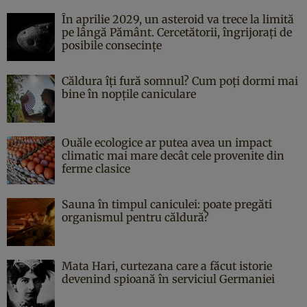
În aprilie 2029, un asteroid va trece la limită
pe lângă Pământ. Cercetătorii, îngrijorați de
posibile consecințe
Căldura îți fură somnul? Cum poți dormi mai
bine în nopțile caniculare
Ouăle ecologice ar putea avea un impact
climatic mai mare decât cele provenite din
ferme clasice
Sauna în timpul caniculei: poate pregăti
organismul pentru căldură?
Mata Hari, curtezana care a făcut istorie
devenind spioană în serviciul Germaniei