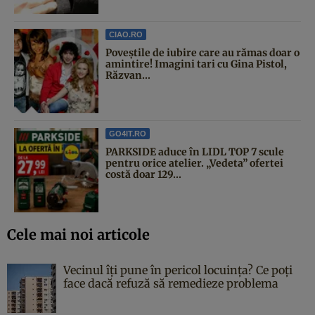
CIAO.RO
Poveştile de iubire care au rămas doar o
amintire! Imagini tari cu Gina Pistol,
Răzvan...
GO4IT.RO
PARKSIDE aduce în LIDL TOP 7 scule
pentru orice atelier. „Vedeta” ofertei
costă doar 129...
Cele mai noi articole
Vecinul îți pune în pericol locuința? Ce poți
face dacă refuză să remedieze problema