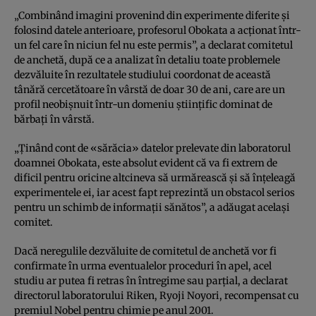
„Combinând imagini provenind din experimente diferite şi
folosind datele anterioare, profesorul Obokata a acţionat într-
un fel care în niciun fel nu este permis”, a declarat comitetul
de anchetă, după ce a analizat în detaliu toate problemele
dezvăluite în rezultatele studiului coordonat de această
tânără cercetătoare în vârstă de doar 30 de ani, care are un
profil neobişnuit într-un domeniu ştiinţific dominat de
bărbaţi în vârstă.
„Ţinând cont de «sărăcia» datelor prelevate din laboratorul
doamnei Obokata, este absolut evident că va fi extrem de
dificil pentru oricine altcineva să urmărească şi să înţeleagă
experimentele ei, iar acest fapt reprezintă un obstacol serios
pentru un schimb de informaţii sănătos”, a adăugat acelaşi
comitet.
Dacă neregulile dezvăluite de comitetul de anchetă vor fi
confirmate în urma eventualelor proceduri în apel, acel
studiu ar putea fi retras în întregime sau parţial, a declarat
directorul laboratorului Riken, Ryoji Noyori, recompensat cu
premiul Nobel pentru chimie pe anul 2001.