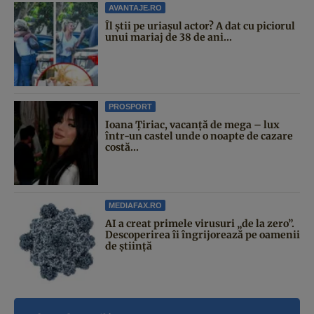
AVANTAJE.RO
Îl știi pe uriașul actor? A dat cu piciorul
unui mariaj de 38 de ani...
PROSPORT
Ioana Țiriac, vacanță de mega – lux
într-un castel unde o noapte de cazare
costă...
MEDIAFAX.RO
AI a creat primele virusuri „de la zero”.
Descoperirea îi îngrijorează pe oamenii
de știință