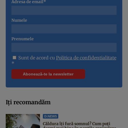
Adresa de email*
Numele
Prenumele
Sunt de acord cu
Politica de confidentialitate
*
Iți recomandăm
D:NEWS
Căldura îți fură somnul? Cum poți