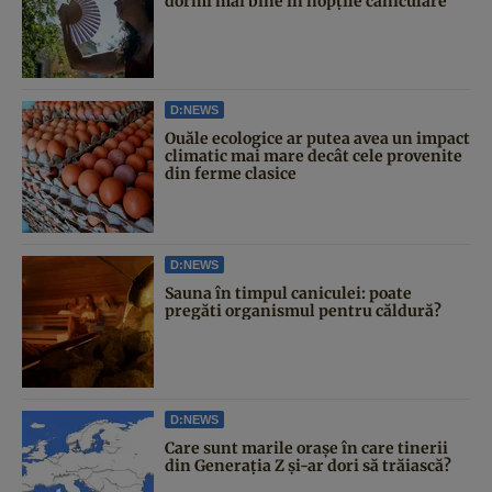
dormi mai bine în nopțile caniculare
D:NEWS
Ouăle ecologice ar putea avea un impact
climatic mai mare decât cele provenite
din ferme clasice
D:NEWS
Sauna în timpul caniculei: poate
pregăti organismul pentru căldură?
D:NEWS
Care sunt marile orașe în care tinerii
din Generația Z și-ar dori să trăiască?