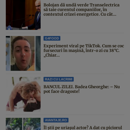
Bolojan dă undă verde Transelectrica
să taie curentul companiilor, în
contextul crizei energetice. Cu cât...
G4FOOD
Experiment viral pe TikTok. Cum se coc
fursecuri în mașină, într-o zi cu 38°C.
„Chiar...
RAZI CU LACRIMI
BANCUL ZILEI. Badea Gheorghe: – Nu
pot face dragoste!
AVANTAJE.RO
Îl știi pe uriașul actor? A dat cu piciorul