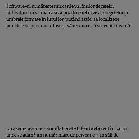
Software-ul urmăreşte mişcările vârfurilor degetelor
utilizatorului şi analizează poziţiile relative ale degetelor şi
umbrele formate în jurul lor, putând astfel să localizeze
punctele de pe ecran atinse şi să recunoască secvenţa tastată.
Un asemenea atac camuflat poate fi foarte eficient în locuri
unde se adună un număr mare de persoane – în săli de