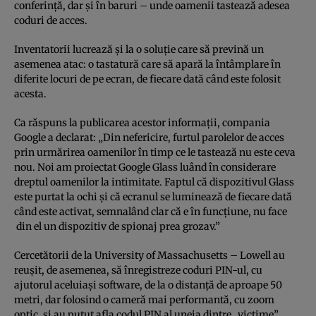
conferinţă, dar şi în baruri – unde oamenii tastează adesea
coduri de acces.
Inventatorii lucrează şi la o soluţie care să prevină un
asemenea atac: o tastatură care să apară la întâmplare în
diferite locuri de pe ecran, de fiecare dată când este folosit
acesta.
Ca răspuns la publicarea acestor informaţii, compania
Google a declarat: „Din nefericire, furtul parolelor de acces
prin urmărirea oamenilor în timp ce le tastează nu este ceva
nou. Noi am proiectat Google Glass luând în considerare
dreptul oamenilor la intimitate. Faptul că dispozitivul Glass
este purtat la ochi şi că ecranul se luminează de fiecare dată
când este activat, semnalând clar că e în funcţiune, nu face
din el un dispozitiv de spionaj prea grozav.”
Cercetătorii de la University of Massachusetts – Lowell au
reuşit, de asemenea, să înregistreze coduri PIN-ul, cu
ajutorul aceluiaşi software, de la o distanţă de aproape 50
metri, dar folosind o cameră mai performantă, cu zoom
optic, şi au putut afla codul PIN al uneia dintre „victime”,