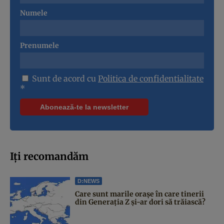
Numele
Prenumele
Sunt de acord cu
Politica de confidentialitate
*
Iți recomandăm
D:NEWS
Care sunt marile orașe în care tinerii
din Generația Z și-ar dori să trăiască?