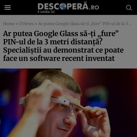
Home
»
D:News
»
Ar putea Google Glass să-ţi „fure” PIN-ul de la 3 metri distanţă? Specialiştii au demonstrat ce poate face un software recent inventat
Ar putea Google Glass să-ţi „fure”
PIN-ul de la 3 metri distanţă?
Specialiştii au demonstrat ce poate
face un software recent inventat