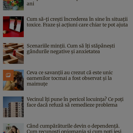
ani
Cum să-ți crești încrederea în sine în situații
toxice. Fraze și acțiuni care chiar te pot ajuta
Scenariile minții. Cum să îți stăpânești
gândurile negative și anxietatea
Ceva ce savanții au crezut că este unic
oamenilor tocmai a fost observat și la
maimuțe
Vecinul îți pune în pericol locuința? Ce poți
face dacă refuză să remedieze problema
Când cumpărăturile devin o dependență.
Cum recunoști oniomania și cum poți ieși