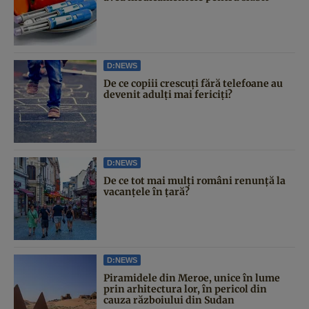
D:NEWS
De ce copiii crescuți fără telefoane au
devenit adulți mai fericiți?
D:NEWS
De ce tot mai mulți români renunță la
vacanțele în țară?
D:NEWS
Piramidele din Meroe, unice în lume
prin arhitectura lor, în pericol din
cauza războiului din Sudan