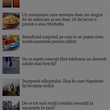
Un restaurant care servește doar un singur
fel de mâncare și are doar 20 de locuri a
primit o stea Michelin
Beneficiul surpriză pe care le-ar putea avea
medicamentele pentru slăbit
De ce copiii crescuți fără telefoane au devenit
adulți mai fericiți?
Începutul sfârşitului: Ziua în care Napoleon
îşi începea exilul
De ce tot mai mulți români renunță la
vacanțele în țară?