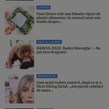
G4FOOD
Unul dintre cele mai folosite tipuri de
plastic alimentar, în centrul unui nou
studiu despre...
RAZI CU LACRIMI
BANCUL ZILEI. Badea Gheorghe: – Nu
pot face dragoste!
AVANTAJE.RO
Cum arată vedeta noastră, după ce și-a
făcut lifting facial: „Am purtat ochelari
de soare...