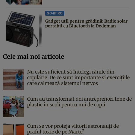
GO4IT.RO
Gadget util pentru grădină: Radio solar
portabil cu Bluetooth la Dedeman
Cele mai noi articole
Nu este suficient să înțelegi rănile din
copilărie. De ce sunt importante și exercițiile
care calmează sistemul nervos
Cum au transformat doi antreprenori tone de
plastic în școli pentru mii de copii
Cum se vor proteja viitorii astronauți de
praful toxic de pe Marte?