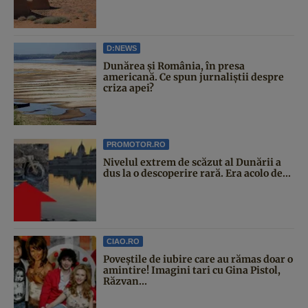
D:NEWS
Dunărea și România, în presa
americană. Ce spun jurnaliștii despre
criza apei?
PROMOTOR.RO
Nivelul extrem de scăzut al Dunării a
dus la o descoperire rară. Era acolo de...
CIAO.RO
Poveştile de iubire care au rămas doar o
amintire! Imagini tari cu Gina Pistol,
Răzvan...