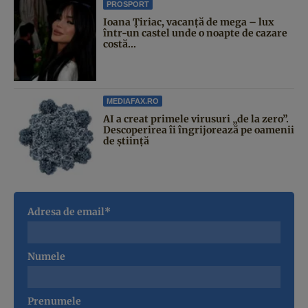
PROSPORT
Ioana Țiriac, vacanță de mega – lux
într-un castel unde o noapte de cazare
costă...
MEDIAFAX.RO
AI a creat primele virusuri „de la zero”.
Descoperirea îi îngrijorează pe oamenii
de știință
Adresa de email*
Numele
Prenumele