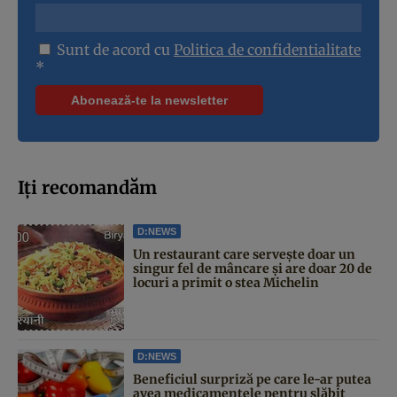
Sunt de acord cu
Politica de confidentialitate
*
Iți recomandăm
D:NEWS
Un restaurant care servește doar un
singur fel de mâncare și are doar 20 de
locuri a primit o stea Michelin
D:NEWS
Beneficiul surpriză pe care le-ar putea
avea medicamentele pentru slăbit