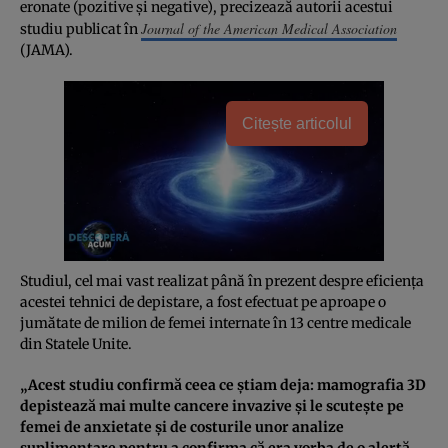
eronate (pozitive şi negative), precizează autorii acestui
Journal of the American Medical Association
studiu publicat în
(JAMA).
Citește articolul
Studiul, cel mai vast realizat până în prezent despre eficienţa
acestei tehnici de depistare, a fost efectuat pe aproape o
jumătate de milion de femei internate în 13 centre medicale
din Statele Unite.
„Acest studiu confirmă ceea ce ştiam deja: mamografia 3D
depistează mai multe cancere invazive şi le scuteşte pe
femei de anxietate şi de costurile unor analize
suplimentare pentru a confirma că era vorba de o alertă