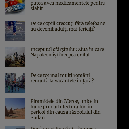
putea avea medicamentele pentru
slăbit
De ce copiii crescuți fără telefoane
au devenit adulți mai fericiți?
Începutul sfârşitului: Ziua în care
Napoleon îşi începea exilul
De ce tot mai mulți români
renunță la vacanțele în țară?
Piramidele din Meroe, unice în
lume prin arhitectura lor, în
pericol din cauza războiului din
Sudan
Dunărea și România, în presa