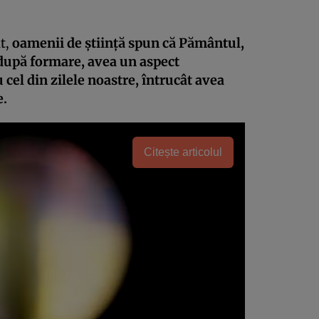
nt,
oamenii de ştiinţă spun că Pământul,
 după formare, avea un aspect
cel din zilele noastre, întrucât avea
e.
Citește articolul