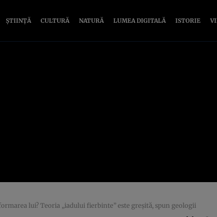
ȘTIINȚĂ
CULTURĂ
NATURĂ
LUMEA DIGITALĂ
ISTORIE
V
rmarea lui? Teoria „iadului fierbinte” este greşită, spun geologii