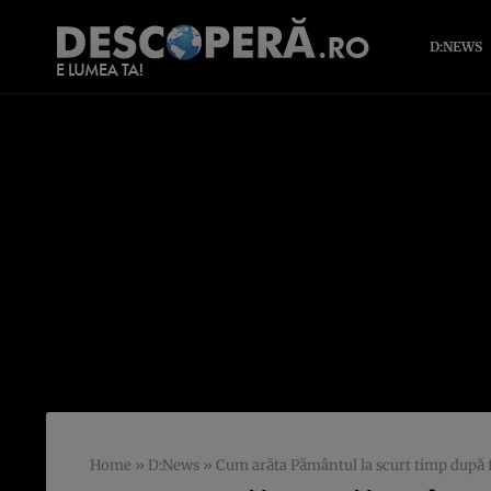
D:NEWS
Home
»
D:News
»
Cum arăta Pământul la scurt timp după fo