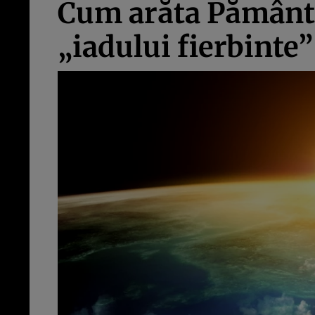
Cum arăta Pământul
„iadului fierbinte”