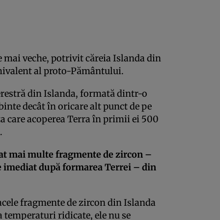
e mai veche, potrivit căreia Islanda din
chivalent al proto-Pământului.
erestră din Islanda, formată dintr-o
inte decât în oricare alt punct de pe
ţa care acoperea Terra în primii ei 500
.
at mai multe fragmente de zircon –
e imediat după formarea Terrei – din
i acele fragmente de zircon din Islanda
 temperaturi ridicate, ele nu se