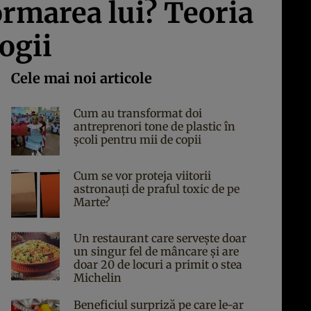
rmarea lui? Teoria
ogii
Cele mai noi articole
Cum au transformat doi
antreprenori tone de plastic în
școli pentru mii de copii
Cum se vor proteja viitorii
astronauți de praful toxic de pe
Marte?
Un restaurant care servește doar
un singur fel de mâncare și are
doar 20 de locuri a primit o stea
Michelin
Beneficiul surpriză pe care le-ar