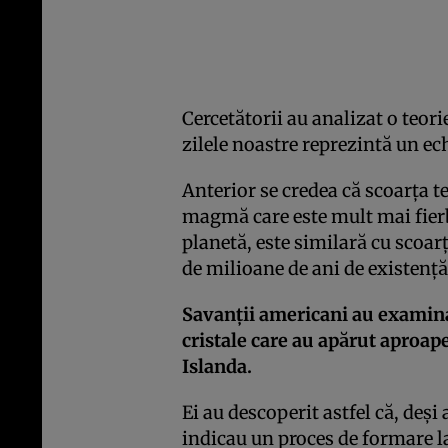
Cercetătorii au analizat o teori
zilele noastre reprezintă un e
Anterior se credea că scoarţa t
magmă care este mult mai fierb
planetă, este similară cu scoar
de milioane de ani de existenţă
Savanţii americani au examin
cristale care au apărut aproap
Islanda.
Ei au descoperit astfel că, deş
indicau un proces de formare la