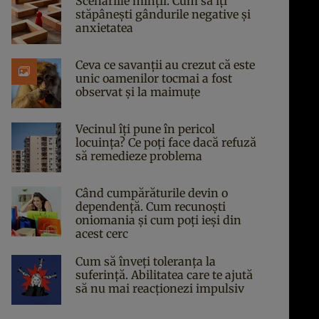
Scenariile minții. Cum să îți
stăpânești gândurile negative și
anxietatea
Ceva ce savanții au crezut că este
unic oamenilor tocmai a fost
observat și la maimuțe
Vecinul îți pune în pericol
locuința? Ce poți face dacă refuză
să remedieze problema
Când cumpărăturile devin o
dependență. Cum recunoști
oniomania și cum poți ieși din
acest cerc
Cum să înveți toleranța la
suferință. Abilitatea care te ajută
să nu mai reacționezi impulsiv