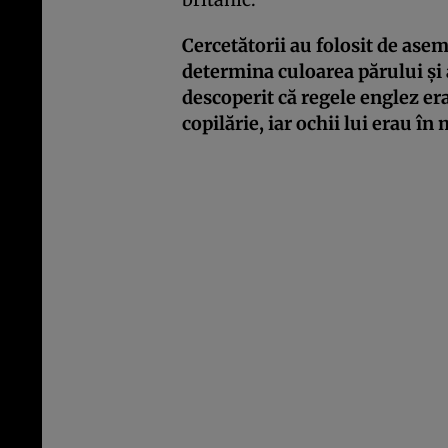
Cercetătorii au folosit de ase
determina culoarea părului şi a 
descoperit că regele englez era
copilărie, iar ochii lui erau î