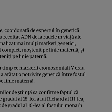
te, coordonată de expertul în genetică
u recoltat ADN de la rudele în viaţă ale
 analizat mai mulţi markeri genetici,
 complet, moştenit pe linie maternă, şi
niţi pe linie paternă.
 în timp ce markerii cromozomiali Y erau
a arătat o potrivire genetică între fostul
pe linie maternă.
ilor de ştiinţă să confirme faptul că
radul al 18-lea a lui Richard al III-lea,
 de gradul al 16-lea al fostului monarh