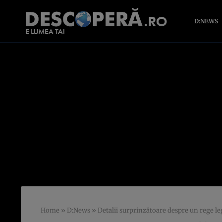
D:NEWS
Home
»
D:News
»
Detalii surprinzătoare despre un rege le