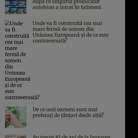
după ce singurul producător
autohton a intrat în faliment
Unde va fi construită cea mai
mare fermă de somon din
Uniunea Europeană și de ce este
controversată?
De ce unii oameni sunt mai
preferați de țânțari decât alții?
Au trecut 81 de ani de la lansarea