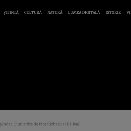
ȘTIINȚĂ
CULTURĂ
NATURĂ
LUMEA DIGITALĂ
ISTORIE
V
gendar. Cum arăta de fapt Richard al III-lea?