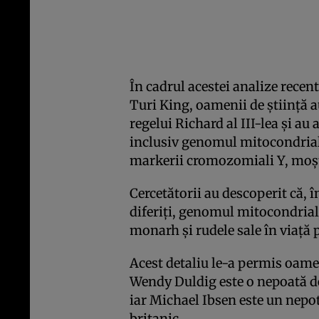
În cadrul acestei analize recen
Turi King, oamenii de ştiinţă a
regelui Richard al III-lea şi au
inclusiv genomul mitocondrial
markerii cromozomiali Y, moşte
Cercetătorii au descoperit că,
diferiţi, genomul mitocondrial 
monarh şi rudele sale în viaţă 
Acest detaliu le-a permis oamen
Wendy Duldig este o nepoată de g
iar Michael Ibsen este un nepot
britanic.