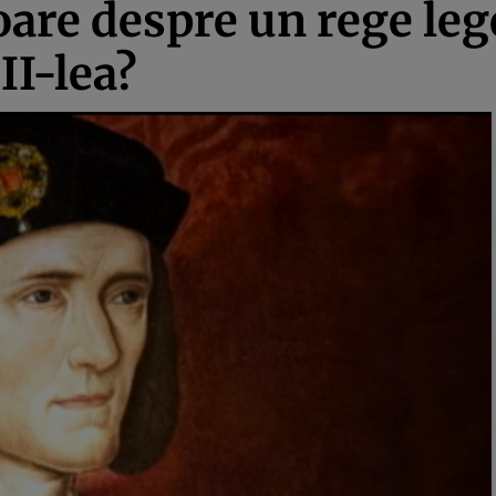
oare despre un rege le
II-lea?