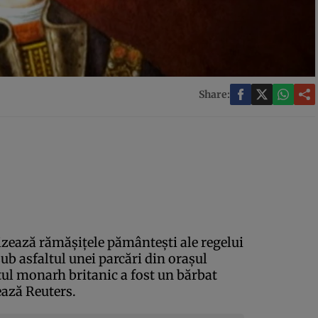
Share:
lizează rămăşiţele pământeşti ale regelui
sub asfaltul unei parcări din oraşul
stul monarh britanic a fost un bărbat
ează Reuters.