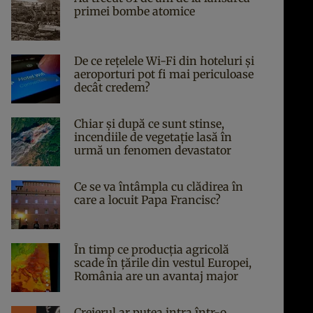
primei bombe atomice
De ce rețelele Wi-Fi din hoteluri și
aeroporturi pot fi mai periculoase
decât credem?
Chiar și după ce sunt stinse,
incendiile de vegetație lasă în
urmă un fenomen devastator
Ce se va întâmpla cu clădirea în
care a locuit Papa Francisc?
În timp ce producția agricolă
scade în țările din vestul Europei,
România are un avantaj major
Creierul ar putea intra într-o