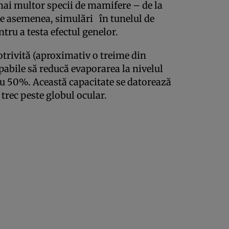
 mai multor specii de mamifere – de la
, de asemenea, simulări în tunelul de
entru a testa efectul genelor.
trivită (aproximativ o treime din
pabile să reducă evaporarea la nivelul
cu 50%. Această capacitate se datorează
 trec peste globul ocular.