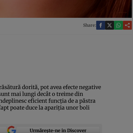
Share:
răsătură dorită, pot avea efecte negative
sunt mai lungi decât o treime din
deplinesc eficient funcţia de a păstra
fapt poate duce la apariţia unor boli
Urmărește-ne in Discover