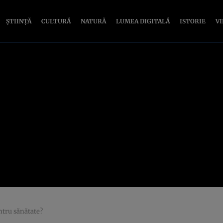
ȘTIINȚĂ
CULTURĂ
NATURĂ
LUMEA DIGITALĂ
ISTORIE
V
ntru sănătate?