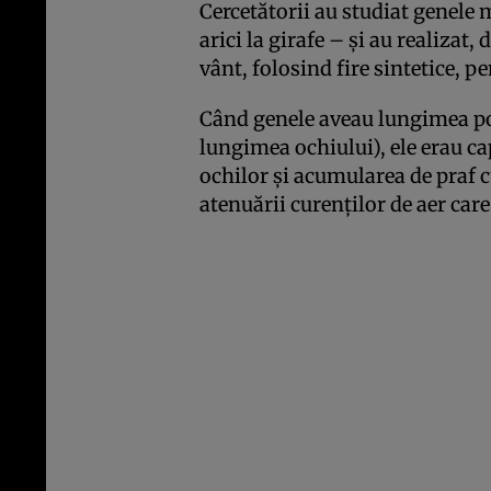
Cercetătorii au studiat genele
arici la girafe – şi au realizat
vânt, folosind fire sintetice, p
Când genele aveau lungimea po
lungimea ochiului), ele erau ca
ochilor şi acumularea de praf 
atenuării curenţilor de aer care