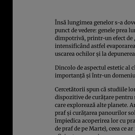
Însă lungimea genelor s-a dove
punct de vedere: genele prea l
dimpotrivă, printr-un efect de 
intensificând astfel evaporarea
uscarea ochilor şi la depunerea
Dincolo de aspectul estetic al c
importanţă şi într-un domeniu c
Cercetătorii spun că studiile l
dispozitive de curăţare pentru 
care explorează alte planete. Ar
praf şi curăţarea panourilor so
împiedica acoperirea lor cu pra
de praf de pe Marte), ceea ce ar