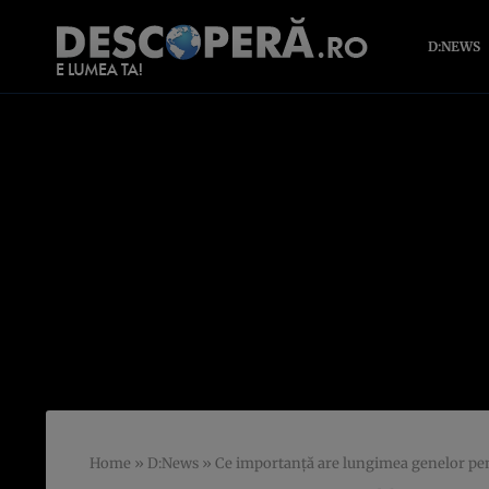
D:NEWS
Home
»
D:News
»
Ce importanţă are lungimea genelor pe