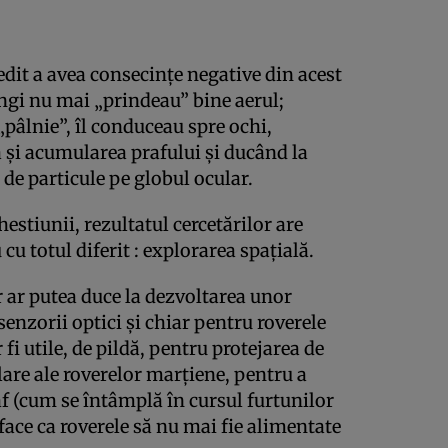
dit a avea consecinţe negative din acest
ungi nu mai „prindeau” bine aerul;
„pâlnie”, îl conduceau spre ochi,
 şi acumularea prafului şi ducând la
 de particule pe globul ocular.
hestiunii, rezultatul cercetărilor are
u totul diferit : explorarea spaţială.
or ar putea duce la dezvoltarea unor
senzorii optici şi chiar pentru roverele
 fi utile, de pildă, pentru protejarea de
lare ale roverelor marţiene, pentru a
f (cum se întâmplă în cursul furtunilor
 face ca roverele să nu mai fie alimentate