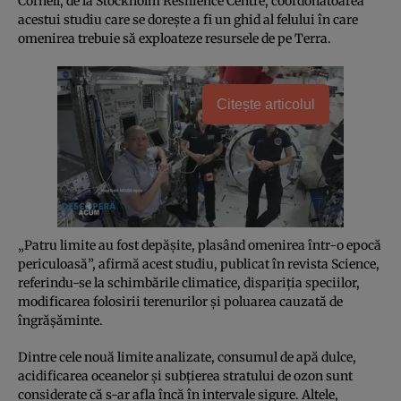
Cornell, de la Stockholm Resilience Centre, coordonatoarea
acestui studiu care se doreşte a fi un ghid al felului în care
omenirea trebuie să exploateze resursele de pe Terra.
Citește articolul
„Patru limite au fost depăşite, plasând omenirea într-o epocă
periculoasă”, afirmă acest studiu, publicat în revista Science,
referindu-se la schimbările climatice, dispariţia speciilor,
modificarea folosirii terenurilor şi poluarea cauzată de
îngrăşăminte.
Dintre cele nouă limite analizate, consumul de apă dulce,
acidificarea oceanelor şi subţierea stratului de ozon sunt
considerate că s-ar afla încă în intervale sigure. Altele,