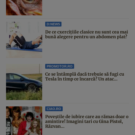
D:NEWS
De ce cxercițiile clasice nu sunt cea mai
bună alegere pentru un abdomen plat?
PROMOTOR.RO
Ce se întâmplă dacă trebuie să fugi cu
Tesla în timp ce încarcă? Un atac...
CIAO.RO
Poveştile de iubire care au rămas doar o
amintire! Imagini tari cu Gina Pistol,
Răzvan...