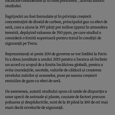
încălcate considerabil şi în mod persistent”, afirmă autorii
studiului.
Îngrijorări au fost formulate şi în privinţa creşterii
concentraţiei de dioxid de carbon, principalul gaz cu efect de
seră, care a ajuns la 397 părţi per milion (ppm) în atmosfera
terestră, depăşind valoarea de 350 ppm, pe care studiul o
consideră o limită superioară pentru traiul în condiţii de
siguranţă pe Terra.
Reprezentanţi ai peste 200 de guverne se vor întâlni la Paris
în a doua jumătate a anului 2015 pentru a încerca să încheie
un acord cu scopul de a limita încălzirea globală, pentru a
evita inundaţiile, secetele, valurile de căldură şi creşterea
nivelului mărilor şi oceanelor, puse pe seama creşterii
emisiilor de gaze cu efect de seră.
De asemenea, autorii studiului spun că ratele de dispariţie a
unor specii de animale şi plante, cauzate de factori precum
poluarea şi despăduririle, sunt de la 10 până la 100 de ori mai
mari decât nivelurile de siguranţă.