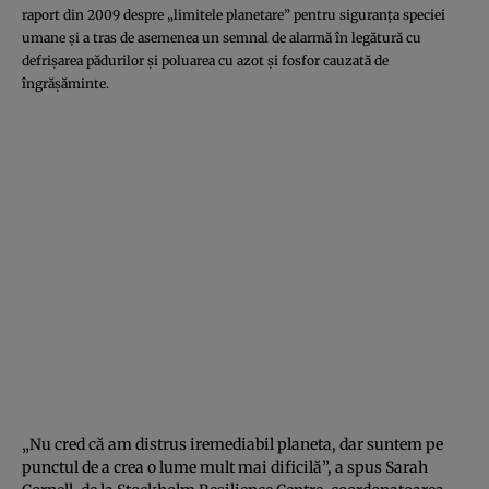
raport din 2009 despre „limitele planetare” pentru siguranţa speciei
umane şi a tras de asemenea un semnal de alarmă în legătură cu
defrişarea pădurilor şi poluarea cu azot şi fosfor cauzată de
îngrăşăminte.
„Nu cred că am distrus iremediabil planeta, dar suntem pe
punctul de a crea o lume mult mai dificilă”, a spus Sarah