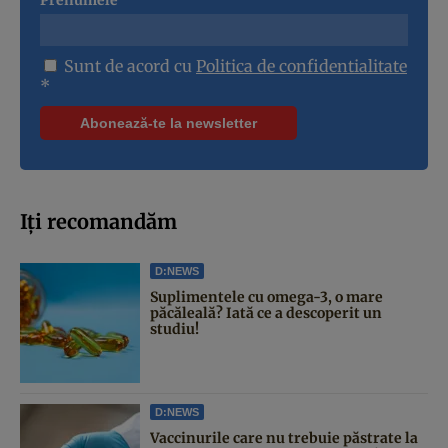
Sunt de acord cu
Politica de confidentialitate
*
Iți recomandăm
D:NEWS
Suplimentele cu omega-3, o mare
păcăleală? Iată ce a descoperit un
studiu!
D:NEWS
Vaccinurile care nu trebuie păstrate la