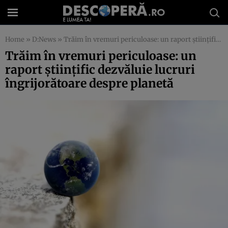
Home
»
D:News
»
Trăim în vremuri periculoase: un raport ştiinţific dezvăluie lucruri îngrijorătoare despre planetă
Trăim în vremuri periculoase: un
raport ştiinţific dezvăluie lucruri
îngrijorătoare despre planetă