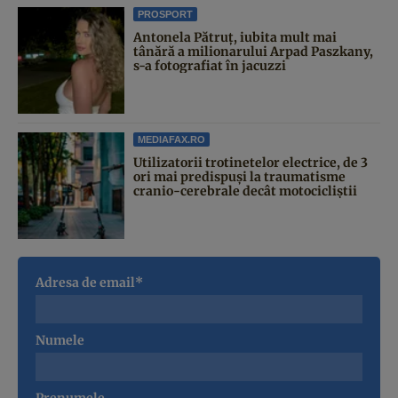
PROSPORT
Antonela Pătruț, iubita mult mai
tânără a milionarului Arpad Paszkany,
s-a fotografiat în jacuzzi
MEDIAFAX.RO
Utilizatorii trotinetelor electrice, de 3
ori mai predispuși la traumatisme
cranio-cerebrale decât motocicliștii
Adresa de email*
Numele
Prenumele