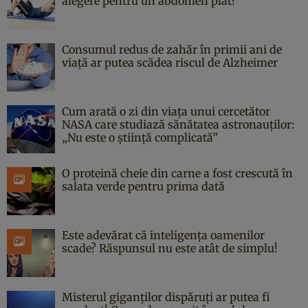
alegere pentru un abdomen plat?
Consumul redus de zahăr în primii ani de
viață ar putea scădea riscul de Alzheimer
Cum arată o zi din viața unui cercetător
NASA care studiază sănătatea astronauților:
„Nu este o știință complicată”
O proteină cheie din carne a fost crescută în
salata verde pentru prima dată
Este adevărat că inteligența oamenilor
scade? Răspunsul nu este atât de simplu!
Misterul giganților dispăruți ar putea fi